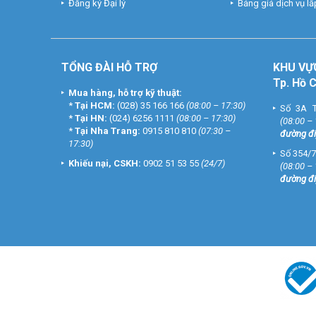
Đăng ký Đại lý
Bảng giá dịch vụ lắp
TỔNG ĐÀI HỖ TRỢ
KHU
VỰ
Tp. Hồ 
Mua hàng, hỗ trợ kỹ thuật:
*
Tại HCM:
(028) 35 166 166
(08:00 – 17:30)
Số 3A T
*
Tại HN:
(024) 6256 1111
(08:00 – 17:30)
(08:00 –
*
Tại Nha Trang:
0915 810 810
(07:30 –
đường đi
17:30)
Số 354/7
Khiếu nại, CSKH:
0902 51 53 55
(24/7)
(08:00 –
đường đi