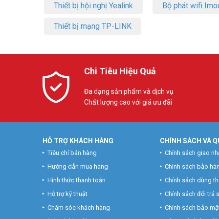
Thiết bị hội nghị Yealink
Bộ phát wifi Imo
Thiết bị mạng TP-LINK
Chi Tiêu Hiệu Quả
Đa dạng sản phẩm và dịch vụ
Chất lượng cao với giá ưu đãi
HỖ TRỢ KHÁCH HÀNG
CHÍNH SÁCH VÀ Q
Tiêu chí bán hàng
Chính sách giao nh
Hướng dẫn mua hàng
Chính sách bảo hà
Hình thức thanh toán
Chính sách dùng t
Hỗ trợ kỹ thuật
Chính sách đổi trả
Chăm sóc khách hàng
Chính sách bảo mật