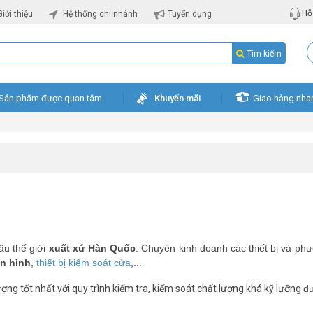
Hỗ 
Giới thiệu
Hệ thống chi nhánh
Tuyển dụng
Tìm kiếm
Sản phẩm được quan tâm
Khuyến mãi
Giao hàng nha
ầu thế giới
xuất xứ Hàn Quốc
. Chuyên kinh doanh các thiết bị và phư
n hình
,
thiết bị kiểm soát cửa
,...
ợng tốt nhất với quy trình kiểm tra, kiểm soát chất lượng khá kỹ lưỡng
đư