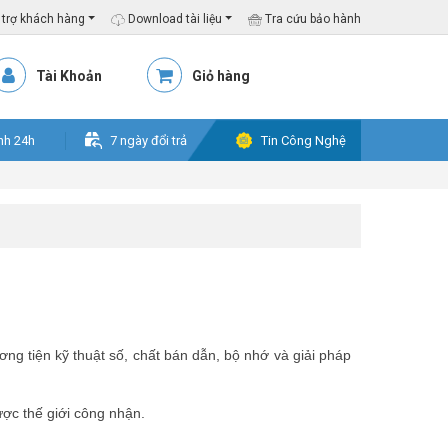
trợ khách hàng
Download tài liệu
Tra cứu bảo hành
Tài Khoản
Giỏ hàng
nh 24h
7 ngày đổi trả
Tin Công Nghệ
ơng tiện kỹ thuật số, chất bán dẫn, bộ nhớ và giải pháp
ợc thế giới công nhận.