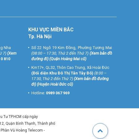
KHU VỰC MIỀN BẮC
Tp. Hà Nội
ng Nha
Số 22 Ngõ 19 Kim Đồng, Phường Tương Mai
ứ 7)
(
Xem
(08:00 – 17:30, Thứ 2 đến Thứ 7)
(
Xem bản đồ
10 810
đường đi
) (Quận Hoàng Mai cũ)
Km17+, QL32, Thôn Cao Trung, Xã Hoài Đức
(Đối diện Khu Đô Thị Tân Tây Đô)
(8:00 –
17:30, Thứ 2 đến Thứ 7)
(
Xem bản đồ đường
đi
) (Huyện Hoài Đức cũ)
Hotline:
0989 067 969
ầu Tư TP.HCM cấp ngày
 12, Quận Bình Thạnh, Thành phố
ổ Phần Vũ Hoàng Telecom -