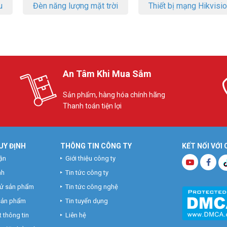
u
Đèn năng lượng mặt trời
Thiết bị mạng Hikvisi
An Tâm Khi Mua Sắm
Sản phẩm, hàng hóa chính hãng
Thanh toán tiện lợi
UY ĐỊNH
THÔNG TIN CÔNG TY
KẾT NỐI VỚI
ận
Giới thiệu công ty
nh
Tin tức công ty
hử sản phẩm
Tin tức công nghệ
 sản phẩm
Tin tuyển dụng
 thông tin
Liên hệ