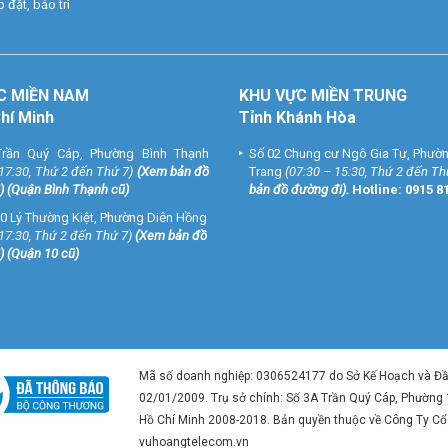
 đặt, bảo trì
C MIỀN NAM
KHU VỰC MIỀN TRUNG
Chí Minh
Tỉnh Khánh Hòa
rần Quý Cáp, Phường Bình Thạnh
Số 02 Chung cư Ngô Gia Tự, Phườ
 17:30, Thứ 2 đến Thứ 7)
(
Xem bản đồ
Trang
(07:30 – 15:30, Thứ 2 đến Th
) (Quận Bình Thạnh cũ)
bản đồ đường đi
).
Hotline:
0915 8
0 Lý Thường Kiệt, Phường Diên Hồng
 17:30, Thứ 2 đến Thứ 7)
(
Xem bản đồ
) (Quận 10 cũ)
Mã số doanh nghiệp: 0306524177 do Sở Kế Hoạch và Đ
02/01/2009. Trụ sở chính: Số 3A Trần Quý Cáp, Phường
Hồ Chí Minh 2008-2018. Bản quyền thuộc về Công Ty C
vuhoangtelecom.vn