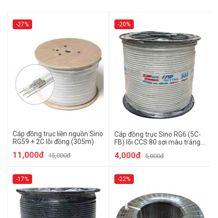
-27%
-20%
Cáp đồng trục liền nguồn Sino
Cáp đồng trục Sino RG6 (5C-
RG59 + 2C lõi đồng (305m)
FB) lõi CCS 80 sợi màu trắng
305m
11,000đ
4,000đ
15,000đ
5,000đ
-17%
-22%