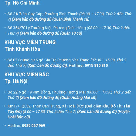
Tp. Hồ Chí Minh
Số 3A Trần Quý Cáp, Phường Bình Thạnh
(08:00 – 17:30, Thứ 2 đến Thứ
7)
(
Xem bản đồ đường đi
) (Quận Bình Thạnh cũ)
Số 354/70 Lý Thường Kiệt, Phường Diên Hồng
(08:00 – 17:30, Thứ 2 đến
Thứ 7)
(
Xem bản đồ đường đi
) (Quận 10 cũ)
KHU VỰC MIỀN TRUNG
Tỉnh Khánh Hòa
Số 02 Chung cư Ngô Gia Tự, Phường Nha Trang
(07:30 – 15:30, Thứ 2
đến Thứ 7)
(
Xem bản đồ đường đi
).
Hotline:
0915 810 810
KHU VỰC MIỀN BẮC
Tp. Hà Nội
Số 22 Ngõ 19 Kim Đồng, Phường Tương Mai
(08:00 – 17:30, Thứ 2 đến
Thứ 7)
(
Xem bản đồ đường đi
) (Quận Hoàng Mai cũ)
Km17+, QL32, Thôn Cao Trung, Xã Hoài Đức
(Đối diện Khu Đô Thị Tân
Tây Đô)
(8:00 – 17:30, Thứ 2 đến Thứ 7)
(
Xem bản đồ đường đi
) (Huyện
Hoài Đức cũ)
Hotline:
0989 067 969