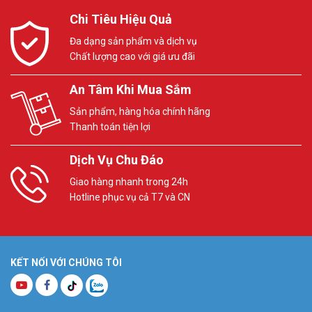
Chi Tiêu Hiệu Quả
Đa dạng sản phẩm và dịch vụ
Chất lượng cao với giá ưu đãi
An Tâm Khi Mua Sắm
Sản phẩm, hàng hóa chính hãng
Thanh toán tiện lợi
Dịch Vụ Chu Đáo
Giao hàng nhanh trong 24h
Hotline phục vụ cả T7 và CN
KẾT NỐI VỚI CHÚNG TÔI