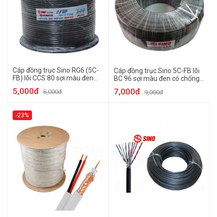
Cáp đồng trục Sino RG6 (5C-
Cáp đồng trục Sino 5C-FB lõi
FB) lõi CCS 80 sợi màu đen
BC 96 sợi màu đen có chống
305m
ẩm (200m)
5,000đ
7,000đ
6,000đ
9,000đ
-23%