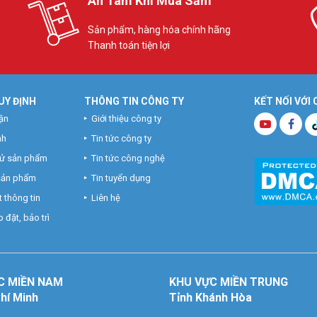
An Tâm Khi Mua Sắm
Sản phẩm, hàng hóa chính hãng
Thanh toán tiện lợi
UY ĐỊNH
THÔNG TIN CÔNG TY
KẾT NỐI VỚI
ận
Giới thiệu công ty
nh
Tin tức công ty
hử sản phẩm
Tin tức công nghệ
 sản phẩm
Tin tuyển dụng
 thông tin
Liên hệ
 đặt, bảo trì
C MIỀN NAM
KHU VỰC MIỀN TRUNG
Chí Minh
Tỉnh Khánh Hòa