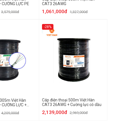
+ CƯỜNG LỰC PE
CAT3 26AWG
1,061,000đ
3,579,000đ
1,327,000đ
-28%
Cáp điện thoại 500m Việt Hàn
 305m Việt Hàn
CAT3 26AWG + Cường lực có dầu
 CƯỜNG LỰC +
2,139,000đ
2,969,000đ
4,209,000đ