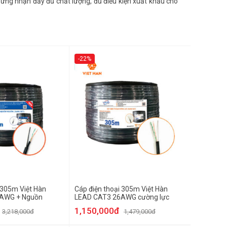
hứng nhận đầy đủ chất lượng, đủ điều kiện xuất khẩu cho
-22%
 305m Việt Hàn
Cáp điện thoại 305m Việt Hàn
AWG + Nguồn
LEAD CAT3 26AWG cường lực
1,150,000đ
3,218,000đ
1,479,000đ