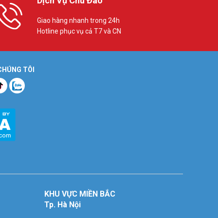
Dịch Vụ Chu Đáo
Giao hàng nhanh trong 24h
Hotline phục vụ cả T7 và CN
 CHÚNG TÔI
KHU VỰC MIỀN BẮC
Tp. Hà Nội