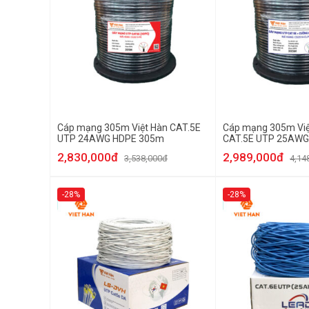
Cáp mạng 305m Việt Hàn CAT.5E
Cáp mạng 305m Việ
UTP 24AWG HDPE 305m
CAT.5E UTP 25AWG
PE
2,830,000đ
2,989,000đ
3,538,000đ
4,14
-28%
-28%