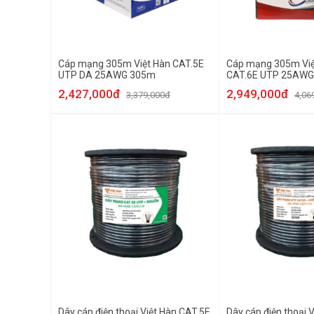
Cáp mạng 305m Việt Hàn CAT.5E
Cáp mạng 305m Việ
UTP DA 25AWG 305m
CAT.6E UTP 25AW
2,427,000đ
2,949,000đ
3,379,000đ
4,06
Dây cáp điện thoại Việt Hàn CAT.5E
Dây cáp điện thoại 