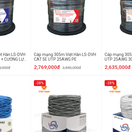
t Hàn LS-DVH
Cáp mạng 305m Việt Hàn LS-DVH
Cáp mạng 305
 + CƯỜNG LỰC
CAT.5E UTP 25AWG PE
UTP 25AWG 30
2,769,000đ
2,635,000đ
8,000đ
3,843,000đ
-28%
-28%