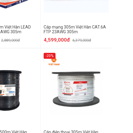
m Việt Hàn LEAD
Cáp mạng 305m Việt Hàn CAT.6A
26AWG 305m
FTP 23AWG 305m
4,599,000đ
2,889,000đ
6,379,000đ
-20%
 500m Việt Hàn
Cáp điện thoại 305m Việt Hàn