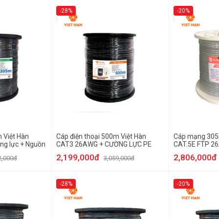
-28%
-20%
 Việt Hàn
Cáp điện thoại 500m Việt Hàn
Cáp mạng 305
g lực + Nguồn
CAT3 26AWG + CƯỜNG LỰC PE
CAT.5E FTP 2
2,199,000đ
2,806,000đ
2,000đ
3,059,000đ
-28%
-20%