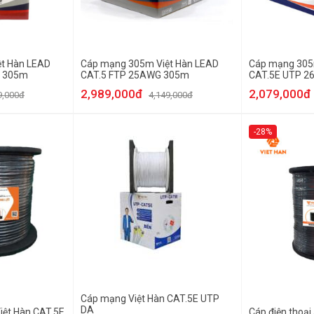
t Hàn LEAD
Cáp mạng 305m Việt Hàn LEAD
Cáp mạng 305
G 305m
CAT.5 FTP 25AWG 305m
CAT.5E UTP 
2,989,000đ
2,079,000đ
9,000đ
4,149,000đ
-28%
Cáp mạng Việt Hàn CAT.5E UTP
DA
Việt Hàn CAT.5E
Cáp điện thoại