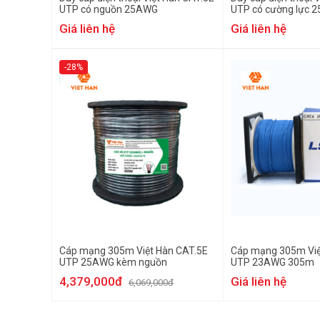
UTP có nguồn 25AWG
UTP có cường lực 
Giá liên hệ
Giá liên hệ
-28%
Cáp mạng 305m Việt Hàn CAT.5E
Cáp mạng 305m Việ
UTP 25AWG kèm nguồn
UTP 23AWG 305m
4,379,000đ
Giá liên hệ
6,069,000đ