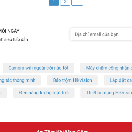
1
2
→
MỖI NGÀY
nh siêu hấp dẫn
Camera wifi ngoài trời nào tốt
Máy chấm công nhận d
ng tác thông minh
Báo trộm Hikvision
Lắp đặt c
u
Đèn năng lượng mặt trời
Thiết bị mạng Hikvisi