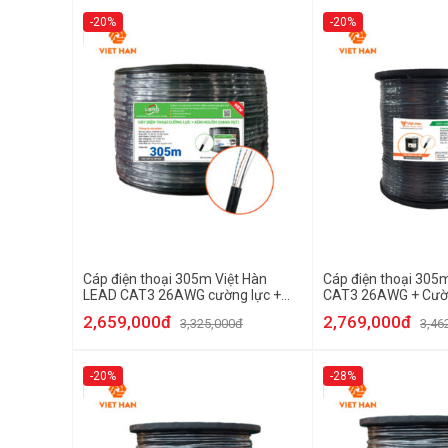
-20%
-20%
Cáp điện thoại 305m Việt Hàn
Cáp điện thoại 305m
LEAD CAT3 26AWG cường lực +
CAT3 26AWG + Cườn
Nguồn
2,659,000đ
2,769,000đ
3,325,000đ
3,46
-20%
-28%