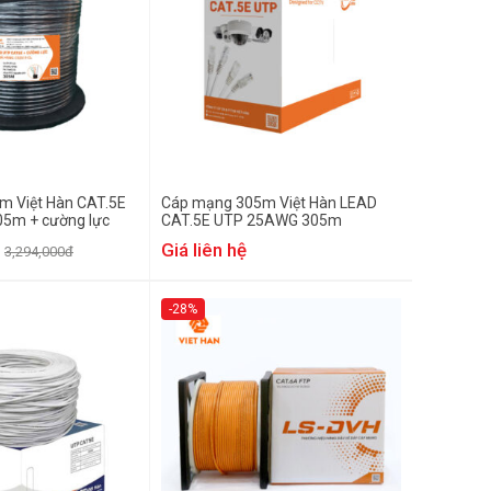
m Việt Hàn CAT.5E
Cáp mạng 305m Việt Hàn LEAD
5m + cường lực
CAT.5E UTP 25AWG 305m
Giá liên hệ
3,294,000đ
-28%