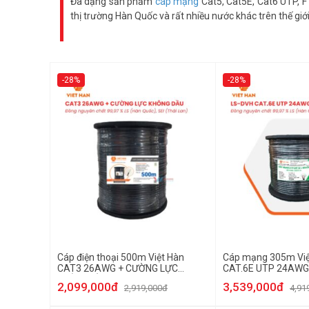
Đa dạng sản phẩm
cáp mạng
Cat5, Cat5E, Cat6 UTP, F
thị trường Hàn Quốc và rất nhiều nước khác trên thế giới
-28%
-28%
Cáp điện thoại 500m Việt Hàn
Cáp mạng 305m Việ
CAT3 26AWG + CƯỜNG LỰC
CAT.6E UTP 24AWG
KHÔNG DẦU
PE
2,099,000đ
3,539,000đ
2,919,000đ
4,91