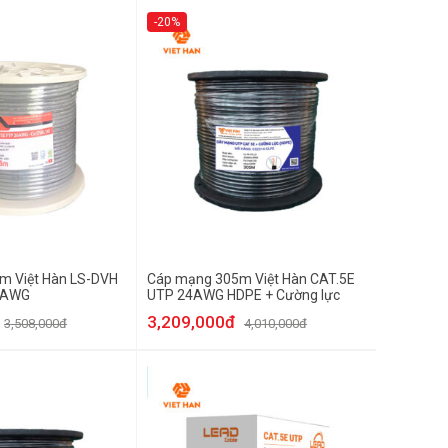
-20%
m Việt Hàn LS-DVH
Cáp mạng 305m Việt Hàn CAT.5E
6AWG
UTP 24AWG HDPE + Cường lực
3,209,000đ
3,508,000đ
4,010,000đ