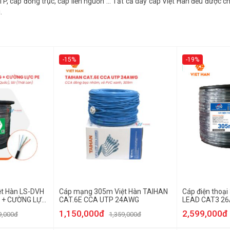
TP, cáp đồng trục, cáp liền nguồn … Tất cả dây cáp Việt Hàn đều được c
.
-15%
-19%
t Hàn LS-DVH
Cáp mạng 305m Việt Hàn TAIHAN
Cáp điện thoại
 + CƯỜNG LỰC
CAT.6E CCA UTP 24AWG
LEAD CAT3 26
1,150,000đ
2,599,000đ
9,000đ
1,359,000đ