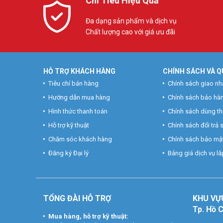
Chi Tiêu Hiệu Quả
Đa dạng sản phẩm và dịch vụ
Chất lượng cao với giá ưu đãi
HỖ TRỢ KHÁCH HÀNG
CHÍNH SÁCH VÀ Q
Tiêu chí bán hàng
Chính sách giao nh
Hướng dẫn mua hàng
Chính sách bảo hà
Hình thức thanh toán
Chính sách dùng t
Hỗ trợ kỹ thuật
Chính sách đổi trả
Chăm sóc khách hàng
Chính sách bảo mật
Đăng ký Đại lý
Bảng giá dịch vụ lắp
TỔNG ĐÀI HỖ TRỢ
KHU
VỰ
Tp. Hồ 
Mua hàng, hỗ trợ kỹ thuật: