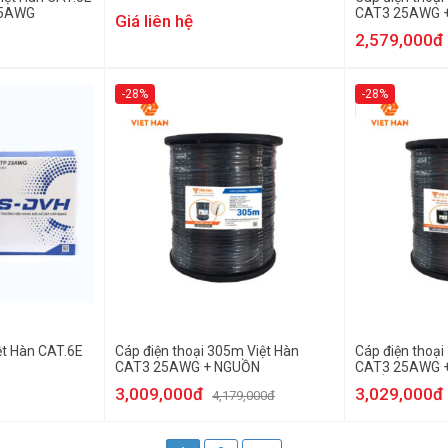
25AWG
CAT3 25AWG 
Giá liên hệ
2,579,000đ
-28%
-28%
t Hàn CAT.6E
Cáp điện thoại 305m Việt Hàn
Cáp điện thoại
CAT3 25AWG + NGUỒN
CAT3 25AWG +
NGUỒN
3,009,000đ
3,029,000đ
4,179,000đ