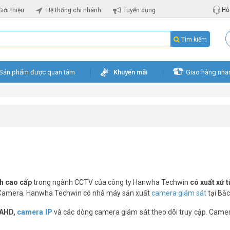
Hỗ 
Giới thiệu
Hệ thống chi nhánh
Tuyển dụng
Tìm kiếm
Sản phẩm được quan tâm
Khuyến mãi
Giao hàng nha
h cao cấp
trong ngành CCTV của công ty Hanwha Techwin
có xuất xứ 
g Camera. Hanwha Techwin có nhà máy sản xuất
camera giám sát
tại Bắc
 AHD,
camera IP
và các dòng camera giám sát theo dõi truy cập. Camer