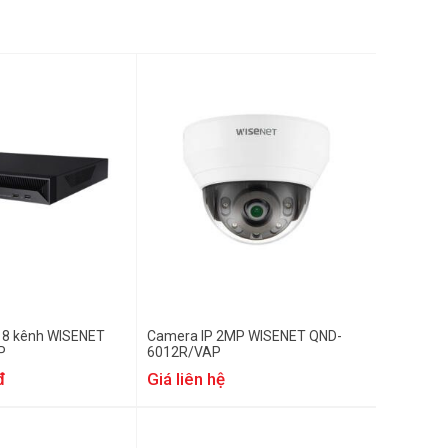
P 8 kênh WISENET
Camera IP 2MP WISENET QND-
P
6012R/VAP
đ
Giá liên hệ