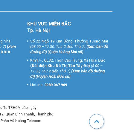
KHU VỰC MIỀN BẮC
Tp. Hà Nội
ng Nha
Số 22 Ngõ 19 Kim Đồng, Phường Tương Mai
ứ 7)
(
Xem
(08:00 – 17:30, Thứ 2 đến Thứ 7)
(
Xem bản đồ
10 810
đường đi
) (Quận Hoàng Mai cũ)
Km17+, QL32, Thôn Cao Trung, Xã Hoài Đức
(Đối diện Khu Đô Thị Tân Tây Đô)
(8:00 –
17:30, Thứ 2 đến Thứ 7)
(
Xem bản đồ đường
đi
) (Huyện Hoài Đức cũ)
Hotline:
0989 067 969
ầu Tư TP.HCM cấp ngày
 12, Quận Bình Thạnh, Thành phố
ổ Phần Vũ Hoàng Telecom -