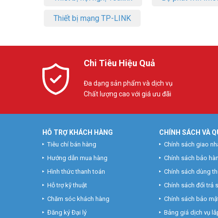
Thiết bị mạng TP-LINK
Chi Tiêu Hiệu Quả
Đa dạng sản phẩm và dịch vụ
Chất lượng cao với giá ưu đãi
HỖ TRỢ KHÁCH HÀNG
CHÍNH SÁCH VÀ Q
Tiêu chí bán hàng
Chính sách giao nh
Hướng dẫn mua hàng
Chính sách bảo hà
Hình thức thanh toán
Chính sách dùng t
Hỗ trợ kỹ thuật
Chính sách đổi trả
Chăm sóc khách hàng
Chính sách bảo mật
Đăng ký Đại lý
Bảng giá dịch vụ lắp