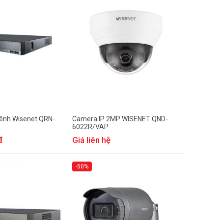
kênh Wisenet QRN-
Camera IP 2MP WISENET QND-
6022R/VAP
đ
Giá liên hệ
-50%