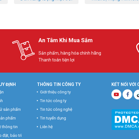
An Tâm Khi Mua Sắm
Sản phẩm, hàng hóa chính hãng
Thanh toán tiện lợi
UY ĐỊNH
THÔNG TIN CÔNG TY
KẾT NỐI VỚI
ận
Giới thiệu công ty
nh
Tin tức công ty
hử sản phẩm
Tin tức công nghệ
 sản phẩm
Tin tuyển dụng
 thông tin
Liên hệ
 đặt, bảo trì