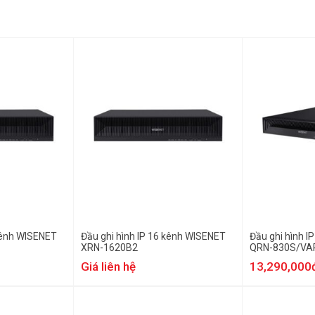
 kênh WISENET
Đầu ghi hình IP 16 kênh WISENET
Đầu ghi hình I
XRN-1620B2
QRN-830S/VA
Giá liên hệ
13,290,000