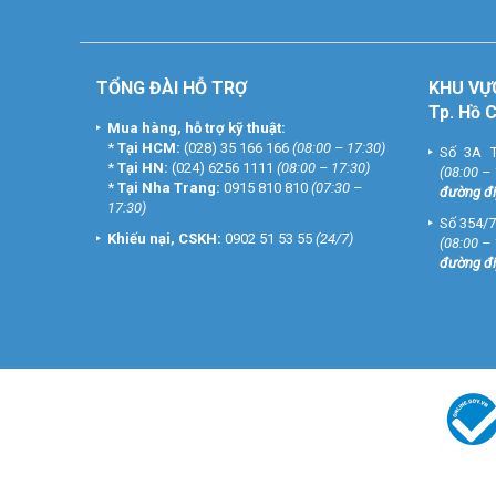
TỔNG ĐÀI HỖ TRỢ
KHU
VỰ
Tp. Hồ 
Mua hàng, hỗ trợ kỹ thuật:
*
Tại HCM:
(028) 35 166 166
(08:00 – 17:30)
Số 3A T
*
Tại HN:
(024) 6256 1111
(08:00 – 17:30)
(08:00 –
*
Tại Nha Trang:
0915 810 810
(07:30 –
đường đi
17:30)
Số 354/7
Khiếu nại, CSKH:
0902 51 53 55
(24/7)
(08:00 –
đường đi