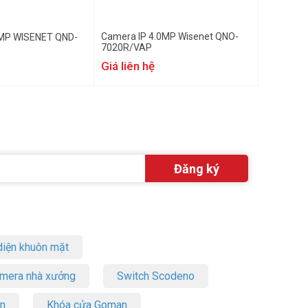
Camera IP 4.0MP Wisenet QNO-
0MP WISENET QND-
7020R/VAP
Giá liên hệ
iện khuôn mặt
amera nhà xưởng
Switch Scodeno
on
Khóa cửa Goman