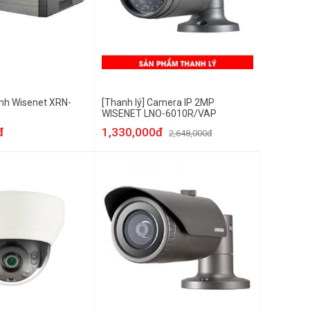
ênh Wisenet XRN-
[Thanh lý] Camera IP 2MP
WISENET LNO-6010R/VAP
đ
1,330,000đ
2,648,000đ