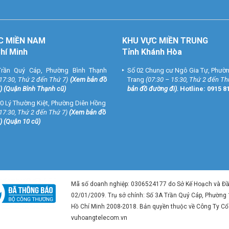
C MIỀN NAM
KHU VỰC MIỀN TRUNG
Chí Minh
Tỉnh Khánh Hòa
rần Quý Cáp, Phường Bình Thạnh
Số 02 Chung cư Ngô Gia Tự, Phườ
 17:30, Thứ 2 đến Thứ 7)
(
Xem bản đồ
Trang
(07:30 – 15:30, Thứ 2 đến Th
) (Quận Bình Thạnh cũ)
bản đồ đường đi
).
Hotline:
0915 8
0 Lý Thường Kiệt, Phường Diên Hồng
 17:30, Thứ 2 đến Thứ 7)
(
Xem bản đồ
) (Quận 10 cũ)
Mã số doanh nghiệp: 0306524177 do Sở Kế Hoạch và Đ
02/01/2009. Trụ sở chính: Số 3A Trần Quý Cáp, Phường
Hồ Chí Minh 2008-2018. Bản quyền thuộc về Công Ty C
vuhoangtelecom.vn