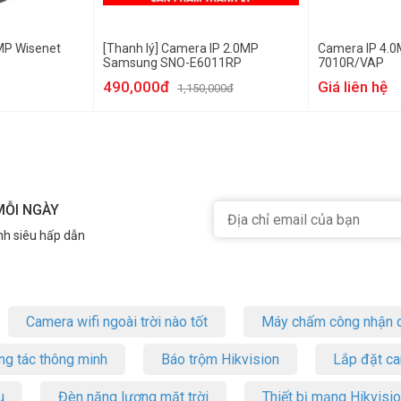
MP Wisenet
[Thanh lý] Camera IP 2.0MP
Camera IP 4.
Samsung SNO-E6011RP
7010R/VAP
490,000đ
Giá liên hệ
1,150,000đ
MỖI NGÀY
nh siêu hấp dẫn
Camera wifi ngoài trời nào tốt
Máy chấm công nhận d
ng tác thông minh
Báo trộm Hikvision
Lắp đặt c
u
Đèn năng lượng mặt trời
Thiết bị mạng Hikvisi