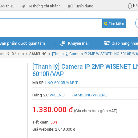
Hỗ 
Giới thiệu
Hệ thống chi nhánh
Tuyển dụng
Tìm kiếm
Sản phẩm được quan tâm
Khuyến mãi
Giao hàng nha
nh lý - Xả kho
»
SAMSUNG
»
[Thanh lý] Camera IP 2MP WISENET LNO-6010R/V
[Thanh lý] Camera IP 2MP WISENET L
6010R/VAP
Mã SP:
LNO-6010R/VAP-TL
Hãng SX:
WISENET
SAMSUNG WISENET
1.330.000
đ
(Giá chưa bao gồm VAT)
Tiết kiệm:
50%
Giá website: 2.648.000
đ