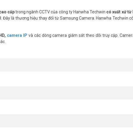
cao cấp
trong ngành CCTV của công ty Hanwha Techwin
có xuất xứ từ
018. Đây là thương hiệu thay đổi từ Samsung Camera. Hanwha Techwin 
HD,
camera IP
và các dòng camera giám sát theo dõi truy cập. Camer
tác.