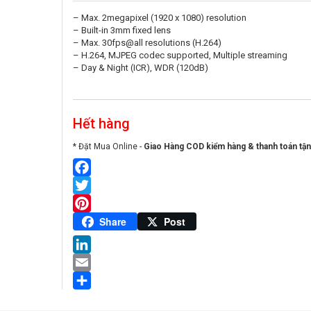
– Max. 2megapixel (1920 x 1080) resolution
– Built-in 3mm fixed lens
– Max. 30fps@all resolutions (H.264)
– H.264, MJPEG codec supported, Multiple streaming
– Day & Night (ICR), WDR (120dB)
Hết hàng
* Đặt Mua Online -
Giao Hàng COD kiểm hàng & thanh toán tận
Facebook
Twitter
Pinterest
Share
Post
LinkedIn
Email
Share