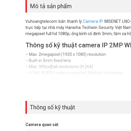
Mô tả sản phẩm
Vuhoangtelecom bán thanh lý
Camera IP
WISENET LNO-6
trực tiếp tại nhà máy Hanwha Techwin Security Việt N
megapixel full hd 1080p, ống kính cố định 3mm, tầm xa 
Thông số kỹ thuật camera IP 2MP
– Max. 2megapixel (1920 x 1080) resolution
– Built-in 3mm fixed lens
– Max. 30fps@all resolutions (H.264)
– H.264, MJPEG codec supported, Multiple streaming
– Day & Night (ICR), WDR (120dB)
– Tampering, Motion detection
– Micro SD/SDHC memory slot (Max. 32GB), PoE
– Hallway view, WiseStreamII support
– IR viewable length 30m
Thông số kỹ thuật
– IP66 support
Đặt hàng Online ngay sản phẩm WISENET LNO-6010R/VAP th
Camera quan sát
Tham khảo thêm hình ảnh tại
Facebook Vuhoangtelecom