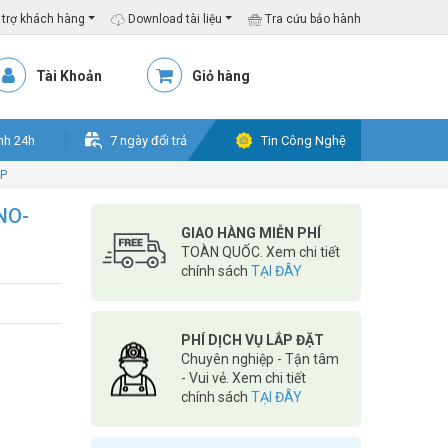
trợ khách hàng
Download tài liệu
Tra cứu bảo hành
Tài Khoản
Giỏ hàng
nh 24h
7 ngày đổi trả
Tin Công Nghệ
AP
NO-
GIAO HÀNG MIỄN PHÍ
TOÀN QUỐC. Xem chi tiết
chính sách
TẠI ĐÂY
PHÍ DỊCH VỤ LẮP ĐẶT
Chuyên nghiệp - Tận tâm
- Vui vẻ. Xem chi tiết
chính sách
TẠI ĐÂY