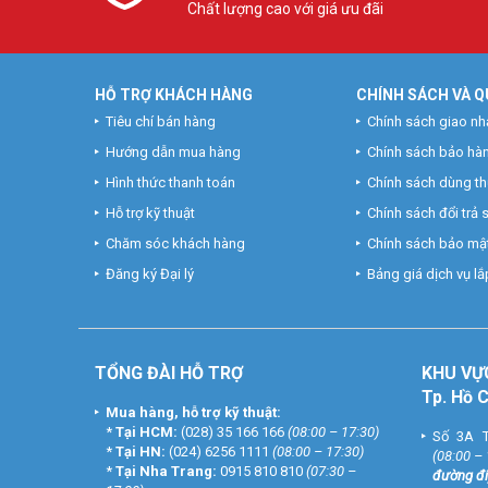
Chất lượng cao với giá ưu đãi
HỖ TRỢ KHÁCH HÀNG
CHÍNH SÁCH VÀ Q
Tiêu chí bán hàng
Chính sách giao nh
Hướng dẫn mua hàng
Chính sách bảo hà
Hình thức thanh toán
Chính sách dùng t
Hỗ trợ kỹ thuật
Chính sách đổi trả
Chăm sóc khách hàng
Chính sách bảo mật
Đăng ký Đại lý
Bảng giá dịch vụ lắp
TỔNG ĐÀI HỖ TRỢ
KHU
VỰ
Tp. Hồ 
Mua hàng, hỗ trợ kỹ thuật:
*
Tại HCM:
(028) 35 166 166
(08:00 – 17:30)
Số 3A T
*
Tại HN:
(024) 6256 1111
(08:00 – 17:30)
(08:00 –
*
Tại Nha Trang:
0915 810 810
(07:30 –
đường đi