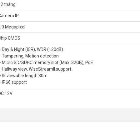
12 tháng
Camera IP
2.0 Megapixel
Chip CMOS
– Day & Night (ICR), WDR (120dB)
– Tampering, Motion detection
– Micro SD/SDHC memory slot (Max. 32GB), PoE
– Hallway view, WiseStreamII support
– IR viewable length 30m
– IP66 support
DC 12V