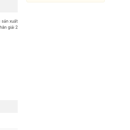
 sản xuất
ân giải 2
[Thanh lý] Camera IP 2MP
WISENET LNO-6010R/VAP
1.330.000đ
2.648.000đ
 tốt nhất.
Mua Ngay