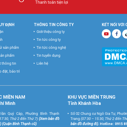
Thanh toán tiện lợi
UY ĐỊNH
THÔNG TIN CÔNG TY
KẾT NỐI VỚI
ận
Giới thiệu công ty
nh
Tin tức công ty
hử sản phẩm
Tin tức công nghệ
 sản phẩm
Tin tuyển dụng
 thông tin
Liên hệ
 đặt, bảo trì
C MIỀN NAM
KHU VỰC MIỀN TRUNG
Chí Minh
Tỉnh Khánh Hòa
rần Quý Cáp, Phường Bình Thạnh
Số 02 Chung cư Ngô Gia Tự, Phườ
 17:30, Thứ 2 đến Thứ 7)
(
Xem bản đồ
Trang
(07:30 – 15:30, Thứ 2 đến Th
) (Quận Bình Thạnh cũ)
bản đồ đường đi
).
Hotline:
0915 8