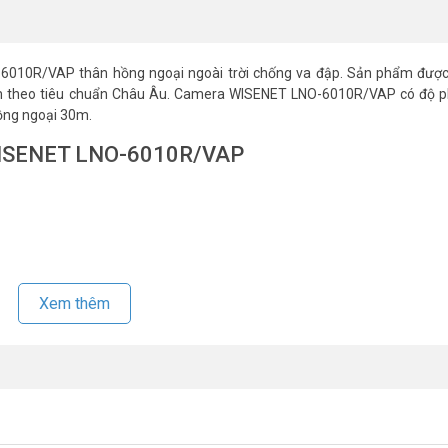
010R/VAP thân hồng ngoại ngoài trời chống va đập. Sản phẩm được
am theo tiêu chuẩn Châu Âu. Camera WISENET LNO-6010R/VAP có độ ph
hồng ngoại 30m.
 WISENET LNO-6010R/VAP
Xem thêm
anh lý giá tốt, xin vui lòng liên hệ HOTLINE
1900.9259
để được hỗ trợ
nhé.