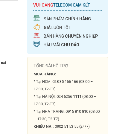
VUHOANG
TELECOM CAM KẾT
SẢN PHẨM
CHÍNH HÃNG
GIÁ
LUÔN TỐT
BÁN HÀNG
CHUYÊN NGHIỆP
HẬU MÃI
CHU ĐÁO
 nơi
TỔNG ĐÀI HỖ TRỢ:
MUA HÀNG:
* Tại HCM:
028 35 166 166
(08:00 –
17:30, T2-T7)
* Tại HÀ NỘI:
024 6256 1111
(08:00 –
17:30, T2-T7)
* Tại NHA TRANG:
0915 810 810
(08:00
– 17:30, T2-T7)
KHIẾU NẠI:
0902 51 53 55 (24/7)