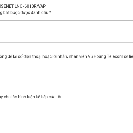
P WISENET LNO-6010R/VAP
ng bắt buộc được đánh dấu
*
ng để lại số điện thoại hoặc lời nhắn, nhân viên Vũ Hoàng Telecom sẽ liê
y cho lần bình luận kế tiếp của tôi.