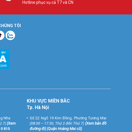
Hotline phục vụ cả T7 và CN
 CHÚNG TÔI
KHU VỰC MIỀN BẮC
Tp. Hà Nội
ng Nha
Số 22 Ngõ 19 Kim Đồng, Phường Tương Mai
ứ 7)
(
Xem
(08:00 – 17:30, Thứ 2 đến Thứ 7)
(
Xem bản đồ
10 810
đường đi
) (Quận Hoàng Mai cũ)