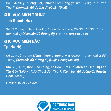
Số 354/70 Lý Thường Kiệt, Phường Diên Hồng
(08:00 – 17:30, Thứ 2 đến
Thứ 7)
(
Xem bản đồ đường đi
) (Quận 10 cũ)
KHU VỰC MIỀN TRUNG
Tỉnh Khánh Hòa
Số 02 Chung cư Ngô Gia Tự, Phường Nha Trang
(07:30 – 15:30, Thứ 2
đến Thứ 7)
(
Xem bản đồ đường đi
).
Hotline:
0915 810 810
KHU VỰC MIỀN BẮC
Tp. Hà Nội
Số 22 Ngõ 19 Kim Đồng, Phường Tương Mai
(08:00 – 17:30, Thứ 2 đến
Thứ 7)
(
Xem bản đồ đường đi
) (Quận Hoàng Mai cũ)
Km17+, QL32, Thôn Cao Trung, Xã Hoài Đức
(Đối diện Khu Đô Thị Tân
Tây Đô)
(8:00 – 17:30, Thứ 2 đến Thứ 7)
(
Xem bản đồ đường đi
) (Huyện
Hoài Đức cũ)
Hotline:
0989 067 969