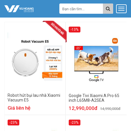
-13%
Robot hút bụi lau nhà Xiaomi
Google Tivi Xiaomi A Pro 65
Vacuum E5
inch L65M8-A2SEA
Giá liên hệ
12,990,000đ
14,990,000đ
-23%
-23%