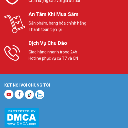
Chất lượng cao với giá ưu đãi
An Tâm Khi Mua Sắm
Sản phẩm, hàng hóa chính hãng
Thanh toán tiện lợi
Dịch Vụ Chu Đáo
Giao hàng nhanh trong 24h
Hotline phục vụ cả T7 và CN
KẾT NỐI VỚI CHÚNG TÔI