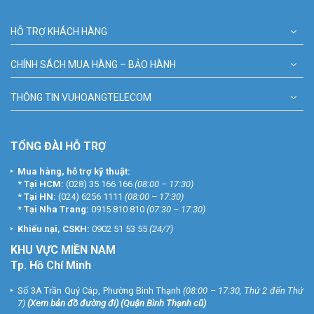
HỖ TRỢ KHÁCH HÀNG
CHÍNH SÁCH MUA HÀNG – BẢO HÀNH
THÔNG TIN VUHOANGTELECOM
TỔNG ĐÀI HỖ TRỢ
Mua hàng, hỗ trợ kỹ thuật:
*
Tại HCM:
(028) 35 166 166
(08:00 – 17:30)
*
Tại HN:
(024) 6256 1111
(08:00 – 17:30)
*
Tại Nha Trang:
0915 810 810
(07:30 – 17:30)
Khiếu nại, CSKH:
0902 51 53 55
(24/7)
KHU
VỰC MIỀN NAM
Tp. Hồ Chí Minh
Số 3A Trần Quý Cáp, Phường Bình Thạnh
(08:00 – 17:30, Thứ 2 đến Thứ
7)
(
Xem bản đồ đường đi
) (Quận Bình Thạnh cũ)