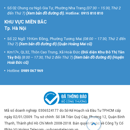
Số 02 Chung cư Ngô Gia Tự, Phường Nha Trang
(07:30 – 15:30, Thứ 2
đến Thứ 7)
(
Xem bản đồ đường đi
).
Hotline:
0915 810 810
KHU VỰC MIỀN BẮC
Tp. Hà Nội
Số 22 Ngõ 19 Kim Đồng, Phường Tương Mai
(08:00 – 17:30, Thứ 2 đến
Thứ 7)
(
Xem bản đồ đường đi
) (Quận Hoàng Mai cũ)
Km17+, QL32, Thôn Cao Trung, Xã Hoài Đức
(Đối diện Khu Đô Thị Tân
Tây Đô)
(8:00 – 17:30, Thứ 2 đến Thứ 7)
(
Xem bản đồ đường đi
) (Huyện
Hoài Đức cũ)
Hotline:
0989 067 969
Mã số doanh nghiệp: 0306524177 do Sở Kế Hoạch và Đầu Tư TP.HCM cấp
ngày 02/01/2009. Trụ sở chính: Số 3A Trần Quý Cáp, Phường 12, Quận Bình
Thạnh, Thành phố Hồ Chí Minh 2008-2018. Bản quyền thuộc về Công Ty Cổ
Phần Vũ Hoàng Telecom - vuhoangtelecom.vn