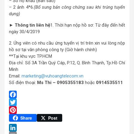
– Sổ hộ khẩu (Bản sao)
– 2 ảnh 4*6.
(Bổ sung bản công chứng sau khi trúng tuyển
dụng)
► Thông tin liên hệ
1. Thời hạn nộp hồ sơ: Từ đây đến hết
ngày 30/4/2019
2. Ứng viên có nhu cầu ứng tuyển vị trí trên xin vui lòng nộp
hồ sơ tại văn phòng công ty (Giờ hành chính)
**Tại khu vực TP.HCM
Địa chỉ: Số 3A Trần Quý Cáp, P.12, Q. Bình Thạnh, Tp.Hồ Chí
Minh
Email:
marketing@vuhoangtelecom.vn
Số điện thoại:
Ms Thi – 0905355183
hoặc
0914535511
Facebook
Twitter
Pinterest
Share
Post