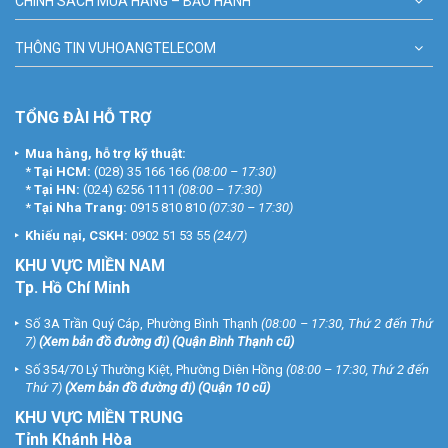
CHÍNH SÁCH MUA HÀNG – BẢO HÀNH
THÔNG TIN VUHOANGTELECOM
TỔNG ĐÀI HỖ TRỢ
Mua hàng, hỗ trợ kỹ thuật:
*
Tại HCM:
(028) 35 166 166
(08:00 – 17:30)
*
Tại HN:
(024) 6256 1111
(08:00 – 17:30)
*
Tại Nha Trang:
0915 810 810
(07:30 – 17:30)
Khiếu nại, CSKH:
0902 51 53 55
(24/7)
KHU
VỰC MIỀN NAM
Tp. Hồ Chí Minh
Số 3A Trần Quý Cáp, Phường Bình Thạnh
(08:00 – 17:30, Thứ 2 đến Thứ
7)
(
Xem bản đồ đường đi
) (Quận Bình Thạnh cũ)
Số 354/70 Lý Thường Kiệt, Phường Diên Hồng
(08:00 – 17:30, Thứ 2 đến
Thứ 7)
(
Xem bản đồ đường đi
) (Quận 10 cũ)
KHU VỰC MIỀN TRUNG
Tỉnh Khánh Hòa