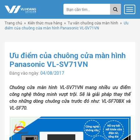
Trang chủ
»
Kiến thức mua hàng
»
Tư vấn chuông cửa màn hình
»
Ưu
điểm của chuông cửa màn hình Panasonic VL-SV71VN
Ưu điểm của chuông cửa màn hình
Panasonic VL-SV71VN
Đăng vào ngày:
04/08/2017
Chuông cửa màn hình VL-SV71VN mang nhiều ưu điểm
công nghệ thông minh vượt trội. Sẽ là giải pháp thay thế
cho những dòng chuông cửa trước đó như: VL-SF70BX và
VL-SF70.