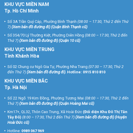
KHU
VỰC MIỀN NAM
Tp. Hồ Chí Minh
Số 3A Trần Quý Cáp, Phường Bình Thạnh
(08:00 – 17:30, Thứ 2 đến Thứ
7)
(
Xem bản đồ đường đi
) (Quận Bình Thạnh cũ)
Số 354/70 Lý Thường Kiệt, Phường Diên Hồng
(08:00 – 17:30, Thứ 2 đến
Thứ 7)
(
Xem bản đồ đường đi
) (Quận 10 cũ)
KHU VỰC MIỀN TRUNG
Tỉnh Khánh Hòa
Số 02 Chung cư Ngô Gia Tự, Phường Nha Trang
(07:30 – 17:30, Thứ 2
đến Thứ 7)
(
Xem bản đồ đường đi
).
Hotline:
0915 810 810
KHU VỰC MIỀN BẮC
Tp. Hà Nội
Số 22 Ngõ 19 Kim Đồng, Phường Tương Mai
(08:00 – 17:30, Thứ 2 đến
Thứ 7)
(
Xem bản đồ đường đi
) (Quận Hoàng Mai cũ)
Km17+, QL32, Thôn Cao Trung, Xã Hoài Đức
(Đối diện Khu Đô Thị Tân
Tây Đô)
(8:00 – 17:30, Thứ 2 đến Thứ 7)
(
Xem bản đồ đường đi
) (Huyện
Hoài Đức cũ)
Hotline:
0989 067 969