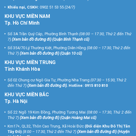
Khiếu nại, CSKH:
0902 51 53 55
(24/7)
KHU
VỰC MIỀN NAM
Tp. Hồ Chí Minh
Số 3A Trần Quý Cáp, Phường Bình Thạnh
(08:00 – 17:30, Thứ 2 đến Thứ
7)
(
Xem bản đồ đường đi
) (Quận Bình Thạnh cũ)
Số 354/70 Lý Thường Kiệt, Phường Diên Hồng
(08:00 – 17:30, Thứ 2 đến
Thứ 7)
(
Xem bản đồ đường đi
) (Quận 10 cũ)
KHU VỰC MIỀN TRUNG
Tỉnh Khánh Hòa
Số 02 Chung cư Ngô Gia Tự, Phường Nha Trang
(07:30 – 15:30, Thứ 2
đến Thứ 7)
(
Xem bản đồ đường đi
).
Hotline:
0915 810 810
KHU VỰC MIỀN BẮC
Tp. Hà Nội
Số 22 Ngõ 19 Kim Đồng, Phường Tương Mai
(08:00 – 17:30, Thứ 2 đến
Thứ 7)
(
Xem bản đồ đường đi
) (Quận Hoàng Mai cũ)
Km17+, QL32, Thôn Cao Trung, Xã Hoài Đức
(Đối diện Khu Đô Thị Tân
Tây Đô)
(8:00 – 17:30, Thứ 2 đến Thứ 7)
(
Xem bản đồ đường đi
) (Huyện