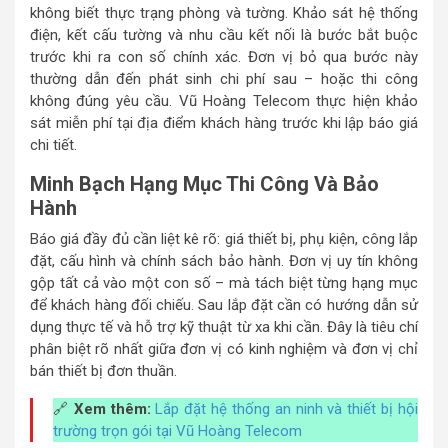
không biết thực trạng phòng và tường. Khảo sát hệ thống
điện, kết cấu tường và nhu cầu kết nối là bước bắt buộc
trước khi ra con số chính xác. Đơn vị bỏ qua bước này
thường dẫn đến phát sinh chi phí sau – hoặc thi công
không đúng yêu cầu. Vũ Hoàng Telecom thực hiện khảo
sát miễn phí tại địa điểm khách hàng trước khi lập báo giá
chi tiết.
Minh Bạch Hạng Mục Thi Công Và Bảo
Hành
Báo giá đầy đủ cần liệt kê rõ: giá thiết bị, phụ kiện, công lắp
đặt, cấu hình và chính sách bảo hành. Đơn vị uy tín không
gộp tất cả vào một con số – mà tách biệt từng hạng mục
để khách hàng đối chiếu. Sau lắp đặt cần có hướng dẫn sử
dụng thực tế và hỗ trợ kỹ thuật từ xa khi cần. Đây là tiêu chí
phân biệt rõ nhất giữa đơn vị có kinh nghiệm và đơn vị chỉ
bán thiết bị đơn thuần.
🔗
Xem thêm:
Lắp đặt hệ thống an ninh và thiết bị hội
trường trọn gói tại Vũ Hoàng Telecom