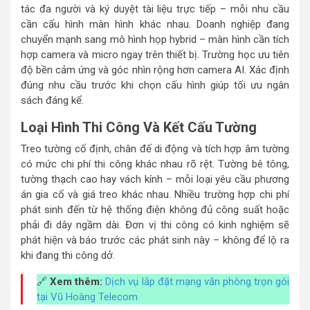
tác đa người và ký duyệt tài liệu trực tiếp – mỗi nhu cầu
cần cấu hình màn hình khác nhau. Doanh nghiệp đang
chuyển mạnh sang mô hình họp hybrid – màn hình cần tích
hợp camera và micro ngay trên thiết bị. Trường học ưu tiên
độ bền cảm ứng và góc nhìn rộng hơn camera AI. Xác định
đúng nhu cầu trước khi chọn cấu hình giúp tối ưu ngân
sách đáng kể.
Loại Hình Thi Công Và Kết Cấu Tường
Treo tường cố định, chân đế di động và tích hợp âm tường
có mức chi phí thi công khác nhau rõ rệt. Tường bê tông,
tường thạch cao hay vách kính – mỗi loại yêu cầu phương
án gia cố và giá treo khác nhau. Nhiều trường hợp chi phí
phát sinh đến từ hệ thống điện không đủ công suất hoặc
phải đi dây ngầm dài. Đơn vị thi công có kinh nghiệm sẽ
phát hiện và báo trước các phát sinh này – không để lộ ra
khi đang thi công dở.
🔗
Xem thêm:
Dịch vụ lắp đặt mạng văn phòng trọn gói
tại Vũ Hoàng Telecom