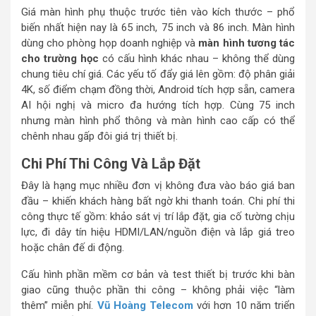
Giá màn hình phụ thuộc trước tiên vào kích thước – phổ
biến nhất hiện nay là 65 inch, 75 inch và 86 inch. Màn hình
dùng cho phòng họp doanh nghiệp và
màn hình tương tác
cho trường học
có cấu hình khác nhau – không thể dùng
chung tiêu chí giá. Các yếu tố đẩy giá lên gồm: độ phân giải
4K, số điểm chạm đồng thời, Android tích hợp sẵn, camera
AI hội nghị và micro đa hướng tích hợp. Cùng 75 inch
nhưng màn hình phổ thông và màn hình cao cấp có thể
chênh nhau gấp đôi giá trị thiết bị.
Chi Phí Thi Công Và Lắp Đặt
Đây là hạng mục nhiều đơn vị không đưa vào báo giá ban
đầu – khiến khách hàng bất ngờ khi thanh toán. Chi phí thi
công thực tế gồm: khảo sát vị trí lắp đặt, gia cố tường chịu
lực, đi dây tín hiệu HDMI/LAN/nguồn điện và lắp giá treo
hoặc chân đế di động.
Cấu hình phần mềm cơ bản và test thiết bị trước khi bàn
giao cũng thuộc phần thi công – không phải việc “làm
thêm” miễn phí.
Vũ Hoàng Telecom
với hơn 10 năm triển