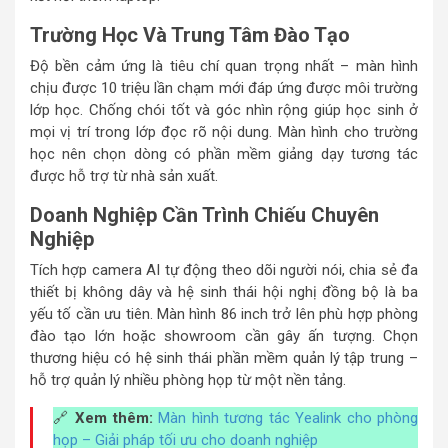
Trường Học Và Trung Tâm Đào Tạo
Độ bền cảm ứng là tiêu chí quan trọng nhất – màn hình
chịu được 10 triệu lần chạm mới đáp ứng được môi trường
lớp học. Chống chói tốt và góc nhìn rộng giúp học sinh ở
mọi vị trí trong lớp đọc rõ nội dung. Màn hình cho trường
học nên chọn dòng có phần mềm giảng dạy tương tác
được hỗ trợ từ nhà sản xuất.
Doanh Nghiệp Cần Trình Chiếu Chuyên
Nghiệp
Tích hợp camera AI tự động theo dõi người nói, chia sẻ đa
thiết bị không dây và hệ sinh thái hội nghị đồng bộ là ba
yếu tố cần ưu tiên. Màn hình 86 inch trở lên phù hợp phòng
đào tạo lớn hoặc showroom cần gây ấn tượng. Chọn
thương hiệu có hệ sinh thái phần mềm quản lý tập trung –
hỗ trợ quản lý nhiều phòng họp từ một nền tảng.
🔗
Xem thêm:
Màn hình tương tác Yealink cho phòng
họp – Giải pháp tối ưu cho doanh nghiệp