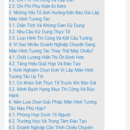
2.3.
Chi Phí Phụ Kiện Đi Kèm
3.
Những Yếu Tố Ảnh Hưởng Đến Báo Giá Lắp
Màn Hình Tương Tác
3.1.
Diện Tích Và Không Gian Sử Dụng
3.2.
Nhu Cầu Sử Dụng Thực Tế
3.3.
Loại Hình Thi Công Và Kết Cấu Tường
4.
Vì Sao Nhiều Doanh Nghiệp Chuyển Sang
Màn Hình Tương Tác Thay Thế Máy Chiếu?
4.1.
Chất Lượng Hiển Thị Ổn Định Hơn
4.2.
Tăng Hiệu Quả Họp Và Đào Tạo
5.
Kinh Nghiệm Chọn Đơn Vị Lắp Màn Hình
Tương Tác Uy Tín
5.1.
Có Khảo Sát Thực Tế Trước Khi Báo Giá
5.2.
Minh Bạch Hạng Mục Thi Công Và Bảo
Hành
6.
Nên Lựa Chọn Giải Pháp Màn Hình Tương
Tác Nào Phù Hợp?
6.1.
Phòng Họp Dưới 15 Người
6.2.
Trường Học Và Trung Tâm Đào Tạo
6.3.
Doanh Nghiệp Cần Trình Chiếu Chuyên