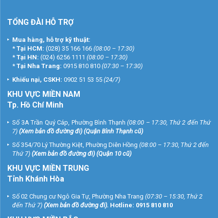
TỔNG ĐÀI HỖ TRỢ
Mua hàng, hỗ trợ kỹ thuật:
*
Tại HCM:
(028) 35 166 166
(08:00 – 17:30)
*
Tại HN:
(024) 6256 1111
(08:00 – 17:30)
*
Tại Nha Trang:
0915 810 810
(07:30 – 17:30)
Khiếu nại, CSKH:
0902 51 53 55
(24/7)
KHU
VỰC MIỀN NAM
Tp. Hồ Chí Minh
Số 3A Trần Quý Cáp, Phường Bình Thạnh
(08:00 – 17:30, Thứ 2 đến Thứ
7)
(
Xem bản đồ đường đi
) (Quận Bình Thạnh cũ)
Số 354/70 Lý Thường Kiệt, Phường Diên Hồng
(08:00 – 17:30, Thứ 2 đến
Thứ 7)
(
Xem bản đồ đường đi
) (Quận 10 cũ)
KHU VỰC MIỀN TRUNG
Tỉnh Khánh Hòa
Số 02 Chung cư Ngô Gia Tự, Phường Nha Trang
(07:30 – 15:30, Thứ 2
đến Thứ 7)
(
Xem bản đồ đường đi
).
Hotline:
0915 810 810