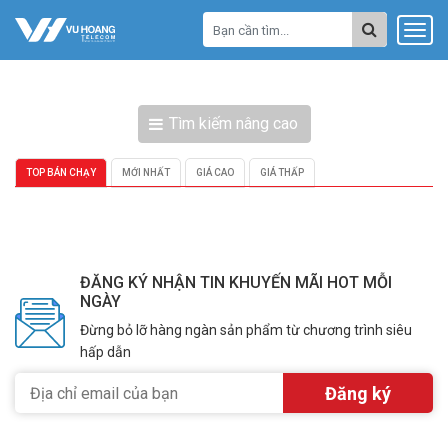
Tìm kiếm nâng cao
TOP BÁN CHẠY
MỚI NHẤT
GIÁ CAO
GIÁ THẤP
ĐĂNG KÝ NHẬN TIN KHUYẾN MÃI HOT MỖI
NGÀY
Đừng bỏ lỡ hàng ngàn sản phẩm từ chương trình siêu
hấp dẫn