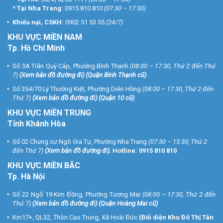
*
Tại Nha Trang:
0915 810 810
(07:30 – 17:30)
Khiếu nại, CSKH:
0902 51 53 55
(24/7)
KHU
VỰC MIỀN NAM
Tp. Hồ Chí Minh
Số 3A Trần Quý Cáp, Phường Bình Thạnh
(08:00 – 17:30, Thứ 2 đến Thứ
7)
(
Xem bản đồ đường đi
) (Quận Bình Thạnh cũ)
Số 354/70 Lý Thường Kiệt, Phường Diên Hồng
(08:00 – 17:30, Thứ 2 đến
Thứ 7)
(
Xem bản đồ đường đi
) (Quận 10 cũ)
KHU VỰC MIỀN TRUNG
Tỉnh Khánh Hòa
Số 02 Chung cư Ngô Gia Tự, Phường Nha Trang
(07:30 – 15:30, Thứ 2
đến Thứ 7)
(
Xem bản đồ đường đi
).
Hotline:
0915 810 810
KHU VỰC MIỀN BẮC
Tp. Hà Nội
Số 22 Ngõ 19 Kim Đồng, Phường Tương Mai
(08:00 – 17:30, Thứ 2 đến
Thứ 7)
(
Xem bản đồ đường đi
) (Quận Hoàng Mai cũ)
Km17+, QL32, Thôn Cao Trung, Xã Hoài Đức
(Đối diện Khu Đô Thị Tân