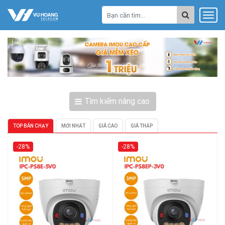
Tìm kiếm nâng cao
TOP BÁN CHẠY
MỚI NHẤT
GIÁ CAO
GIÁ THẤP
-28%
-28%