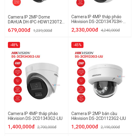
Camera IP 4MP tháp pháo
Camera IP 2MP Dome
Hikvision DS-2CD1347G3H-
DAHUA DH-IPC-HDW1230T2-
LIU/SRB
A
2,330,000đ
679,000đ
4,240,000đ
1,239,000đ
-48%
-45%
Camera IP 4MP tháp pháo
Camera IP 2MP bán cầu
Hikvision DS-2CD1343G2-LIU
Hikvision DS-2CD1123G2-LIU
1,400,000đ
1,200,000đ
2,700,000đ
2,190,000đ