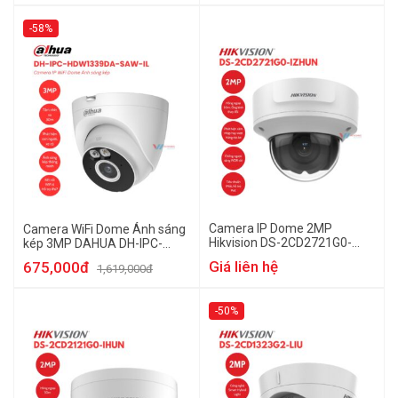
-58%
Camera IP Dome 2MP
Camera WiFi Dome Ánh sáng
Hikvision DS-2CD2721G0-
kép 3MP DAHUA DH-IPC-
IZHUN
HDW1339DA-SAW-IL
Giá liên hệ
675,000đ
1,619,000đ
-50%