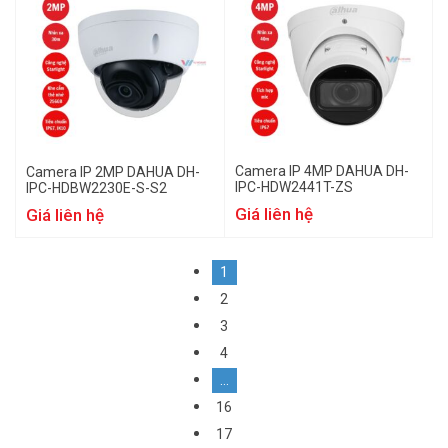
Camera IP 4MP DAHUA DH-
Camera IP 2MP DAHUA DH-
IPC-HDW2441T-ZS
IPC-HDBW2230E-S-S2
Giá liên hệ
Giá liên hệ
1
2
3
4
…
16
17