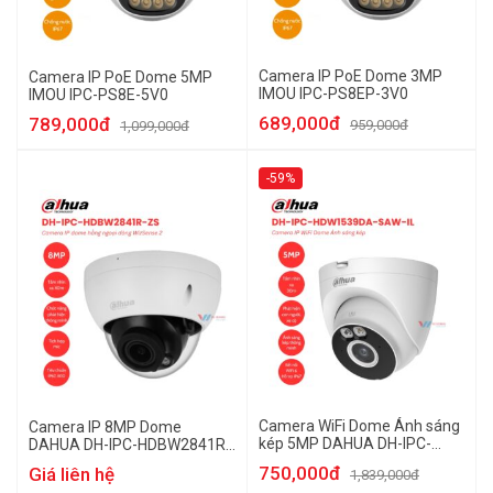
Camera IP PoE Dome 3MP
Camera IP PoE Dome 5MP
IMOU IPC-PS8EP-3V0
IMOU IPC-PS8E-5V0
689,000đ
789,000đ
959,000đ
1,099,000đ
-59%
Camera WiFi Dome Ánh sáng
Camera IP 8MP Dome
kép 5MP DAHUA DH-IPC-
DAHUA DH-IPC-HDBW2841R-
HDW1539DA-SAW-IL
ZS
750,000đ
Giá liên hệ
1,839,000đ