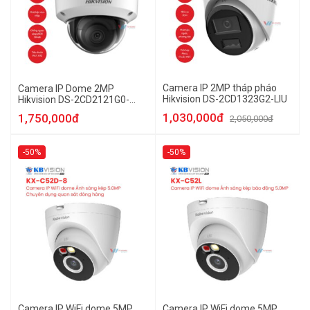
Camera IP 2MP tháp pháo
Camera IP Dome 2MP
Hikvision DS-2CD1323G2-LIU
Hikvision DS-2CD2121G0-
IHUN
1,030,000đ
1,750,000đ
2,050,000đ
-50%
-50%
Camera IP WiFi dome 5MP
Camera IP WiFi dome 5MP