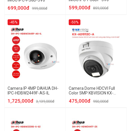
IMOU IPC-PS8D-5V0
599,000đ
699,000đ
859,000đ
999,000đ
-45%
-50%
Camera IP 4MP DAHUA DH-
Camera Dome HDCVI Full
IPC-HDBW2449F-AS-IL
Color 5MP KBVISION KX-
AD5112C-A
1,725,000đ
475,000đ
3,139,000đ
950,000đ