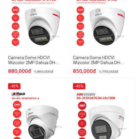
Camera Dome HDCVI
Camera Dome HDCVI
Wizcolor 2MP Dahua DH-
Wizcolor 2MP Dahua DH-
HAC-HDW1249XP-IL-A-PRO
HAC-HDW1249XP-A-PRO
880,000đ
850,000đ
1,865,000đ
1,795,000đ
-45%
-45%