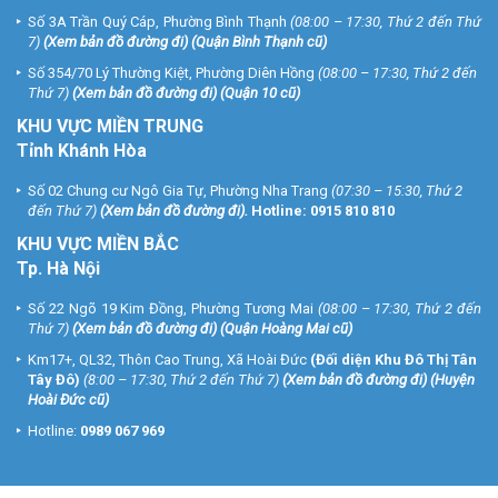
Số 3A Trần Quý Cáp, Phường Bình Thạnh
(08:00 – 17:30, Thứ 2 đến Thứ
7)
(
Xem bản đồ đường đi
) (Quận Bình Thạnh cũ)
Số 354/70 Lý Thường Kiệt, Phường Diên Hồng
(08:00 – 17:30, Thứ 2 đến
Thứ 7)
(
Xem bản đồ đường đi
) (Quận 10 cũ)
KHU VỰC MIỀN TRUNG
Tỉnh Khánh Hòa
Số 02 Chung cư Ngô Gia Tự, Phường Nha Trang
(07:30 – 15:30, Thứ 2
đến Thứ 7)
(
Xem bản đồ đường đi
).
Hotline:
0915 810 810
KHU VỰC MIỀN BẮC
Tp. Hà Nội
Số 22 Ngõ 19 Kim Đồng, Phường Tương Mai
(08:00 – 17:30, Thứ 2 đến
Thứ 7)
(
Xem bản đồ đường đi
) (Quận Hoàng Mai cũ)
Km17+, QL32, Thôn Cao Trung, Xã Hoài Đức
(Đối diện Khu Đô Thị Tân
Tây Đô)
(8:00 – 17:30, Thứ 2 đến Thứ 7)
(
Xem bản đồ đường đi
) (Huyện
Hoài Đức cũ)
Hotline:
0989 067 969