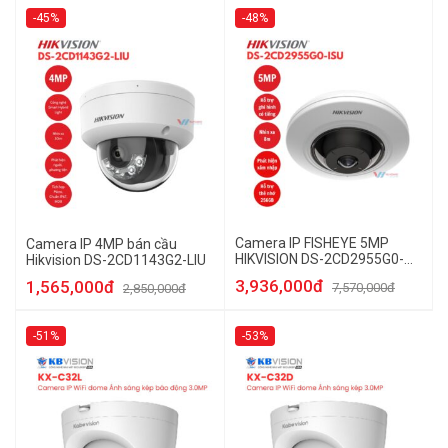
-45%
-48%
Camera IP FISHEYE 5MP
Camera IP 4MP bán cầu
HIKVISION DS-2CD2955G0-
Hikvision DS-2CD1143G2-LIU
ISU
3,936,000đ
1,565,000đ
7,570,000đ
2,850,000đ
-51%
-53%