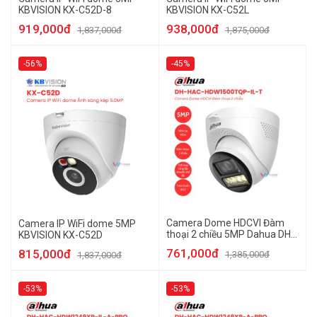
KBVISION KX-C52D-8
KBVISION KX-C52L
919,000đ
938,000đ
1,837,000đ
1,875,000đ
-56%
-45%
Camera Dome HDCVI Đàm
Camera IP WiFi dome 5MP
thoại 2 chiều 5MP Dahua DH-
KBVISION KX-C52D
HAC-HDW1500TQP-IL-T
761,000đ
815,000đ
1,385,000đ
1,837,000đ
-53%
-53%