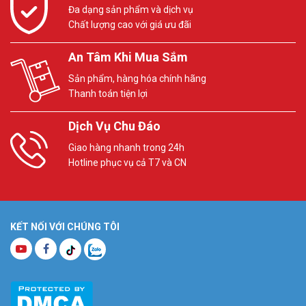
Đa dạng sản phẩm và dịch vụ
Chất lượng cao với giá ưu đãi
An Tâm Khi Mua Sắm
Sản phẩm, hàng hóa chính hãng
Thanh toán tiện lợi
Dịch Vụ Chu Đáo
Giao hàng nhanh trong 24h
Hotline phục vụ cả T7 và CN
KẾT NỐI VỚI CHÚNG TÔI