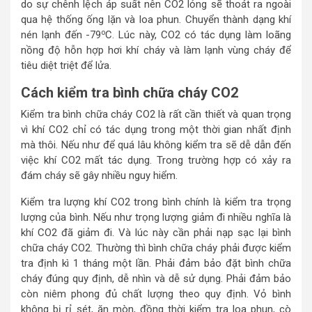
do sự chênh lệch áp suất nên CO2 lỏng sẽ thoát ra ngoài
qua hệ thống ống lặn và loa phun. Chuyển thành dạng khí
o
nén lạnh đến -79
C. Lúc này, CO2 có tác dụng làm loãng
nồng độ hỗn hợp hơi khí cháy và làm lạnh vùng cháy để
tiêu diệt triệt để lửa.
Cách kiểm tra bình chữa cháy CO2
Kiểm tra bình chữa cháy CO2 là rất cần thiết và quan trọng
vì khí CO2 chỉ có tác dụng trong một thời gian nhất định
mà thôi. Nếu như để quá lâu không kiểm tra sẽ dễ dẫn đến
việc khí CO2 mất tác dụng. Trong trường hợp có xảy ra
đám cháy sẽ gây nhiều nguy hiểm.
Kiểm tra lượng khí CO2 trong bình chính là kiểm tra trọng
lượng của bình. Nếu như trọng lượng giảm đi nhiều nghĩa là
khí CO2 đã giảm đi. Và lúc này cần phải nạp sạc lại bình
chữa cháy CO2. Thường thì bình chữa cháy phải được kiểm
tra định kì 1 tháng một lần. Phải đảm bảo đặt bình chữa
cháy đúng quy định, dễ nhìn và dễ sử dụng. Phải đảm bảo
còn niêm phong đủ chất lượng theo quy định. Vỏ bình
không bị rỉ sét, ăn mòn, đồng thời kiểm tra loa phun, cò