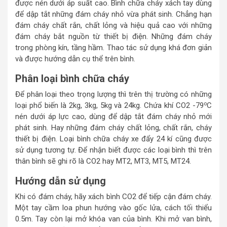
được nén dưới áp suất cao. Bình chữa cháy xách tay dùng
để dập tắt những đám cháy nhỏ vừa phát sinh. Chẳng hạn
đám cháy chất rắn, chất lỏng và hiệu quả cao với những
đám cháy bắt nguồn từ thiết bị điện. Những đám cháy
trong phòng kín, tầng hầm. Thao tác sử dụng khá đơn giản
và được hướng dẫn cụ thể trên bình.
Phân loại bình chữa cháy
Để phân loại theo trọng lượng thì trên thị trường có những
o
loại phổ biến là 2kg, 3kg, 5kg và 24kg. Chứa khí CO2 -79
C
nén dưới áp lực cao, dùng để dập tắt đám cháy nhỏ mới
phát sinh. Hay những đám cháy chất lỏng, chất rắn, cháy
thiết bị điện. Loại bình chữa cháy xe đẩy 24 kí cũng được
sử dụng tương tự. Để nhận biết được các loại bình thì trên
thân bình sẽ ghi rõ là CO2 hay MT2, MT3, MT5, MT24.
Hướng dẫn sử dụng
Khi có đám cháy, hãy xách bình CO2 để tiếp cận đám cháy.
Một tay cầm loa phun hướng vào gốc lửa, cách tối thiểu
0.5m. Tay còn lại mở khóa van của bình. Khi mở van bình,