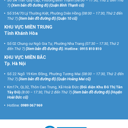
Số 3A Trần Quý Cáp, Phường Bình Thạnh
(08:00 – 17:30, Thứ 2 đến Thứ
7)
(
Xem bản đồ đường đi
) (Quận Bình Thạnh cũ)
Số 354/70 Lý Thường Kiệt, Phường Diên Hồng
(08:00 – 17:30, Thứ 2 đến
Thứ 7)
(
Xem bản đồ đường đi
) (Quận 10 cũ)
KHU VỰC MIỀN TRUNG
Tỉnh Khánh Hòa
Số 02 Chung cư Ngô Gia Tự, Phường Nha Trang
(07:30 – 17:30, Thứ 2
đến Thứ 7)
(
Xem bản đồ đường đi
).
Hotline:
0915 810 810
KHU VỰC MIỀN BẮC
Tp. Hà Nội
Số 22 Ngõ 19 Kim Đồng, Phường Tương Mai
(08:00 – 17:30, Thứ 2 đến
Thứ 7)
(
Xem bản đồ đường đi
) (Quận Hoàng Mai cũ)
Km17+, QL32, Thôn Cao Trung, Xã Hoài Đức
(Đối diện Khu Đô Thị Tân
Tây Đô)
(8:00 – 17:30, Thứ 2 đến Thứ 7)
(
Xem bản đồ đường đi
) (Huyện
Hoài Đức cũ)
Hotline:
0989 067 969