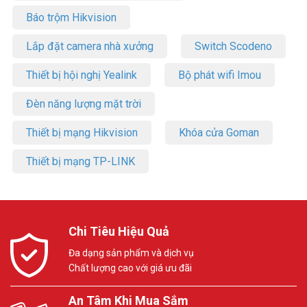
Báo trộm Hikvision
Lắp đặt camera nhà xưởng
Switch Scodeno
Thiết bị hội nghị Yealink
Bộ phát wifi Imou
Đèn năng lượng mặt trời
Thiết bị mạng Hikvision
Khóa cửa Goman
Thiết bị mạng TP-LINK
Chi Tiêu Hiệu Quả
Đa dạng sản phẩm và dịch vụ
Chất lượng cao với giá ưu đãi
An Tâm Khi Mua Sắm