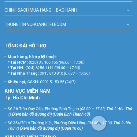
CHÍNH SÁCH MUA HÀNG – BẢO HÀNH
THÔNG TIN VUHOANGTELECOM
TỔNG ĐÀI HỖ TRỢ
Mua hàng, hỗ trợ kỹ thuật:
*
Tại HCM:
(028) 35 166 166
(08:00 – 17:30)
*
Tại HN:
(024) 6256 1111
(08:00 – 17:30)
*
Tại Nha Trang:
0915 810 810
(07:30 – 17:30)
Khiếu nại, CSKH:
0902 51 53 55
(24/7)
KHU
VỰC MIỀN NAM
Tp. Hồ Chí Minh
Số 3A Trần Quý Cáp, Phường Bình Thạnh
(08:00 – 17:30, Thứ 2 đến Thứ
7)
(
Xem bản đồ đường đi
) (Quận Bình Thạnh cũ)
Số 354/70 Lý Thường Kiệt, Phường Diên Hồng
(08:00 – 17:30, Thứ 2 đến
Thứ 7)
(
Xem bản đồ đường đi
) (Quận 10 cũ)