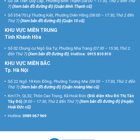
Số 3A Trần Quý Cáp, Phường Bình Thạnh
(08:00 – 17:30, Thứ 2 đến Thứ
7)
(
Xem bản đồ đường đi
) (Quận Bình Thạnh cũ)
Số 354/70 Lý Thường Kiệt, Phường Diên Hồng
(08:00 – 17:30, Thứ 2 đến
Thứ 7)
(
Xem bản đồ đường đi
) (Quận 10 cũ)
KHU VỰC MIỀN TRUNG
Tỉnh Khánh Hòa
Số 02 Chung cư Ngô Gia Tự, Phường Nha Trang
(07:30 – 15:30, Thứ 2
đến Thứ 7)
(
Xem bản đồ đường đi
).
Hotline:
0915 810 810
KHU VỰC MIỀN BẮC
Tp. Hà Nội
Số 22 Ngõ 19 Kim Đồng, Phường Tương Mai
(08:00 – 17:30, Thứ 2 đến
Thứ 7)
(
Xem bản đồ đường đi
) (Quận Hoàng Mai cũ)
Km17+, QL32, Thôn Cao Trung, Xã Hoài Đức
(Đối diện Khu Đô Thị Tân
Tây Đô)
(8:00 – 17:30, Thứ 2 đến Thứ 7)
(
Xem bản đồ đường đi
) (Huyện
Hoài Đức cũ)
Hotline:
0989 067 969