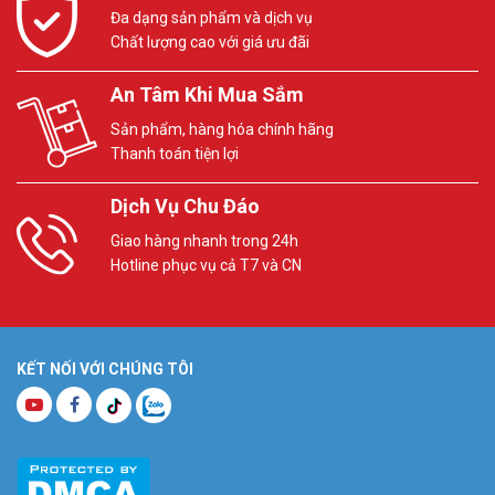
Đa dạng sản phẩm và dịch vụ
Chất lượng cao với giá ưu đãi
An Tâm Khi Mua Sắm
Sản phẩm, hàng hóa chính hãng
Thanh toán tiện lợi
Dịch Vụ Chu Đáo
Giao hàng nhanh trong 24h
Hotline phục vụ cả T7 và CN
KẾT NỐI VỚI CHÚNG TÔI