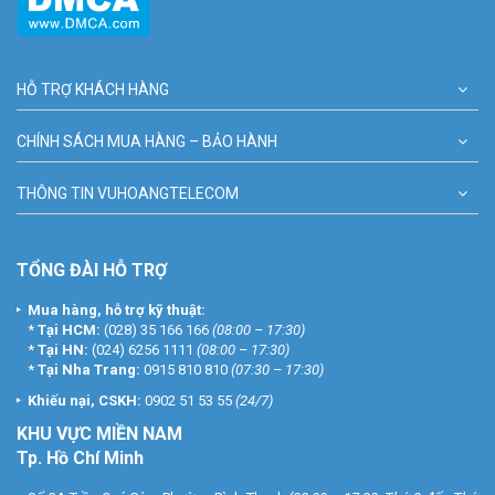
HỖ TRỢ KHÁCH HÀNG
CHÍNH SÁCH MUA HÀNG – BẢO HÀNH
THÔNG TIN VUHOANGTELECOM
TỔNG ĐÀI HỖ TRỢ
Mua hàng, hỗ trợ kỹ thuật:
*
Tại HCM:
(028) 35 166 166
(08:00 – 17:30)
*
Tại HN:
(024) 6256 1111
(08:00 – 17:30)
*
Tại Nha Trang:
0915 810 810
(07:30 – 17:30)
Khiếu nại, CSKH:
0902 51 53 55
(24/7)
KHU
VỰC MIỀN NAM
Tp. Hồ Chí Minh