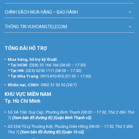
CHÍNH SÁCH MUA HÀNG – BẢO HÀNH
THÔNG TIN VUHOANGTELECOM
TỔNG ĐÀI HỖ TRỢ
Mua hàng, hỗ trợ kỹ thuật:
*
Tại HCM:
(028) 35 166 166
(08:00 – 17:30)
*
Tại HN:
(024) 6256 1111
(08:00 – 17:30)
*
Tại Nha Trang:
0915 810 810
(07:30 – 17:30)
Khiếu nại, CSKH:
0902 51 53 55
(24/7)
KHU
VỰC MIỀN NAM
Tp. Hồ Chí Minh
Số 3A Trần Quý Cáp, Phường Bình Thạnh
(08:00 – 17:30, Thứ 2 đến Thứ
7)
(
Xem bản đồ đường đi
) (Quận Bình Thạnh cũ)
Số 354/70 Lý Thường Kiệt, Phường Diên Hồng
(08:00 – 17:30, Thứ 2 đến
Thứ 7)
(
Xem bản đồ đường đi
) (Quận 10 cũ)