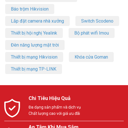
Báo trộm Hikvision
Lắp đặt camera nhà xưởng
Switch Scodeno
Thiết bị hội nghị Yealink
Bộ phát wifi Imou
Đèn năng lượng mặt trời
Thiết bị mạng Hikvision
Khóa cửa Goman
Thiết bị mạng TP-LINK
Chi Tiêu Hiệu Quả
Đa dạng sản phẩm và dịch vụ
Chất lượng cao với giá ưu đãi
An Tâm Khi Mua Sắm