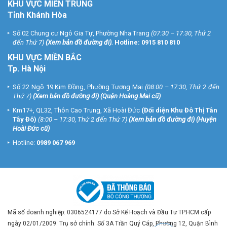
KHU VỰC MIỀN TRUNG
Tỉnh Khánh Hòa
Số 02 Chung cư Ngô Gia Tự, Phường Nha Trang
(07:30 – 17:30, Thứ 2
đến Thứ 7)
(
Xem bản đồ đường đi
).
Hotline:
0915 810 810
KHU VỰC MIỀN BẮC
Tp. Hà Nội
Số 22 Ngõ 19 Kim Đồng, Phường Tương Mai
(08:00 – 17:30, Thứ 2 đến
Thứ 7)
(
Xem bản đồ đường đi
) (Quận Hoàng Mai cũ)
Km17+, QL32, Thôn Cao Trung, Xã Hoài Đức
(Đối diện Khu Đô Thị Tân
Tây Đô)
(8:00 – 17:30, Thứ 2 đến Thứ 7)
(
Xem bản đồ đường đi
) (Huyện
Hoài Đức cũ)
Hotline:
0989 067 969
Mã số doanh nghiệp: 0306524177 do Sở Kế Hoạch và Đầu Tư TP.HCM cấp
ngày 02/01/2009. Trụ sở chính: Số 3A Trần Quý Cáp, Phường 12, Quận Bình