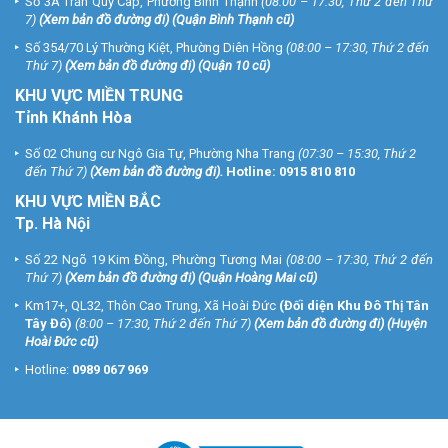
Số 3A Trần Quý Cáp, Phường Bình Thạnh
(08:00 – 17:30, Thứ 2 đến Thứ
7)
(
Xem bản đồ đường đi
) (Quận Bình Thạnh cũ)
Số 354/70 Lý Thường Kiệt, Phường Diên Hồng
(08:00 – 17:30, Thứ 2 đến
Thứ 7)
(
Xem bản đồ đường đi
) (Quận 10 cũ)
KHU VỰC MIỀN TRUNG
Tỉnh Khánh Hòa
Số 02 Chung cư Ngô Gia Tự, Phường Nha Trang
(07:30 – 15:30, Thứ 2
đến Thứ 7)
(
Xem bản đồ đường đi
).
Hotline:
0915 810 810
KHU VỰC MIỀN BẮC
Tp. Hà Nội
Số 22 Ngõ 19 Kim Đồng, Phường Tương Mai
(08:00 – 17:30, Thứ 2 đến
Thứ 7)
(
Xem bản đồ đường đi
) (Quận Hoàng Mai cũ)
Km17+, QL32, Thôn Cao Trung, Xã Hoài Đức
(Đối diện Khu Đô Thị Tân
Tây Đô)
(8:00 – 17:30, Thứ 2 đến Thứ 7)
(
Xem bản đồ đường đi
) (Huyện
Hoài Đức cũ)
Hotline:
0989 067 969