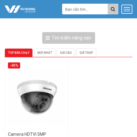
Tìm kiếm nâng cao
TOP BÁN CHẠY
MỚI NHẤT
GIÁ CAO
GIÁ THẤP
-48%
Camera HDTVI 5MP