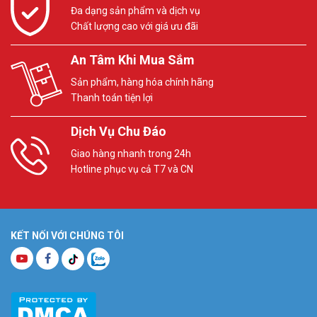
Đa dạng sản phẩm và dịch vụ
Chất lượng cao với giá ưu đãi
An Tâm Khi Mua Sắm
Sản phẩm, hàng hóa chính hãng
Thanh toán tiện lợi
Dịch Vụ Chu Đáo
Giao hàng nhanh trong 24h
Hotline phục vụ cả T7 và CN
KẾT NỐI VỚI CHÚNG TÔI