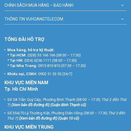
CHÍNH SÁCH MUA HÀNG – BẢO HÀNH
THÔNG TIN VUHOANGTELECOM
TỔNG ĐÀI HỖ TRỢ
Mua hàng, hỗ trợ kỹ thuật:
*
Tại HCM:
(028) 35 166 166
(08:00 – 17:30)
*
Tại HN:
(024) 6256 1111
(08:00 – 17:30)
*
Tại Nha Trang:
0915 810 810
(07:30 – 17:30)
Khiếu nại, CSKH:
0902 51 53 55
(24/7)
KHU
VỰC MIỀN NAM
Tp. Hồ Chí Minh
Số 3A Trần Quý Cáp, Phường Bình Thạnh
(08:00 – 17:30, Thứ 2 đến Thứ
7)
(
Xem bản đồ đường đi
) (Quận Bình Thạnh cũ)
Số 354/70 Lý Thường Kiệt, Phường Diên Hồng
(08:00 – 17:30, Thứ 2 đến
Thứ 7)
(
Xem bản đồ đường đi
) (Quận 10 cũ)
KHU VỰC MIỀN TRUNG