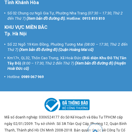
Tỉnh Khánh Hòa
Số 02 Chung cư Ngô Gia Tự, Phường Nha Trang
(07:30 – 17:30, Thứ 2
đến Thứ 7)
(
Xem bản đồ đường đi
).
Hotline:
0915 810 810
KHU VỰC MIỀN BẮC
Tp. Hà Nội
Số 22 Ngõ 19 Kim Đồng, Phường Tương Mai
(08:00 – 17:30, Thứ 2 đến
Thứ 7)
(
Xem bản đồ đường đi
) (Quận Hoàng Mai cũ)
Km17+, QL32, Thôn Cao Trung, Xã Hoài Đức
(Đối diện Khu Đô Thị Tân
Tây Đô)
(8:00 – 17:30, Thứ 2 đến Thứ 7)
(
Xem bản đồ đường đi
) (Huyện
Hoài Đức cũ)
Hotline:
0989 067 969
Mã số doanh nghiệp: 0306524177 do Sở Kế Hoạch và Đầu Tư TP.HCM cấp
ngày 02/01/2009. Trụ sở chính: Số 3A Trần Quý Cáp, Phường 12, Quận Bình
Thạnh, Thành phố Hồ Chí Minh 2008-2018. Bản quyền thuộc về Công Ty Cổ