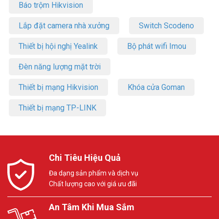
Báo trộm Hikvision
Lắp đặt camera nhà xưởng
Switch Scodeno
Thiết bị hội nghị Yealink
Bộ phát wifi Imou
Đèn năng lượng mặt trời
Thiết bị mạng Hikvision
Khóa cửa Goman
Thiết bị mạng TP-LINK
Chi Tiêu Hiệu Quả
Đa dạng sản phẩm và dịch vụ
Chất lượng cao với giá ưu đãi
An Tâm Khi Mua Sắm