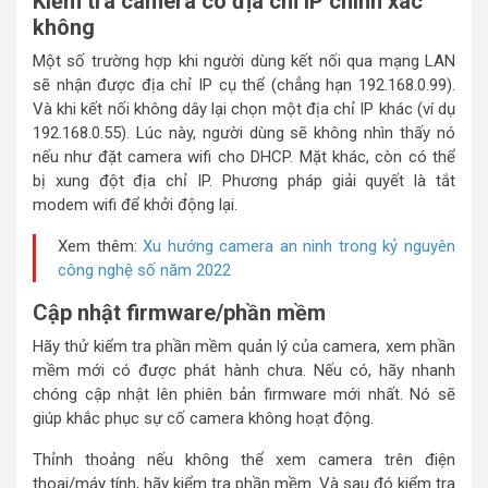
Kiểm tra camera có địa chỉ IP chính xác
không
Một số trường hợp khi người dùng kết nối qua mạng LAN
sẽ nhận được địa chỉ IP cụ thể (chẳng hạn 192.168.0.99).
Và khi kết nối không dây lại chọn một địa chỉ IP khác (ví dụ
192.168.0.55). Lúc này, người dùng sẽ không nhìn thấy nó
nếu như đặt camera wifi cho DHCP. Mặt khác, còn có thể
bị xung đột địa chỉ IP. Phương pháp giải quyết là tắt
modem wifi để khởi động lại.
Xem thêm:
Xu hướng camera an ninh trong kỷ nguyên
công nghệ số năm 2022
Cập nhật firmware/phần mềm
Hãy thử kiểm tra phần mềm quản lý của camera, xem phần
mềm mới có được phát hành chưa. Nếu có, hãy nhanh
chóng cập nhật lên phiên bản firmware mới nhất. Nó sẽ
giúp khắc phục sự cố camera không hoạt động.
Thỉnh thoảng nếu không thể xem camera trên điện
thoại/máy tính, hãy kiểm tra phần mềm. Và sau đó kiểm tra