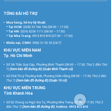
TỔNG ĐÀI HỖ TRỢ
Mua hàng, hỗ trợ kỹ thuật:
*
Tại HCM:
(028) 35 166 166
(08:00 – 17:30)
*
Tại HN:
(024) 6256 1111
(08:00 – 17:30)
*
Tại Nha Trang:
0915 810 810
(07:30 – 17:30)
Khiếu nại, CSKH:
0902 51 53 55
(24/7)
KHU
VỰC MIỀN NAM
Tp. Hồ Chí Minh
Số 3A Trần Quý Cáp, Phường Bình Thạnh
(08:00 – 17:30, Thứ 2 đến Thứ
7)
(
Xem bản đồ đường đi
) (Quận Bình Thạnh cũ)
Số 354/70 Lý Thường Kiệt, Phường Diên Hồng
(08:00 – 17:30, Thứ 2 đến
Thứ 7)
(
Xem bản đồ đường đi
) (Quận 10 cũ)
KHU VỰC MIỀN TRUNG
Tỉnh Khánh Hòa
Số 02 Chung cư Ngô Gia Tự, Phường Nha Trang
(07:30 – 17:30, Thứ 2
đến Thứ 7)
(
Xem bản đồ đường đi
).
Hotline:
0915 810 810