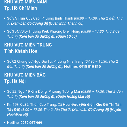
KHU
VỰC MIỀN NAM
Tp. Hồ Chí Minh
Số 3A Trần Quý Cáp, Phường Bình Thạnh
(08:00 – 17:30, Thứ 2 đến Thứ
7)
(
Xem bản đồ đường đi
) (Quận Bình Thạnh cũ)
Số 354/70 Lý Thường Kiệt, Phường Diên Hồng
(08:00 – 17:30, Thứ 2 đến
Thứ 7)
(
Xem bản đồ đường đi
) (Quận 10 cũ)
KHU VỰC MIỀN TRUNG
Tỉnh Khánh Hòa
Số 02 Chung cư Ngô Gia Tự, Phường Nha Trang
(07:30 – 15:30, Thứ 2
đến Thứ 7)
(
Xem bản đồ đường đi
).
Hotline:
0915 810 810
KHU VỰC MIỀN BẮC
Tp. Hà Nội
Số 22 Ngõ 19 Kim Đồng, Phường Tương Mai
(08:00 – 17:30, Thứ 2 đến
Thứ 7)
(
Xem bản đồ đường đi
) (Quận Hoàng Mai cũ)
Km17+, QL32, Thôn Cao Trung, Xã Hoài Đức
(Đối diện Khu Đô Thị Tân
Tây Đô)
(8:00 – 17:30, Thứ 2 đến Thứ 7)
(
Xem bản đồ đường đi
) (Huyện
Hoài Đức cũ)
Hotline:
0989 067 969