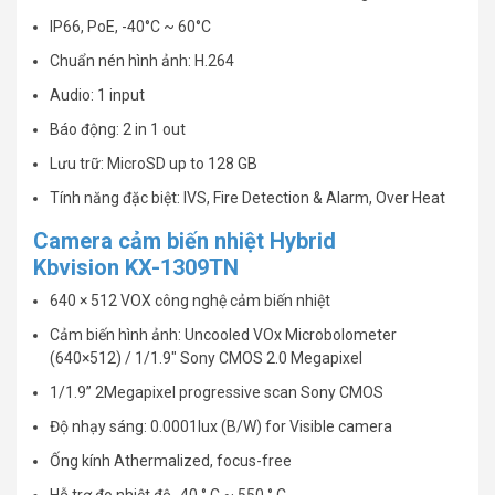
IP66, PoE, -40°C ~ 60°C
Chuẩn nén hình ảnh: H.264
Audio: 1 input
Báo động: 2 in 1 out
Lưu trữ: MicroSD up to 128 GB
Tính năng đặc biệt: IVS, Fire Detection & Alarm, Over Heat
Camera cảm biến nhiệt Hybrid
Kbvision KX-1309TN
640 × 512 VOX công nghệ cảm biến nhiệt
Cảm biến hình ảnh: Uncooled VOx Microbolometer
(640×512) / 1/1.9″ Sony CMOS 2.0 Megapixel
1/1.9” 2Megapixel progressive scan Sony CMOS
Độ nhạy sáng: 0.0001lux (B/W) for Visible camera
Ống kính Athermalized, focus-free