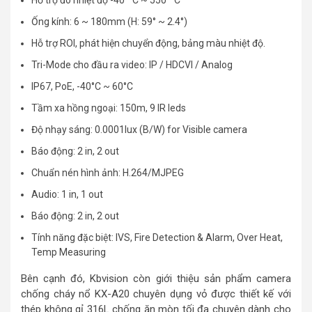
Hỗ trợ đo nhiệt độ -40 ° C ~ 550 ° C
Ống kính: 6 ~ 180mm (H: 59° ~ 2.4°)
Hỗ trợ ROI, phát hiện chuyển động, bảng màu nhiệt độ.
Tri-Mode cho đầu ra video: IP / HDCVI / Analog
IP67, PoE, -40°C ~ 60°C
Tầm xa hồng ngoại: 150m, 9 IR leds
Độ nhạy sáng: 0.0001lux (B/W) for Visible camera
Báo động: 2 in, 2 out
Chuẩn nén hình ảnh: H.264/MJPEG
Audio: 1 in, 1 out
Báo động: 2 in, 2 out
Tính năng đặc biệt: IVS, Fire Detection & Alarm, Over Heat,
Temp Measuring
Bên cạnh đó, Kbvision còn giới thiệu sản phẩm camera
chống cháy nổ KX-A20 chuyên dụng vỏ được thiết kế với
thép không gỉ 316L chống ăn mòn tối đa chuyên dành cho