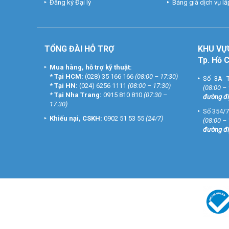
Đăng ký Đại lý
Bảng giá dịch vụ lắp
TỔNG ĐÀI HỖ TRỢ
KHU
VỰ
Tp. Hồ 
Mua hàng, hỗ trợ kỹ thuật:
*
Tại HCM:
(028) 35 166 166
(08:00 – 17:30)
Số 3A T
*
Tại HN:
(024) 6256 1111
(08:00 – 17:30)
(08:00 –
*
Tại Nha Trang:
0915 810 810
(07:30 –
đường đi
17:30)
Số 354/7
Khiếu nại, CSKH:
0902 51 53 55
(24/7)
(08:00 –
đường đi