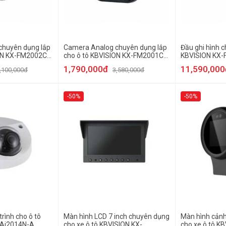
chuyên dụng lắp
Camera Analog chuyên dụng lắp
Đầu ghi hình c
ON KX-FM2002C-
cho ô tô KBVISION KX-FM2001C-
KBVISION KX
DL-A
1,790,000đ
11,590,000
,100,000đ
3,580,000đ
-50%
-50%
rình cho ô tô
Màn hình LCD 7 inch chuyên dụng
Màn hình cản
MAi2014N-A
cho xe ô tô KBVISION KX-
cho xe ô tô K