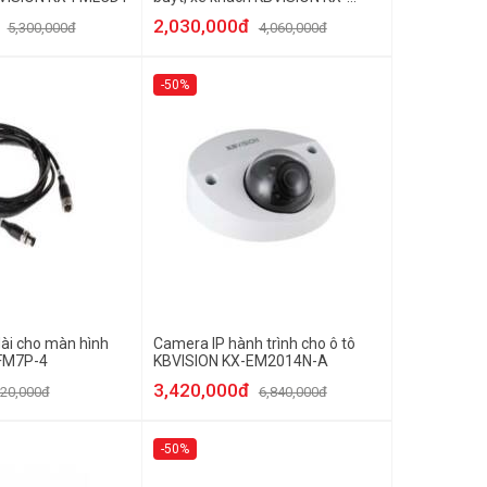
FM1002-ADAS
2,030,000đ
5,300,000đ
4,060,000đ
-50%
dài cho màn hình
Camera IP hành trình cho ô tô
FM7P-4
KBVISION KX-EM2014N-A
3,420,000đ
20,000đ
6,840,000đ
-50%