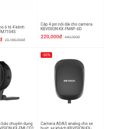
Cáp 4 pin nối dài cho camera
ho ô tô 4 kênh
KBVISION KX-FM4P-6D
-FM7104S
220,000đ
440,000đ
đ
23,180,000đ
-50%
h báo chuyên dụng
Camera ADAS analog cho xe
BVISION KX-FMLCD1
buýt, xe khách KBVISION KX-