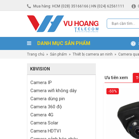
Mua hàng: HCM (028) 35166166 | HN (024) 62561111
DANH MỤC SẢN PHẨM
Trang chủ
»
Sản phẩm
»
Thiết bị camera an ninh
»
Camera qua
KBVISION
Ưu tiên xem
T
Camera IP
Camera wifi không dây
-50%
Camera dùng pin
Camera 360 độ
Camera 4G
Camera Solar
Camera HDTVI