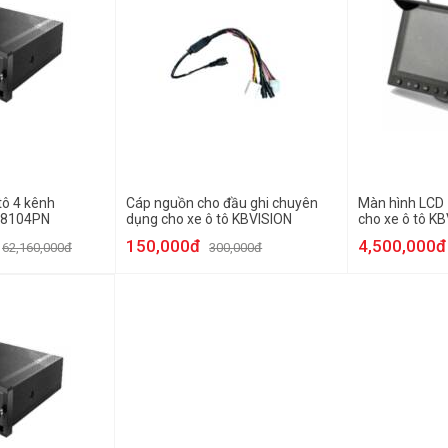
tô 4 kênh
Cáp nguồn cho đầu ghi chuyên
Màn hình LCD 
M8104PN
dụng cho xe ô tô KBVISION
cho xe ô tô K
FMLCD7-E
150,000đ
4,500,000đ
62,160,000đ
300,000đ