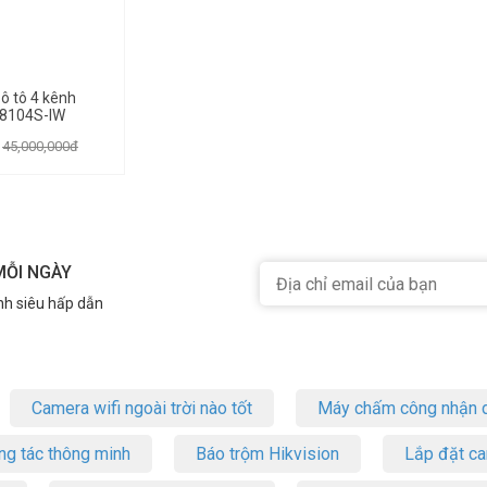
 ô tô 4 kênh
8104S-IW
45,000,000đ
MỖI NGÀY
nh siêu hấp dẫn
Camera wifi ngoài trời nào tốt
Máy chấm công nhận d
ng tác thông minh
Báo trộm Hikvision
Lắp đặt c