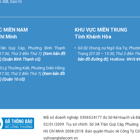
 đặt, bảo trì
C MIỀN NAM
KHU VỰC MIỀN TRUNG
Chí Minh
Tỉnh Khánh Hòa
rần Quý Cáp, Phường Bình Thạnh
Số 02 Chung cư Ngô Gia Tự, Phườ
 17:30, Thứ 2 đến Thứ 7)
(
Xem bản đồ
Trang
(07:30 – 15:30, Thứ 2 đến Th
) (Quận Bình Thạnh cũ)
bản đồ đường đi
).
Hotline:
0915 8
0 Lý Thường Kiệt, Phường Diên Hồng
 17:30, Thứ 2 đến Thứ 7)
(
Xem bản đồ
) (Quận 10 cũ)
Mã số doanh nghiệp: 0306524177 do Sở Kế Hoạch và Đ
02/01/2009. Trụ sở chính: Số 3A Trần Quý Cáp, Phường
Hồ Chí Minh 2008-2018. Bản quyền thuộc về Công Ty C
vuhoangtelecom.vn