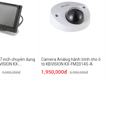
7 inch chuyên dụng
Camera Analog hành trình cho ô
BVISION KX-
tô KBVISION KX-FM2014S-A
1,950,000đ
9,000,000đ
3,900,000đ