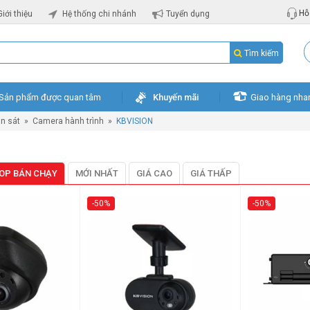
Hỗ 
Giới thiệu
Hệ thống chi nhánh
Tuyển dụng
Tìm kiếm
Sản phẩm được quan tâm
Khuyến mãi
Giao hàng nha
n sát
»
Camera hành trình
»
KBVISION
OP BÁN CHẠY
MỚI NHẤT
GIÁ CAO
GIÁ THẤP
-50%
-50%