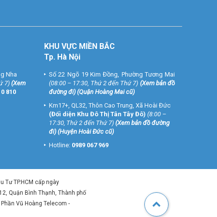
KHU VỰC MIỀN BẮC
Tp. Hà Nội
ng Nha
Số 22 Ngõ 19 Kim Đồng, Phường Tương Mai
ứ 7)
(
Xem
(08:00 – 17:30, Thứ 2 đến Thứ 7)
(
Xem bản đồ
10 810
đường đi
) (Quận Hoàng Mai cũ)
Km17+, QL32, Thôn Cao Trung, Xã Hoài Đức
(Đối diện Khu Đô Thị Tân Tây Đô)
(8:00 –
17:30, Thứ 2 đến Thứ 7)
(
Xem bản đồ đường
đi
) (Huyện Hoài Đức cũ)
Hotline:
0989 067 969
ầu Tư TP.HCM cấp ngày
 12, Quận Bình Thạnh, Thành phố
ổ Phần Vũ Hoàng Telecom -