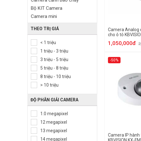
Camera cảnh báo cháy
Bộ KIT Camera
Camera mini
Camera HDCVI
THEO TRỊ GIÁ
Camera Analog 
Camera Full Color
cho ô tô KBVISI
SL-A
Camera Starlight
< 1 triệu
1,050,000đ
2
Camera AI
1 triệu - 3 triệu
Camera 5in1
3 triệu - 5 triệu
-50%
Camera 4in1
5 triệu - 8 triệu
Camera AHD
8 triệu - 10 triệu
Camera cảm biến thân nhiệt
> 10 triệu
Camera toàn cảnh
Camera hành trình
ĐỘ PHÂN GIẢI CAMERA
Camera chuyên dụng
1.0 megapixel
Camera IoT
12 megapixel
Camera trong nhà
Camera ngoài trời
13 megapixel
Camera IP hành t
Camera Dome
14 megapixel
KBVISION KX-F