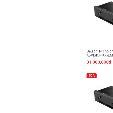
Đầu ghi IP cho ô 
KBVISION KX-E
31,080,000đ
-50%