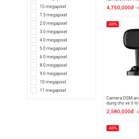
Camera thân trụ
15 megapixel
4,750,000đ
9
Camera Speed Dome
1.3 megapixel
Camera ngụy trang
2.0 megapixel
-50%
Camera Analog
3.0 megapixel
4.0 megapixel
5.0 megapixel
6.0 megapixel
8.0 megapixel
9.0 megapixel
10 megapixel
11 megapixel
Camera DSM ana
dụng cho xe ô t
FM1001-DSM
2,580,000đ
5
-50%