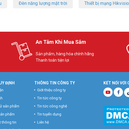
u
Đèn năng lượng mặt trời
Thiết bị mạng Hikvisi
An Tâm Khi Mua Sắm
Sản phẩm, hàng hóa chính hãng
Thanh toán tiện lợi
UY ĐỊNH
THÔNG TIN CÔNG TY
KẾT NỐI VỚI
ận
Giới thiệu công ty
nh
Tin tức công ty
hử sản phẩm
Tin tức công nghệ
 sản phẩm
Tin tuyển dụng
 thông tin
Liên hệ