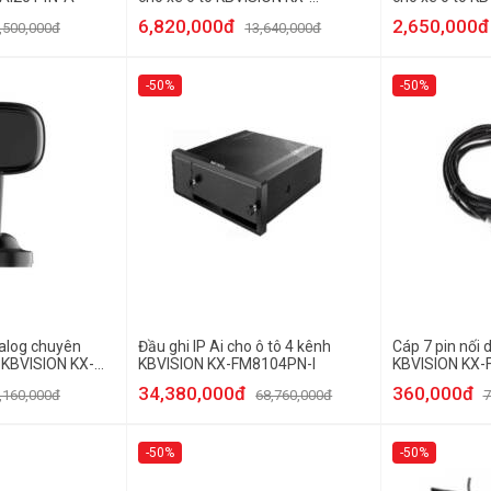
FMLCD7-T
6,820,000đ
2,650,000đ
,500,000đ
13,640,000đ
-50%
-50%
log chuyên
Đầu ghi IP Ai cho ô tô 4 kênh
Cáp 7 pin nối 
ô KBVISION KX-
KBVISION KX-FM8104PN-I
KBVISION KX-
34,380,000đ
360,000đ
,160,000đ
68,760,000đ
7
-50%
-50%