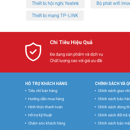
Thiết bị hội nghị Yealink
Bộ phát wifi Imo
Thiết bị mạng TP-LINK
Chi Tiêu Hiệu Quả
Đa dạng sản phẩm và dịch vụ
Chất lượng cao với giá ưu đãi
HỖ TRỢ KHÁCH HÀNG
CHÍNH SÁCH VÀ Q
Tiêu chí bán hàng
Chính sách giao nh
Hướng dẫn mua hàng
Chính sách bảo hà
Hình thức thanh toán
Chính sách dùng t
Hỗ trợ kỹ thuật
Chính sách đổi trả
Chăm sóc khách hàng
Chính sách bảo mật