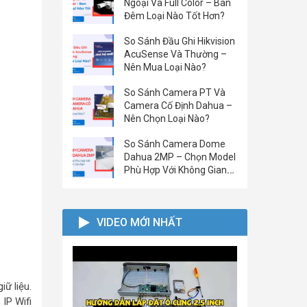
Ngoại Và Full Color – Ban
Đêm Loại Nào Tốt Hơn?
So Sánh Đầu Ghi Hikvision
AcuSense Và Thường –
Nên Mua Loại Nào?
So Sánh Camera PT Và
Camera Cố Định Dahua –
Nên Chọn Loại Nào?
So Sánh Camera Dome
Dahua 2MP – Chọn Model
Phù Hợp Với Không Gian
Của Bạn
VIDEO MỚI NHẤT
ữ liệu.
IP Wifi