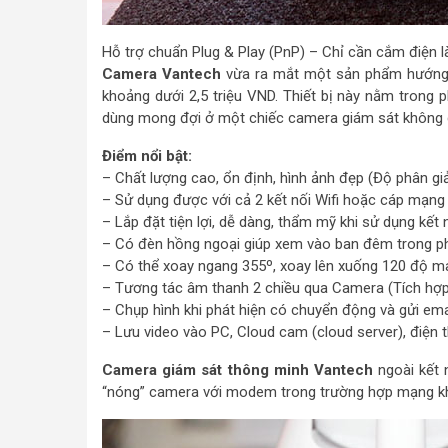
Hỗ trợ chuẩn Plug & Play (PnP) – Chỉ cần cắm điện 
Camera Vantech
vừa ra mắt một sản phẩm hướng t
khoảng dưới 2,5 triệu VND. Thiết bị này nằm trong 
dùng mong đợi ở một chiếc camera giám sát không 
Điểm nổi bật:
– Chất lượng cao, ổn định, hình ảnh đẹp (Độ phân giả
– Sử dụng được với cả 2 kết nối Wifi hoặc cáp mạng
– Lắp đặt tiện lợi, dễ dàng, thẩm mỹ khi sử dụng kết n
– Có đèn hồng ngoại giúp xem vào ban đêm trong p
– Có thể xoay ngang 355º, xoay lên xuống 120 độ m
– Tương tác âm thanh 2 chiều qua Camera (Tích hợp 
– Chụp hình khi phát hiện có chuyển động và gửi em
– Lưu video vào PC, Cloud cam (cloud server), điện t
Camera giám sát thông minh Vantech
ngoài kết 
“nóng” camera với modem trong trường hợp mạng khô