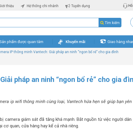
Hỗ 
Giới thiệu
Hệ thống chi nhánh
Tuyển dụng
Tìm kiếm
Sản phẩm được quan tâm
Khuyến mãi
Giao hàng nha
mera IP thông minh Vantech: Giải pháp an ninh “ngon bổ rẻ” cho gia đình
iải pháp an ninh “ngon bổ rẻ” cho gia đì
mera ip wifi thông minh cùng loại, Vantech hứa hẹn sẽ giúp bạn yên
 bị camera giám sát đã tăng khá mạnh. Bắt nguồn từ việc người dân 
i cơ quan, cửa hàng hay kể cả nhà riêng.