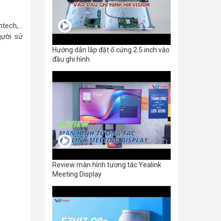
ntech,…
gười sử
Hướng dẫn lắp đặt ổ cứng 2.5 inch vào
đầu ghi hình
Review màn hình tương tác Yealink
Meeting Display