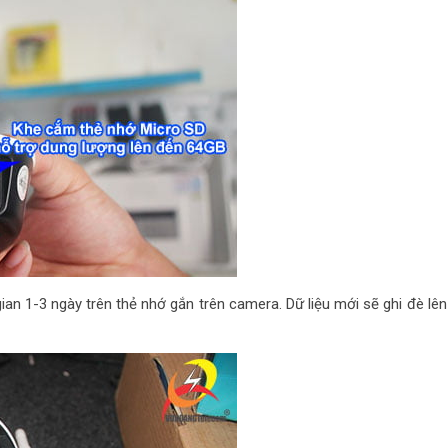
ian 1-3 ngày trên thẻ nhớ gắn trên camera. Dữ liệu mới sẽ ghi đè lên