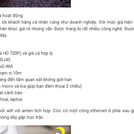
là hoạt động
ới khách hàng cá nhân cũng như doanh nghiệp. Với mức giá hiện 
phân khúc giá rẻ nhưng vẫn được trang bị rất nhiều công nghệ. Đượ
dây.
i HD 720P) và giá cả hợp lý.
 RJ45
ối Wifi
hạm vi 10m
ang đến tầm quan sát không giới hạn
micro và loa giúp bạn đàm thoại 2 chiều)
ail cảnh báo
hoại, laptop
nối wifi với anten tích hợp. Còn có một công ethernet ở phía sau g
ng dây gặp trục trặc.