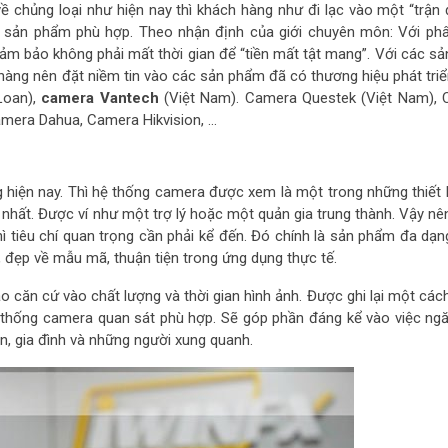
ề chủng loại như hiện nay thì khách hàng như đi lạc vào một “trận 
g sản phẩm phù hợp. Theo nhận định của giới chuyên môn: Với ph
ảm bảo không phải mất thời gian để “tiền mất tật mang”. Với các s
ch hàng nên đặt niềm tin vào các sản phẩm đã có thương hiệu phát triể
Loan),
camera Vantech
(Việt Nam). Camera Questek (Việt Nam),
amera Dahua, Camera Hikvision, …
g hiện nay. Thì hệ thống camera được xem là một trong những thiết 
u nhất. Được ví như một trợ lý hoặc một quản gia trung thành. Vậy nê
hì tiêu chí quan trọng cần phải kể đến. Đó chính là sản phẩm đa dạn
, đẹp về mẫu mã, thuận tiện trong ứng dụng thực tế.
căn cứ vào chất lượng và thời gian hình ảnh. Được ghi lại một cách
hệ thống camera quan sát phù hợp. Sẽ góp phần đáng kể vào việc ng
ân, gia đình và những người xung quanh.