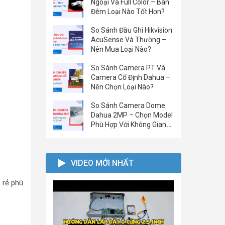
Ngoại Và Full Color – Ban
Đêm Loại Nào Tốt Hơn?
So Sánh Đầu Ghi Hikvision
AcuSense Và Thường –
Nên Mua Loại Nào?
So Sánh Camera PT Và
Camera Cố Định Dahua –
Nên Chọn Loại Nào?
So Sánh Camera Dome
Dahua 2MP – Chọn Model
Phù Hợp Với Không Gian
Của Bạn
VIDEO MỚI NHẤT
 rẻ phù