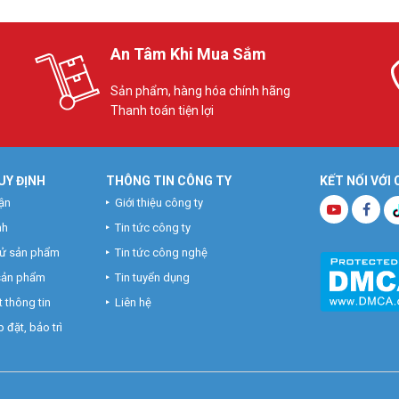
An Tâm Khi Mua Sắm
Sản phẩm, hàng hóa chính hãng
Thanh toán tiện lợi
UY ĐỊNH
THÔNG TIN CÔNG TY
KẾT NỐI VỚI
ận
Giới thiệu công ty
nh
Tin tức công ty
hử sản phẩm
Tin tức công nghệ
 sản phẩm
Tin tuyển dụng
 thông tin
Liên hệ
 đặt, bảo trì