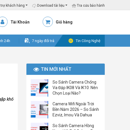
trợ khách hàng
Download tài liệu
Tra cứu bảo hành
Tài Khoản
Giỏ hàng
nh 24h
7 ngày đổi trả
Tin Công Nghệ
TIN MỚI NHẤT
So Sánh Camera Chống
Va Đập IK08 Và IK10: Nên
Chọn Loại Nào?
gặp khó
Camera Wifi Ngoài Trời
Bền Năm 2026 – So Sánh
Ezviz, Imou Và Dahua
So Sánh Camera Hồng