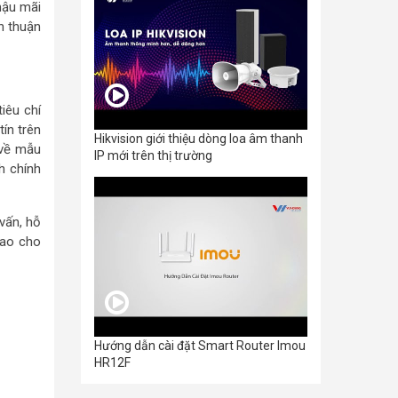
hậu mãi
h thuận
iêu chí
ín trên
Hikvision giới thiệu dòng loa âm thanh
 về mẫu
IP mới trên thị trường
h chính
vấn, hỗ
sao cho
Hướng dẫn cài đặt Smart Router Imou
HR12F