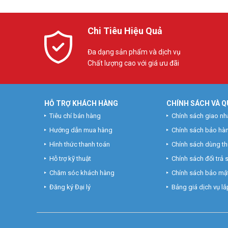
Chi Tiêu Hiệu Quả
Đa dạng sản phẩm và dịch vụ
Chất lượng cao với giá ưu đãi
HỖ TRỢ KHÁCH HÀNG
CHÍNH SÁCH VÀ Q
Tiêu chí bán hàng
Chính sách giao nh
Hướng dẫn mua hàng
Chính sách bảo hà
Hình thức thanh toán
Chính sách dùng t
Hỗ trợ kỹ thuật
Chính sách đổi trả
Chăm sóc khách hàng
Chính sách bảo mật
Đăng ký Đại lý
Bảng giá dịch vụ lắp