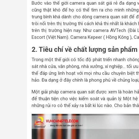
Bước vào thế giới camera quan sát giá rẻ đa dạng v
cũng thật khó để họ có thể tìm ra cho mình nhữn
trung bình khá dành cho dòng camera quan sát để đ
trôi nổi trên thị trường thì cách khả thi nhất là khá
trên thị trường hiện nay. Như camera AVTech (Đài 
Escort (Việt Nam). Camera Kepeer ( Hồng Kông ), C
2. Tiêu chí về chất lượng sản phẩm
Trong một thế giới có tốc độ phát triển nhanh chón
sát nhà cửa, văn phòng, nhà xưởng, xí nghiệp… tối ư
thể đáp ứng linh hoạt với mọi nhu cầu chuyên biệt t
hảo. Đa dạng ở đây chính là phong phú về chủng loại
Một giải pháp camera quan sát được xem là hoàn hảo 
để thuận tiện cho việc kiểm soát và quản lý. Một 
những rủi ro có thể xảy ra bất kì lúc nào. Cho bản th