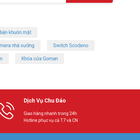
iện khuôn mặt
amera nhà xưởng
Switch Scodeno
on
Khóa cửa Goman
Dịch Vụ Chu Đáo
Giao hàng nhanh trong 24h
Hotline phục vụ cả T7 và CN