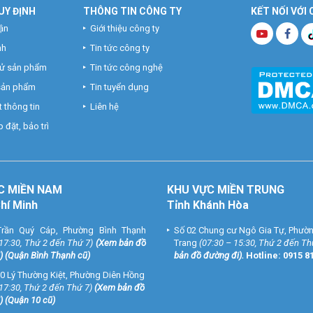
UY ĐỊNH
THÔNG TIN CÔNG TY
KẾT NỐI VỚI
ận
Giới thiệu công ty
nh
Tin tức công ty
hử sản phẩm
Tin tức công nghệ
 sản phẩm
Tin tuyển dụng
 thông tin
Liên hệ
 đặt, bảo trì
C MIỀN NAM
KHU VỰC MIỀN TRUNG
Chí Minh
Tỉnh Khánh Hòa
rần Quý Cáp, Phường Bình Thạnh
Số 02 Chung cư Ngô Gia Tự, Phườ
 17:30, Thứ 2 đến Thứ 7)
(
Xem bản đồ
Trang
(07:30 – 15:30, Thứ 2 đến Th
) (Quận Bình Thạnh cũ)
bản đồ đường đi
).
Hotline:
0915 8
0 Lý Thường Kiệt, Phường Diên Hồng
 17:30, Thứ 2 đến Thứ 7)
(
Xem bản đồ
) (Quận 10 cũ)