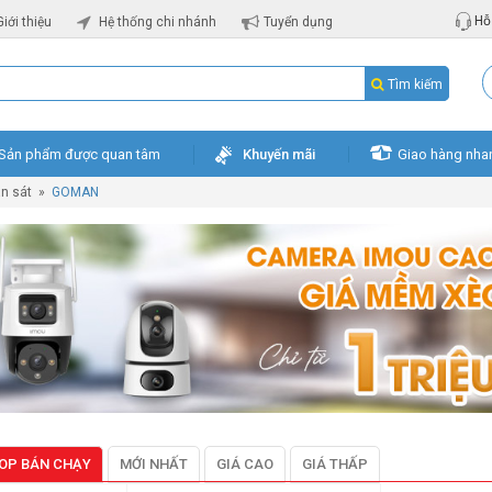
Hỗ 
Giới thiệu
Hệ thống chi nhánh
Tuyển dụng
Tìm kiếm
Sản phẩm được quan tâm
Khuyến mãi
Giao hàng nha
n sát
»
GOMAN
OP BÁN CHẠY
MỚI NHẤT
GIÁ CAO
GIÁ THẤP