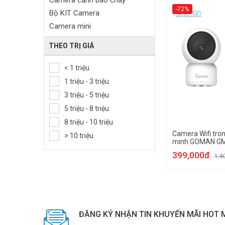
Camera cảnh báo cháy
-72%
Bộ KIT Camera
Camera mini
Camera HDCVI
THEO TRỊ GIÁ
Camera Full Color
Camera Starlight
< 1 triệu
Camera AI
1 triệu - 3 triệu
Camera 5in1
3 triệu - 5 triệu
Camera 4in1
5 triệu - 8 triệu
Camera AHD
8 triệu - 10 triệu
Camera cảm biến thân nhiệt
Camera Wifi tro
> 10 triệu
minh GOMAN G
Camera toàn cảnh
399,000đ
Camera hành trình
1,4
Camera chuyên dụng
Camera IoT
Camera trong nhà
Camera ngoài trời
ĐĂNG KÝ NHẬN TIN KHUYẾN MÃI HOT 
Camera Dome