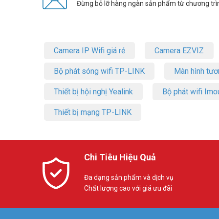
Đừng bỏ lỡ hàng ngàn sản phẩm từ chương trì
Camera thân trụ
Camera Speed Dome
Camera ngụy trang
Camera Analog
Camera IP Wifi giá rẻ
Camera EZVIZ
Bộ phát sóng wifi TP-LINK
Màn hình tươ
Thiết bị hội nghị Yealink
Bộ phát wifi Imo
Thiết bị mạng TP-LINK
Chi Tiêu Hiệu Quả
Đa dạng sản phẩm và dịch vụ
Chất lượng cao với giá ưu đãi