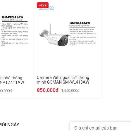
-45%
Camera Wifi ngoài trời thông
ng nhà thông
minh GOMAN GM-WL413AW
M-PTZ411AW
850,000đ
1,550,000đ
00,000đ
MỖI NGÀY