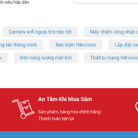
nh siêu hấp dẫn
Camera wifi ngoài trời nào tốt
Máy chấm công nhận d
ng tác thông minh
Báo trộm Hikvision
Lắp đặt c
u
Đèn năng lượng mặt trời
Thiết bị mạng Hikvisi
An Tâm Khi Mua Sắm
Sản phẩm, hàng hóa chính hãng
Thanh toán tiện lợi