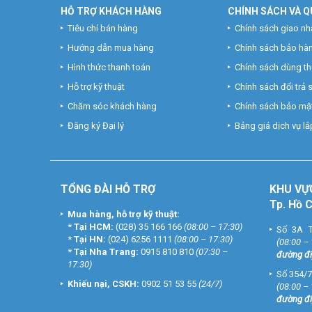
HỖ TRỢ KHÁCH HÀNG
CHÍNH SÁCH VÀ Q
Tiêu chí bán hàng
Chính sách giao nh
Hướng dẫn mua hàng
Chính sách bảo hà
Hình thức thanh toán
Chính sách dùng t
Hỗ trợ kỹ thuật
Chính sách đổi trả
Chăm sóc khách hàng
Chính sách bảo mật
Đăng ký Đại lý
Bảng giá dịch vụ lắp
TỔNG ĐÀI HỖ TRỢ
KHU
VỰ
Tp. Hồ 
Mua hàng, hỗ trợ kỹ thuật:
*
Tại HCM:
(028) 35 166 166
(08:00 – 17:30)
Số 3A T
*
Tại HN:
(024) 6256 1111
(08:00 – 17:30)
(08:00 –
*
Tại Nha Trang:
0915 810 810
(07:30 –
đường đi
17:30)
Số 354/7
Khiếu nại, CSKH:
0902 51 53 55
(24/7)
(08:00 –
đường đi