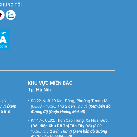
 CHÚNG TÔI
KHU VỰC MIỀN BẮC
Tp. Hà Nội
ng Nha
Số 22 Ngõ 19 Kim Đồng, Phường Tương Mai
ứ 7)
(
Xem
(08:00 – 17:30, Thứ 2 đến Thứ 7)
(
Xem bản đồ
10 810
đường đi
) (Quận Hoàng Mai cũ)
Km17+, QL32, Thôn Cao Trung, Xã Hoài Đức
(Đối diện Khu Đô Thị Tân Tây Đô)
(8:00 –
17:30, Thứ 2 đến Thứ 7)
(
Xem bản đồ đường
đi
) (Huyện Hoài Đức cũ)