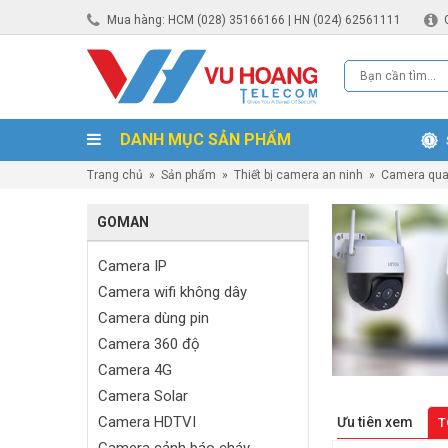
Mua hàng: HCM (028) 35166166 | HN (024) 62561111
DANH MỤC SẢN PHẨM
Trang chủ
»
Sản phẩm
»
Thiết bị camera an ninh
»
Camera qua
GOMAN
Camera IP
Camera wifi không dây
Camera dùng pin
Camera 360 độ
Camera 4G
Camera Solar
Camera HDTVI
Ưu tiên xem
T