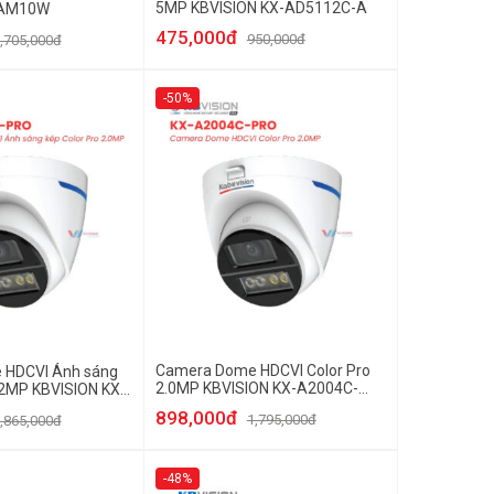
5MP KBVISION KX-AD5112C-A
-AM10W
475,000đ
950,000đ
,705,000đ
-50%
Camera Dome HDCVI Color Pro
 HDCVI Ánh sáng
2.0MP KBVISION KX-A2004C-
 2MP KBVISION KX-
PRO
O
898,000đ
1,795,000đ
,865,000đ
-48%