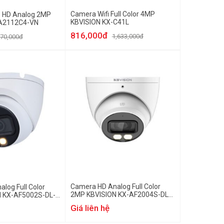
Camera Wifi Full Color 4MP
 HD Analog 2MP
KBVISION KX-C41L
-A2112C4-VN
816,000đ
1,633,000đ
70,000đ
Camera HD Analog Full Color
log Full Color
2MP KBVISION KX-AF2004S-DL-
 KX-AF5002S-DL-
A
Giá liên hệ