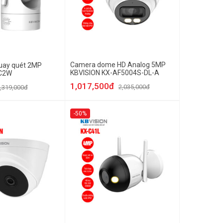
Camera dome HD Analog 5MP
uay quét 2MP
KBVISION KX-AF5004S-DL-A
-C2W
1,017,500đ
2,035,000đ
,319,000đ
-50%