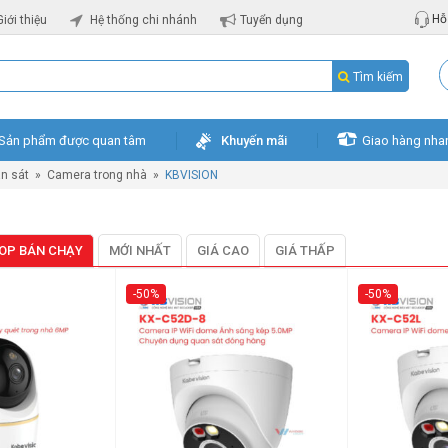
Hỗ 
Giới thiệu
Hệ thống chi nhánh
Tuyển dụng
Tìm kiếm
Sản phẩm được quan tâm
Khuyến mãi
Giao hàng nha
n sát
»
Camera trong nhà
»
KBVISION
OP BÁN CHẠY
MỚI NHẤT
GIÁ CAO
GIÁ THẤP
-50%
-50%