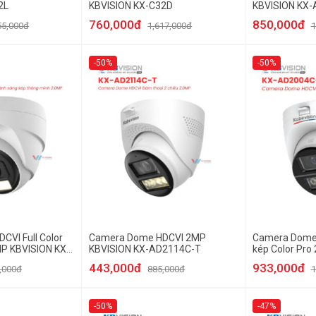
2L
KBVISION KX-C32D
KBVISION KX
760,000đ
850,000đ
55,000đ
1,617,000đ
1
-50%
-50%
VI Full Color
Camera Dome HDCVI 2MP
Camera Dome
MP KBVISION KX-
KBVISION KX-AD2114C-T
kép Color Pro
AD2004C-PR
443,000đ
933,000đ
,000đ
885,000đ
1
-50%
-47%