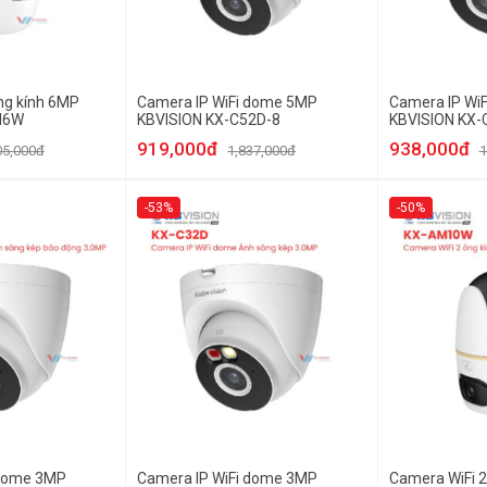
ng kính 6MP
Camera IP WiFi dome 5MP
Camera IP Wi
M6W
KBVISION KX-C52D-8
KBVISION KX-
919,000đ
938,000đ
05,000đ
1,837,000đ
1
-53%
-50%
 dome 3MP
Camera IP WiFi dome 3MP
Camera WiFi 2