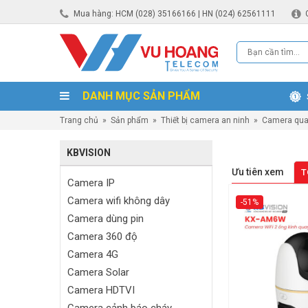
Mua hàng: HCM (028) 35166166 | HN (024) 62561111
DANH MỤC SẢN PHẨM
Trang chủ
»
Sản phẩm
»
Thiết bị camera an ninh
»
Camera qua
KBVISION
Ưu tiên xem
T
Camera IP
Camera wifi không dây
-51%
Camera dùng pin
Camera 360 độ
Camera 4G
Camera Solar
Camera HDTVI