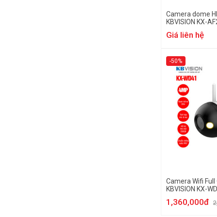
Camera dome H
KBVISION KX-AF
Giá liên hệ
-50%
Camera Wifi Full
KBVISION KX-W
1,360,000đ
2