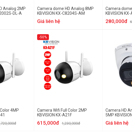
D Analog 2MP
Camera dome HD Analog 8MP
Camera dome
2002S-DL-A
KBVISION KX-C8204S-AM
KBVISION KX
Giá liên hệ
280,000đ
6
-50%
 Color 4MP
Camera Wifi Full Color 2MP
Camera HD Ana
D41
KBVISION KX-A21F
5MP KBVISION
A
615,000đ
Giá liên hệ
,720,000đ
1,230,000đ