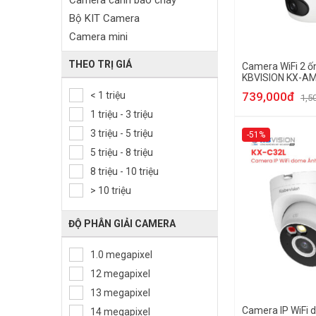
Camera cảnh báo cháy
Bộ KIT Camera
Camera mini
Camera HDCVI
THEO TRỊ GIÁ
Camera WiFi 2 ố
Camera Full Color
KBVISION KX-A
Camera Starlight
< 1 triệu
739,000đ
1,5
Camera AI
1 triệu - 3 triệu
Camera 5in1
3 triệu - 5 triệu
-51%
Camera 4in1
5 triệu - 8 triệu
Camera AHD
8 triệu - 10 triệu
Camera cảm biến thân nhiệt
> 10 triệu
Camera toàn cảnh
Camera hành trình
ĐỘ PHÂN GIẢI CAMERA
Camera chuyên dụng
1.0 megapixel
Camera IoT
12 megapixel
Camera trong nhà
Camera ngoài trời
13 megapixel
Camera IP WiFi
Camera Dome
14 megapixel