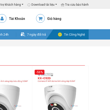
trợ khách hàng
Download tài liệu
Tra cứu bảo hành
Tài Khoản
Giỏ hàng
nh 24h
7 ngày đổi trả
Tin Công Nghệ
-56%