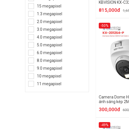
KBVISION KX-C3
Camera thân trụ
15 megapixel
815,000đ
1,6
Camera Speed Dome
1.3 megapixel
Camera ngụy trang
2.0 megapixel
-50%
Camera Analog
3.0 megapixel
4.0 megapixel
5.0 megapixel
6.0 megapixel
8.0 megapixel
9.0 megapixel
10 megapixel
11 megapixel
Camera Dome HDC
ánh sáng kép 2
2012S4-P
300,000đ
600
-49%