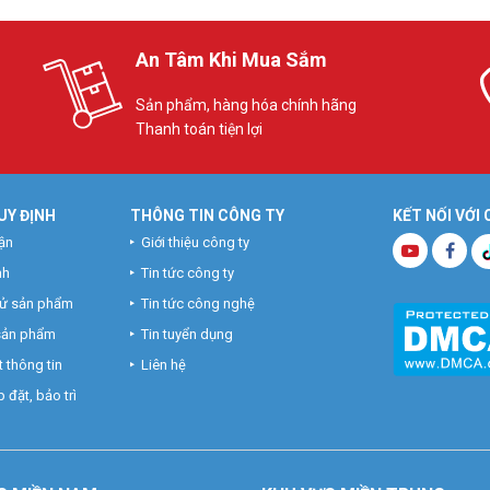
An Tâm Khi Mua Sắm
Sản phẩm, hàng hóa chính hãng
Thanh toán tiện lợi
UY ĐỊNH
THÔNG TIN CÔNG TY
KẾT NỐI VỚI
ận
Giới thiệu công ty
nh
Tin tức công ty
hử sản phẩm
Tin tức công nghệ
 sản phẩm
Tin tuyển dụng
 thông tin
Liên hệ
 đặt, bảo trì