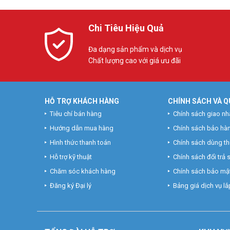
Chi Tiêu Hiệu Quả
Đa dạng sản phẩm và dịch vụ
Chất lượng cao với giá ưu đãi
HỖ TRỢ KHÁCH HÀNG
CHÍNH SÁCH VÀ Q
Tiêu chí bán hàng
Chính sách giao nh
Hướng dẫn mua hàng
Chính sách bảo hà
Hình thức thanh toán
Chính sách dùng t
Hỗ trợ kỹ thuật
Chính sách đổi trả
Chăm sóc khách hàng
Chính sách bảo mật
Đăng ký Đại lý
Bảng giá dịch vụ lắp