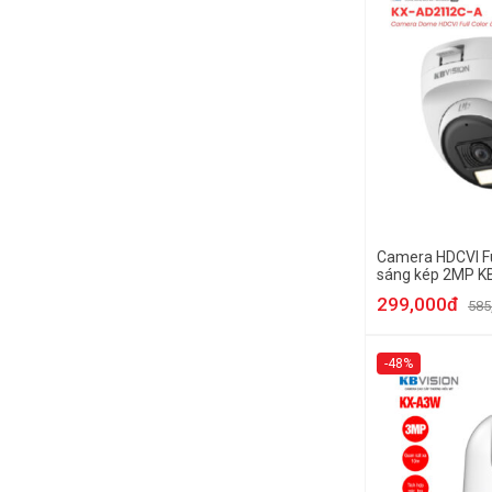
Camera HDCVI Fu
sáng kép 2MP K
AD2112C-A
299,000đ
585
-48%