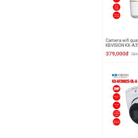
Camera wifi qua
KBVISION KX-A
379,000đ
731