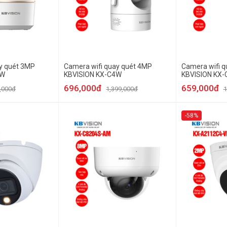
y quét 3MP
Camera wifi quay quét 4MP
Camera wifi q
3W
KBVISION KX-C4W
KBVISION KX
696,000đ
659,000đ
,000đ
1,399,000đ
1
-58%