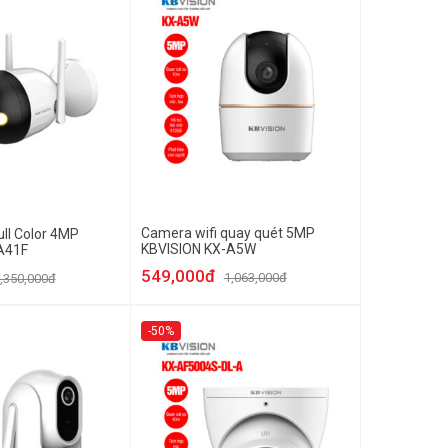
Camera wifi quay quét 5MP
ull Color 4MP
KBVISION KX-A5W
A41F
549,000đ
1,063,000đ
,350,000đ
-50%