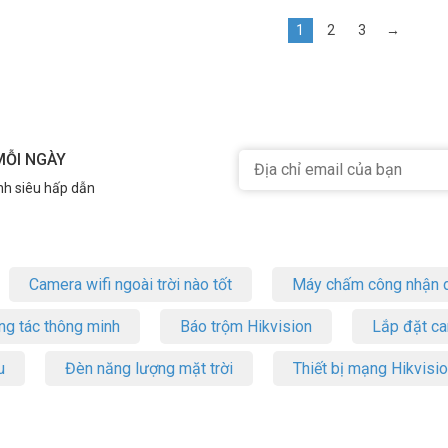
1
2
3
→
MỖI NGÀY
nh siêu hấp dẫn
Camera wifi ngoài trời nào tốt
Máy chấm công nhận d
ng tác thông minh
Báo trộm Hikvision
Lắp đặt c
u
Đèn năng lượng mặt trời
Thiết bị mạng Hikvisi