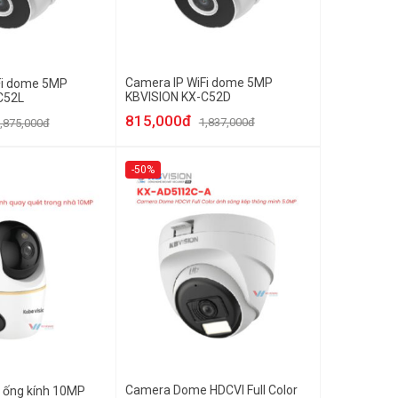
Camera IP WiFi dome 5MP
Fi dome 5MP
KBVISION KX-C52D
C52L
815,000đ
1,837,000đ
,875,000đ
-50%
Camera Dome HDCVI Full Color
 ống kính 10MP