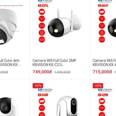
ll Color ánh
Camera Wifi Full Color 2MP
Camera Wifi F
BVISION KX-
KBVISION KX-C21L
KBVISION KX-
749,000đ
715,000đ
,000đ
1,498,000đ
1
-50%
-50%