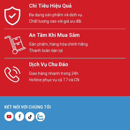
Chi Tiêu Hiệu Quả
Đa dạng sản phẩm và dịch vụ
Chất lượng cao với giá ưu đãi
An Tâm Khi Mua Sắm
Sản phẩm, hàng hóa chính hãng
Thanh toán tiện lợi
Dịch Vụ Chu Đáo
Giao hàng nhanh trong 24h
Hotline phục vụ cả T7 và CN
KẾT NỐI VỚI CHÚNG TÔI