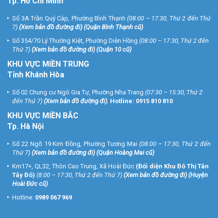
Tp. Hồ Chí Minh
Số 3A Trần Quý Cáp, Phường Bình Thạnh
(08:00 – 17:30, Thứ 2 đến Thứ
7)
(
Xem bản đồ đường đi
) (Quận Bình Thạnh cũ)
Số 354/70 Lý Thường Kiệt, Phường Diên Hồng
(08:00 – 17:30, Thứ 2 đến
Thứ 7)
(
Xem bản đồ đường đi
) (Quận 10 cũ)
KHU VỰC MIỀN TRUNG
Tỉnh Khánh Hòa
Số 02 Chung cư Ngô Gia Tự, Phường Nha Trang
(07:30 – 15:30, Thứ 2
đến Thứ 7)
(
Xem bản đồ đường đi
).
Hotline:
0915 810 810
KHU VỰC MIỀN BẮC
Tp. Hà Nội
Số 22 Ngõ 19 Kim Đồng, Phường Tương Mai
(08:00 – 17:30, Thứ 2 đến
Thứ 7)
(
Xem bản đồ đường đi
) (Quận Hoàng Mai cũ)
Km17+, QL32, Thôn Cao Trung, Xã Hoài Đức
(Đối diện Khu Đô Thị Tân
Tây Đô)
(8:00 – 17:30, Thứ 2 đến Thứ 7)
(
Xem bản đồ đường đi
) (Huyện
Hoài Đức cũ)
Hotline:
0989 067 969