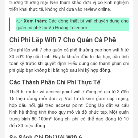
trường thương mại. Nên tham khảo đơn vị có kinh nghiệm
triển khai thực tế, không chỉ dựa vào review online.
👉
Xem thêm:
Các dòng thiết bị wifi chuyên dụng cho
quán cà phê tại Vũ Hoàng Telecom
Chi Phí Lắp Wifi 7 Cho Quán Cà Phê
Chi phí lắp wifi 7 cho quán cà phê thường cao hơn wifi 6 từ
30-50% tùy cấu hình. Đây là khoản đầu tư dài hạn, cần tính
toán kỹ trước khi quyết định. Hiểu đúng các thành phần chi
phí giúp bạn không bị bất ngờ sau khi ký hợp đồng.
Các Thành Phần Chi Phí Thực Tế
Thiết bị router và access point wifi 7 đang có giá từ 3 đến
15 triệu đồng mỗi đơn vị. Vật tư đi kèm gồm cáp mạng,
hộp đấu nối, giá treo access point. Công lắp đặt và cấu
hình hệ thống tính theo quy mô và độ phức tạp. Một quán
trung bình 80-100m² tổng chi phí có thể dao động từ 10
đến 30 triệu đồng.
So Sánh Chi Phí Với Wifi 6