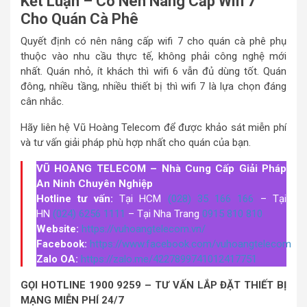
Kết Luận – Có Nên Nâng Cấp Wifi 7
Cho Quán Cà Phê
Quyết định có nên nâng cấp wifi 7 cho quán cà phê phụ
thuộc vào nhu cầu thực tế, không phải công nghệ mới
nhất. Quán nhỏ, ít khách thì wifi 6 vẫn đủ dùng tốt. Quán
đông, nhiều tầng, nhiều thiết bị thì wifi 7 là lựa chọn đáng
cân nhắc.
Hãy liên hệ Vũ Hoàng Telecom để được khảo sát miễn phí
và tư vấn giải pháp phù hợp nhất cho quán của bạn.
VŨ HOÀNG TELECOM – Nhà Cung Cấp Giải Pháp
An Ninh Chuyên Nghiệp
Hotline tư vấn:
Tại HCM
(028) 35 166 166
– Tại
HN
(024) 6256 1111
– Tại Nha Trang
0915 810 810
Website:
https://vuhoangtelecom.vn/
Facebook:
https://www.facebook.com/vuhoangtelecom
Zalo OA:
https://zalo.me/4227899741012417751
GỌI HOTLINE 1900 9259 – TƯ VẤN LẮP ĐẶT THIẾT BỊ
MẠNG MIỄN PHÍ 24/7