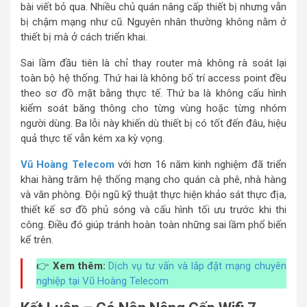
bài viết bỏ qua. Nhiều chủ quán nâng cấp thiết bị nhưng vẫn
bị chậm mạng như cũ. Nguyên nhân thường không nằm ở
thiết bị mà ở cách triển khai.
Sai lầm đầu tiên là chỉ thay router mà không rà soát lại
toàn bộ hệ thống. Thứ hai là không bố trí access point đều
theo sơ đồ mặt bằng thực tế. Thứ ba là không cấu hình
kiểm soát băng thông cho từng vùng hoặc từng nhóm
người dùng. Ba lỗi này khiến dù thiết bị có tốt đến đâu, hiệu
quả thực tế vẫn kém xa kỳ vọng.
Vũ Hoàng Telecom
với hơn 16 năm kinh nghiệm đã triển
khai hàng trăm hệ thống mạng cho quán cà phê, nhà hàng
và văn phòng. Đội ngũ kỹ thuật thực hiện khảo sát thực địa,
thiết kế sơ đồ phủ sóng và cấu hình tối ưu trước khi thi
công. Điều đó giúp tránh hoàn toàn những sai lầm phổ biến
kể trên.
👉
Xem thêm:
Dịch vụ tư vấn và lắp đặt mạng chuyên
nghiệp tại Vũ Hoàng Telecom