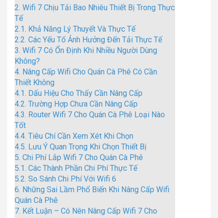
2.
Wifi 7 Chịu Tải Bao Nhiêu Thiết Bị Trong Thực
Tế
2.1.
Khả Năng Lý Thuyết Và Thực Tế
2.2.
Các Yếu Tố Ảnh Hưởng Đến Tải Thực Tế
3.
Wifi 7 Có Ổn Định Khi Nhiều Người Dùng
Không?
4.
Nâng Cấp Wifi Cho Quán Cà Phê Có Cần
Thiết Không
4.1.
Dấu Hiệu Cho Thấy Cần Nâng Cấp
4.2.
Trường Hợp Chưa Cần Nâng Cấp
4.3.
Router Wifi 7 Cho Quán Cà Phê Loại Nào
Tốt
4.4.
Tiêu Chí Cần Xem Xét Khi Chọn
4.5.
Lưu Ý Quan Trọng Khi Chọn Thiết Bị
5.
Chi Phí Lắp Wifi 7 Cho Quán Cà Phê
5.1.
Các Thành Phần Chi Phí Thực Tế
5.2.
So Sánh Chi Phí Với Wifi 6
6.
Những Sai Lầm Phổ Biến Khi Nâng Cấp Wifi
Quán Cà Phê
7.
Kết Luận – Có Nên Nâng Cấp Wifi 7 Cho