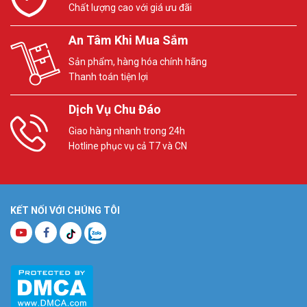
Chất lượng cao với giá ưu đãi
An Tâm Khi Mua Sắm
Sản phẩm, hàng hóa chính hãng
Thanh toán tiện lợi
Dịch Vụ Chu Đáo
Giao hàng nhanh trong 24h
Hotline phục vụ cả T7 và CN
KẾT NỐI VỚI CHÚNG TÔI