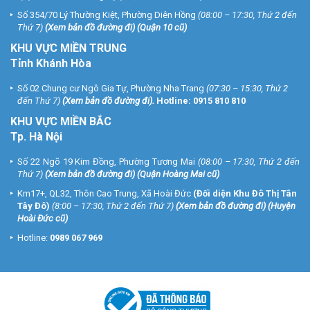
Số 354/70 Lý Thường Kiệt, Phường Diên Hồng
(08:00 – 17:30, Thứ 2 đến
Thứ 7)
(
Xem bản đồ đường đi
) (Quận 10 cũ)
KHU VỰC MIỀN TRUNG
Tỉnh Khánh Hòa
Số 02 Chung cư Ngô Gia Tự, Phường Nha Trang
(07:30 – 15:30, Thứ 2
đến Thứ 7)
(
Xem bản đồ đường đi
).
Hotline:
0915 810 810
KHU VỰC MIỀN BẮC
Tp. Hà Nội
Số 22 Ngõ 19 Kim Đồng, Phường Tương Mai
(08:00 – 17:30, Thứ 2 đến
Thứ 7)
(
Xem bản đồ đường đi
) (Quận Hoàng Mai cũ)
Km17+, QL32, Thôn Cao Trung, Xã Hoài Đức
(Đối diện Khu Đô Thị Tân
Tây Đô)
(8:00 – 17:30, Thứ 2 đến Thứ 7)
(
Xem bản đồ đường đi
) (Huyện
Hoài Đức cũ)
Hotline:
0989 067 969