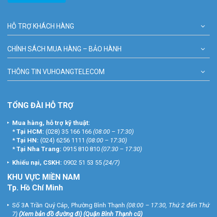
HỖ TRỢ KHÁCH HÀNG
CHÍNH SÁCH MUA HÀNG – BẢO HÀNH
THÔNG TIN VUHOANGTELECOM
TỔNG ĐÀI HỖ TRỢ
Mua hàng, hỗ trợ kỹ thuật:
*
Tại HCM:
(028) 35 166 166
(08:00 – 17:30)
*
Tại HN:
(024) 6256 1111
(08:00 – 17:30)
*
Tại Nha Trang:
0915 810 810
(07:30 – 17:30)
Khiếu nại, CSKH:
0902 51 53 55
(24/7)
KHU
VỰC MIỀN NAM
Tp. Hồ Chí Minh
Số 3A Trần Quý Cáp, Phường Bình Thạnh
(08:00 – 17:30, Thứ 2 đến Thứ
7)
(
Xem bản đồ đường đi
) (Quận Bình Thạnh cũ)