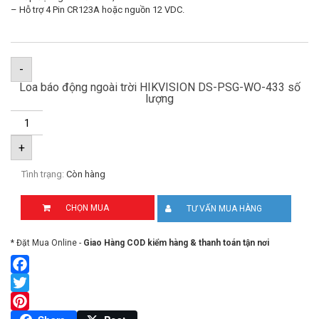
– Hỗ trợ 4 Pin CR123A hoặc nguồn 12 VDC.
-
Loa báo động ngoài trời HIKVISION DS-PSG-WO-433 số
lượng
+
Tình trạng:
Còn hàng
CHỌN MUA
TƯ VẤN MUA HÀNG
* Đặt Mua Online -
Giao Hàng COD kiểm hàng & thanh toán tận nơi
Facebook
Twitter