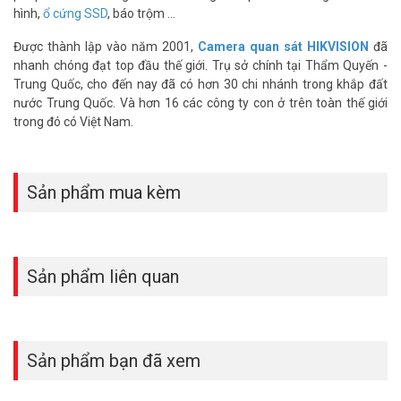
Để cập nhật thông tin giá bán thiết bị báo động Hikvision xin vui
hình,
ổ cứng SSD
, báo trộm ...
lòng liên hệ HOTLINE 1900 9259 để được hỗ trợ tốt nhất. Tham
Được thành lập vào năm 2001,
Camera quan sát HIKVISION
đã
khảo thêm hình ảnh tại
Facebook Vuhoangtelecom
nhé.
nhanh chóng đạt top đầu thế giới. Trụ sở chính tại Thẩm Quyến -
Trung Quốc, cho đến nay đã có hơn 30 chi nhánh trong khắp đất
nước Trung Quốc. Và hơn 16 các công ty con ở trên toàn thế giới
trong đó có Việt Nam.
Sản phẩm mua kèm
Sản phẩm liên quan
Sản phẩm bạn đã xem