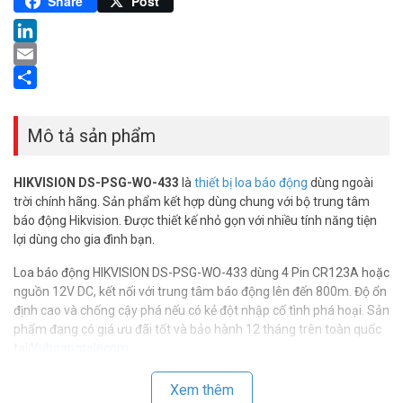
Pinterest
Share
Post
LinkedIn
Email
Share
Mô tả sản phẩm
HIKVISION DS-PSG-WO-433
là
thiết bị loa báo động
dùng ngoài
trời chính hãng. Sản phẩm kết hợp dùng chung với bộ trung tâm
báo động Hikvision. Được thiết kế nhỏ gọn với nhiều tính năng tiện
lợi dùng cho gia đình bạn.
Loa báo động HIKVISION DS-PSG-WO-433 dùng 4 Pin CR123A hoặc
nguồn 12V DC, kết nối với trung tâm báo động lên đến 800m. Độ ổn
định cao và chống cậy phá nếu có kẻ đột nhập cố tình phá hoại. Sản
phẩm đang có giá ưu đãi tốt và bảo hành 12 tháng trên toàn quốc
tại
Vuhoangtelecom
.
Thông số kỹ thuật loa báo động ngoài trời
Xem thêm