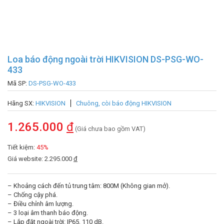
Loa báo động ngoài trời HIKVISION DS-PSG-WO-
433
Mã SP:
DS-PSG-WO-433
Hãng SX:
HIKVISION
Chuông, còi báo động HIKVISION
1.265.000
đ
(Giá chưa bao gồm VAT)
Tiết kiệm:
45%
Giá website: 2.295.000
đ
– Khoảng cách đến tủ trung tâm: 800M (Không gian mở).
– Chống cậy phá.
– Điều chỉnh âm lượng.
– 3 loại âm thanh báo động.
– Lắp đặt ngoài trời: IP65, 110 dB.