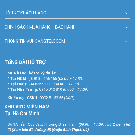
HỖ TRỢ KHÁCH HÀNG
CHÍNH SÁCH MUA HÀNG – BẢO HÀNH
THÔNG TIN VUHOANGTELECOM
TỔNG ĐÀI HỖ TRỢ
Mua hàng, hỗ trợ kỹ thuật:
*
Tại HCM:
(028) 35 166 166
(08:00 – 17:30)
*
Tại HN:
(024) 6256 1111
(08:00 – 17:30)
*
Tại Nha Trang:
0915 810 810
(07:30 – 17:30)
Khiếu nại, CSKH:
0902 51 53 55
(24/7)
KHU
VỰC MIỀN NAM
Tp. Hồ Chí Minh
Số 3A Trần Quý Cáp, Phường Bình Thạnh
(08:00 – 17:30, Thứ 2 đến Thứ
7)
(
Xem bản đồ đường đi
) (Quận Bình Thạnh cũ)