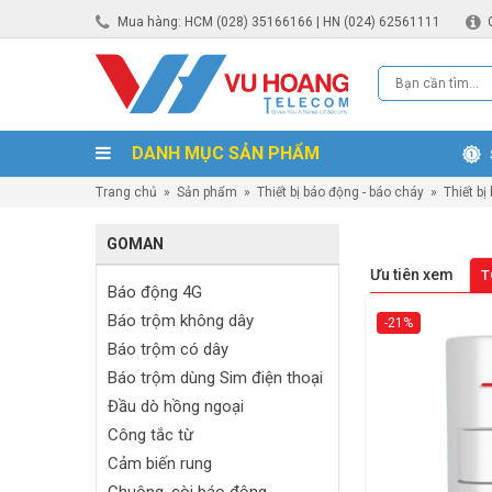
Mua hàng: HCM (028) 35166166 | HN (024) 62561111
DANH MỤC SẢN PHẨM
Trang chủ
»
Sản phẩm
»
Thiết bị báo động - báo cháy
»
Thiết bị
GOMAN
Ưu tiên xem
T
Báo động 4G
Báo trộm không dây
-21%
Báo trộm có dây
Báo trộm dùng Sim điện thoại
Đầu dò hồng ngoại
Công tắc từ
Cảm biến rung