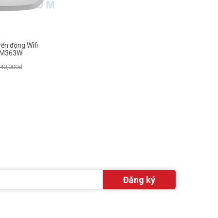
ển động Wifi
SM363W
40,000đ