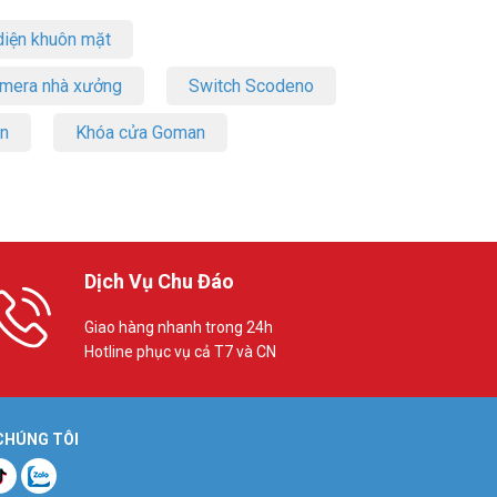
iện khuôn mặt
amera nhà xưởng
Switch Scodeno
on
Khóa cửa Goman
Dịch Vụ Chu Đáo
Giao hàng nhanh trong 24h
Hotline phục vụ cả T7 và CN
 CHÚNG TÔI