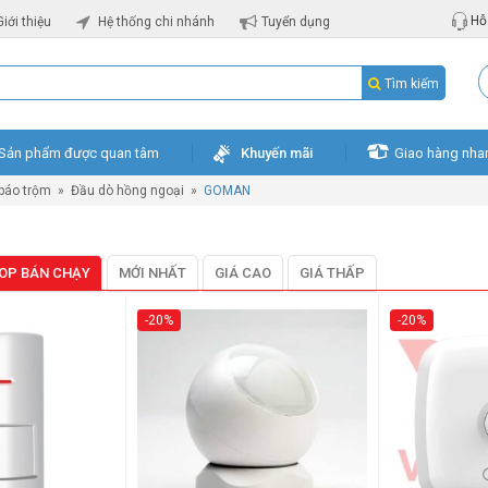
Hỗ 
Giới thiệu
Hệ thống chi nhánh
Tuyển dụng
Tìm kiếm
Sản phẩm được quan tâm
Khuyến mãi
Giao hàng nha
 báo trộm
»
Đầu dò hồng ngoại
»
GOMAN
OP BÁN CHẠY
MỚI NHẤT
GIÁ CAO
GIÁ THẤP
-20%
-20%