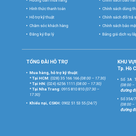
Hướng dẫn mua hàng
Chính sách bảo hà
Hình thức thanh toán
Chính sách dùng t
Hỗ trợ kỹ thuật
Chính sách đổi trả
Chăm sóc khách hàng
Chính sách bảo mật
Đăng ký Đại lý
Bảng giá dịch vụ lắp
TỔNG ĐÀI HỖ TRỢ
KHU
VỰ
Tp. Hồ 
Mua hàng, hỗ trợ kỹ thuật:
*
Tại HCM:
(028) 35 166 166
(08:00 – 17:30)
Số 3A T
*
Tại HN:
(024) 6256 1111
(08:00 – 17:30)
(08:00 –
*
Tại Nha Trang:
0915 810 810
(07:30 –
đường đi
17:30)
Số 354/7
Khiếu nại, CSKH:
0902 51 53 55
(24/7)
(08:00 –
đường đi