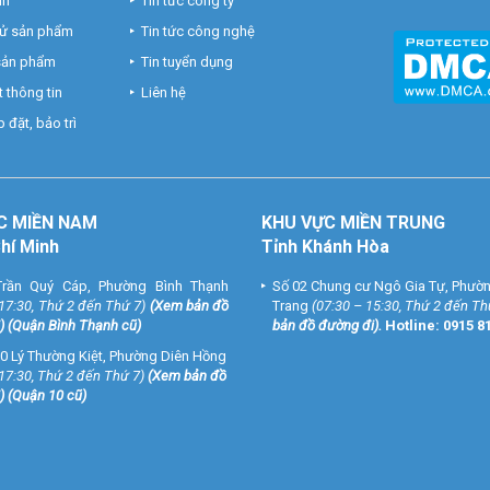
nh
Tin tức công ty
hử sản phẩm
Tin tức công nghệ
 sản phẩm
Tin tuyển dụng
 thông tin
Liên hệ
 đặt, bảo trì
C MIỀN NAM
KHU VỰC MIỀN TRUNG
Chí Minh
Tỉnh Khánh Hòa
rần Quý Cáp, Phường Bình Thạnh
Số 02 Chung cư Ngô Gia Tự, Phườ
 17:30, Thứ 2 đến Thứ 7)
(
Xem bản đồ
Trang
(07:30 – 15:30, Thứ 2 đến Th
) (Quận Bình Thạnh cũ)
bản đồ đường đi
).
Hotline:
0915 8
0 Lý Thường Kiệt, Phường Diên Hồng
 17:30, Thứ 2 đến Thứ 7)
(
Xem bản đồ
) (Quận 10 cũ)