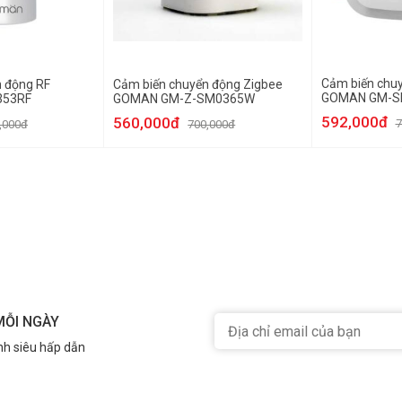
Cảm biến chuy
 động RF
Cảm biến chuyển động Zigbee
GOMAN GM-
53RF
GOMAN GM-Z-SM0365W
592,000đ
560,000đ
7
,000đ
700,000đ
MỖI NGÀY
nh siêu hấp dẫn