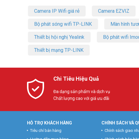
Camera IP Wifi giá rẻ
Camera EZVIZ
Bộ phát sóng wifi TP-LINK
Màn hình tươ
Thiết bị hội nghị Yealink
Bộ phát wifi Imo
Thiết bị mạng TP-LINK
Chi Tiêu Hiệu Quả
Đa dạng sản phẩm và dịch vụ
Chất lượng cao với giá ưu đãi
HỖ TRỢ KHÁCH HÀNG
CHÍNH SÁCH VÀ Q
Tiêu chí bán hàng
Chính sách giao nh