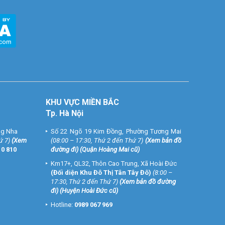
KHU VỰC MIỀN BẮC
Tp. Hà Nội
ng Nha
Số 22 Ngõ 19 Kim Đồng, Phường Tương Mai
ứ 7)
(
Xem
(08:00 – 17:30, Thứ 2 đến Thứ 7)
(
Xem bản đồ
10 810
đường đi
) (Quận Hoàng Mai cũ)
Km17+, QL32, Thôn Cao Trung, Xã Hoài Đức
(Đối diện Khu Đô Thị Tân Tây Đô)
(8:00 –
17:30, Thứ 2 đến Thứ 7)
(
Xem bản đồ đường
đi
) (Huyện Hoài Đức cũ)
Hotline:
0989 067 969