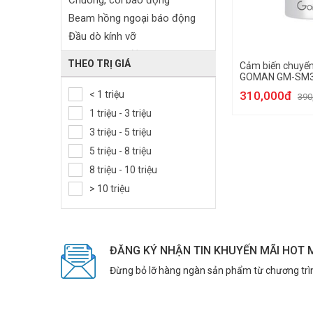
Chuông, còi báo động
Beam hồng ngoại báo động
Đầu dò kính vỡ
Remote báo động
THEO TRỊ GIÁ
Cảm biến chuyển
Module GSM
GOMAN GM-SM3
Trung tâm báo động
< 1 triệu
310,000đ
390
Bảng điều khiển
1 triệu - 3 triệu
Card mở rộng trung tâm báo
3 triệu - 5 triệu
động
5 triệu - 8 triệu
Phụ kiện báo trộm
8 triệu - 10 triệu
Nút ấn báo động khẩn cấp
> 10 triệu
ĐĂNG KÝ NHẬN TIN KHUYẾN MÃI HOT 
Đừng bỏ lỡ hàng ngàn sản phẩm từ chương trì