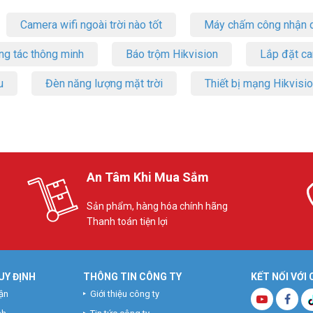
Camera wifi ngoài trời nào tốt
Máy chấm công nhận d
ng tác thông minh
Báo trộm Hikvision
Lắp đặt c
u
Đèn năng lượng mặt trời
Thiết bị mạng Hikvisi
An Tâm Khi Mua Sắm
Sản phẩm, hàng hóa chính hãng
Thanh toán tiện lợi
UY ĐỊNH
THÔNG TIN CÔNG TY
KẾT NỐI VỚI
ận
Giới thiệu công ty