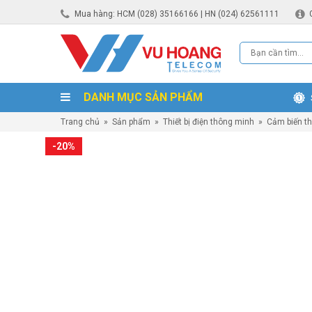
Mua hàng: HCM (028) 35166166 | HN (024) 62561111
DANH MỤC SẢN PHẨM
Trang chủ
»
Sản phẩm
»
Thiết bị điện thông minh
»
Cảm biến t
-20%