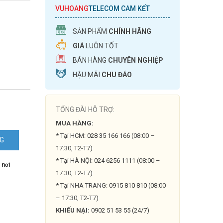
VUHOANG
TELECOM CAM KẾT
SẢN PHẨM
CHÍNH HÃNG
GIÁ
LUÔN TỐT
BÁN HÀNG
CHUYÊN NGHIỆP
HẬU MÃI
CHU ĐÁO
TỔNG ĐÀI HỖ TRỢ:
MUA HÀNG:
* Tại HCM:
028 35 166 166
(08:00 –
NG
17:30, T2-T7)
* Tại HÀ NỘI:
024 6256 1111
(08:00 –
 nơi
17:30, T2-T7)
* Tại NHA TRANG:
0915 810 810
(08:00
– 17:30, T2-T7)
KHIẾU NẠI:
0902 51 53 55 (24/7)