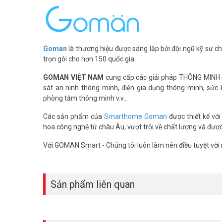
thiết lập ngữ cảnh thông minh.
Người dùng có thể cài đặt trình lịch hoạt động cho thiết 
trong hệ sinh thái
nhà thông minh
Goman. Người dùng có t
+ Cảm biến bật đèn khi có người đi qua. Khi không có ngườ
Goman
là thương hiệu được sáng lập bởi đội ngũ kỹ sư 
+ Cảnh báo chốt đột nhập. Ngay khi phát hiện có người độ
trọn gói cho hơn 150 quốc gia.
báo đến gia chủ…
GOMAN VIỆT NAM
cung cấp các giải pháp THÔNG MINH độ
sát an ninh thông minh, điện gia dụng thông minh, sức 
phòng tắm thông minh v.v...
Các sản phẩm của
Smarthome Goman
được thiết kế với
hoa công nghệ từ châu Âu, vượt trội về chất lượng và đượ
Với GOMAN Smart - Chúng tôi luôn làm nên điều tuyệt vời 
Sản phẩm liên quan