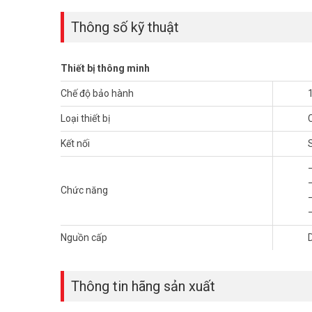
Thông số kỹ thuật
Thiết bị thông minh
Chế độ bảo hành
Loại thiết bị
Kết nối
Chức năng
Nguồn cấp
Chức năng thông minh của cảm biến
Phát hiện chuyển động
Thông tin hãng sản xuất
Gửi thông báo cảnh báo về điện thoại giúp tránh c
Không chỉ mang chức năng thông báo khi phát hiệ