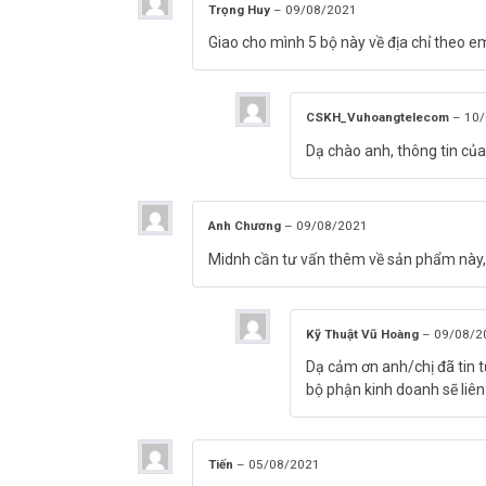
Trọng Huy
–
09/08/2021
– Bảo hành: 12 tháng.
Giao cho mình 5 bộ này về địa chỉ theo e
Đặt mua Online ngay sản phẩm GOMAN GM-Z-SM0365W mới 
nhất. Tham khảo thêm hình ảnh tại
Facebook Vuhoangte
CSKH_Vuhoangtelecom
–
10/
Dạ chào anh, thông tin củ
Anh Chương
–
09/08/2021
Midnh cần tư vấn thêm về sản phẩm này,
Kỹ Thuật Vũ Hoàng
–
09/08/2
Dạ cảm ơn anh/chị đã tin 
bộ phận kinh doanh sẽ liên 
Tiến
–
05/08/2021