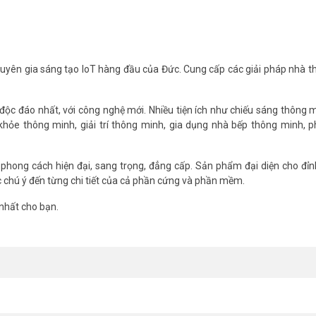
bị theo mong muốn. Hoặc kết hợp cài đặt ngữ cảnh thông minh cùng các thi
hể cài đặt một số ngữ cảnh thông minh dành cho cảm biến chuyển động
i đèn tự động tắt, bật/tắt đèn cầu thang…
chuyên gia sáng tạo IoT hàng đầu của Đức. Cung cấp các giải pháp nhà 
t nhập vào vùng cấm chuyển động lập tức sáng đèn, đồng thời gửi thông 
c đáo nhất, với công nghệ mới. Nhiều tiện ích như chiếu sáng thông 
khỏe thông minh, giải trí thông minh, gia dụng nhà bếp thông minh, 
 phong cách hiện đại, sang trọng, đẳng cấp. Sản phẩm đại diện cho đỉn
c chú ý đến từng chi tiết của cả phần cứng và phần mềm.
nhất cho bạn.