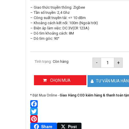
– Giao thức truyền thông: Zigbee
– Tần số truyền: 2,4 Ghz
– Công suất truyền tải: <= 10 dBm
– Khoảng cách kết nối: 100m (Ngoài trời)
– Điện áp làm việc: DC 3V(CR 123A)
– Dò tìm khoảng cách: 8M
– Dò tìm góc: 90°
Cảm
Tình trạng:
Còn hàng
-
+
biến
chuyển
động
Zigbee
CHỌN MUA
TƯ VẤN MUA HÀ
GOMAN
GM-
Z-
* Đặt Mua Online -
Giao Hàng COD kiểm hàng & thanh toán tận
SM0365W
số
lượng
Facebook
Twitter
Pinterest
Share
Post