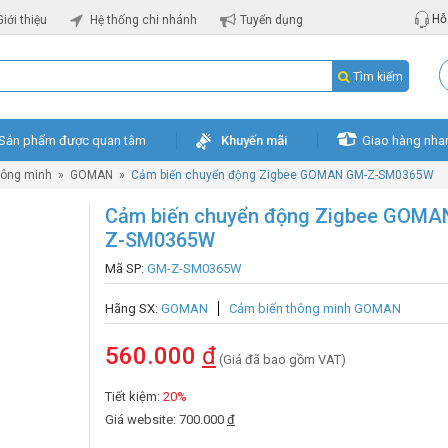
Hỗ 
Giới thiệu
Hệ thống chi nhánh
Tuyển dụng
Tìm kiếm
Sản phẩm được quan tâm
Khuyến mãi
Giao hàng nha
hông minh
»
GOMAN
»
Cảm biến chuyển động Zigbee GOMAN GM-Z-SM0365W
Cảm biến chuyển động Zigbee GOMA
Z-SM0365W
Mã SP:
GM-Z-SM0365W
Hãng SX:
GOMAN
Cảm biến thông minh GOMAN
560.000
đ
(Giá đã bao gồm VAT)
Tiết kiệm:
20%
Giá website: 700.000
đ