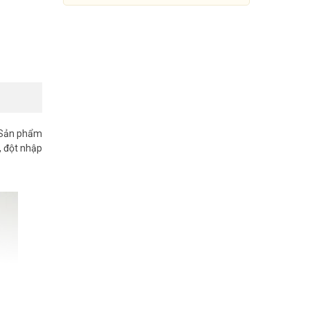
. Sản phẩm
, đột nhập
Cảm biến chuyển động Zigbee
GOMAN GM-Z-SM0365W
560.000đ
700.000đ
Mua Ngay