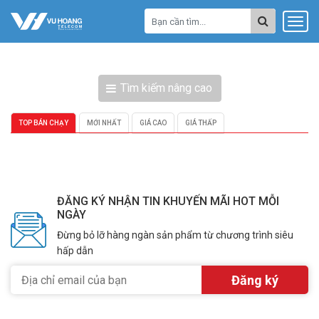
Tìm kiếm nâng cao
TOP BÁN CHẠY
MỚI NHẤT
GIÁ CAO
GIÁ THẤP
ĐĂNG KÝ NHẬN TIN KHUYẾN MÃI HOT MỖI
NGÀY
Đừng bỏ lỡ hàng ngàn sản phẩm từ chương trình siêu
hấp dẫn