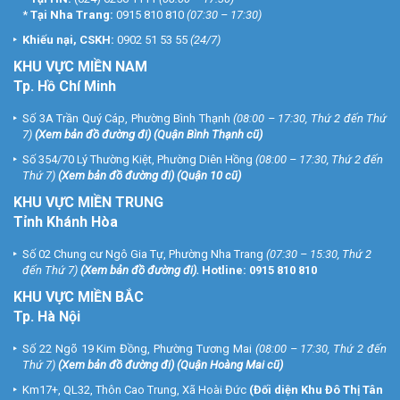
*
Tại Nha Trang:
0915 810 810
(07:30 – 17:30)
Khiếu nại, CSKH:
0902 51 53 55
(24/7)
KHU
VỰC MIỀN NAM
Tp. Hồ Chí Minh
Số 3A Trần Quý Cáp, Phường Bình Thạnh
(08:00 – 17:30, Thứ 2 đến Thứ
7)
(
Xem bản đồ đường đi
) (Quận Bình Thạnh cũ)
Số 354/70 Lý Thường Kiệt, Phường Diên Hồng
(08:00 – 17:30, Thứ 2 đến
Thứ 7)
(
Xem bản đồ đường đi
) (Quận 10 cũ)
KHU VỰC MIỀN TRUNG
Tỉnh Khánh Hòa
Số 02 Chung cư Ngô Gia Tự, Phường Nha Trang
(07:30 – 15:30, Thứ 2
đến Thứ 7)
(
Xem bản đồ đường đi
).
Hotline:
0915 810 810
KHU VỰC MIỀN BẮC
Tp. Hà Nội
Số 22 Ngõ 19 Kim Đồng, Phường Tương Mai
(08:00 – 17:30, Thứ 2 đến
Thứ 7)
(
Xem bản đồ đường đi
) (Quận Hoàng Mai cũ)
Km17+, QL32, Thôn Cao Trung, Xã Hoài Đức
(Đối diện Khu Đô Thị Tân