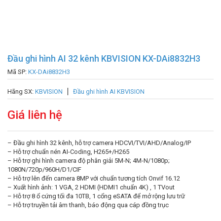
Đầu ghi hình AI 32 kênh KBVISION KX-DAi8832H3
Mã SP:
KX-DAi8832H3
Hãng SX:
KBVISION
Đầu ghi hình AI KBVISION
Giá liên hệ
– Đầu ghi hình 32 kênh, hỗ trợ camera HDCVI/TVI/AHD/Analog/IP
– Hỗ trợ chuẩn nén AI-Coding, H265+/H265
– Hỗ trợ ghi hình camera độ phân giải 5M-N; 4M-N/1080p;
1080N/720p/960H/D1/CIF
– Hỗ trợ lên đến camera 8MP với chuẩn tương tích Onvif 16.12
– Xuất hình ảnh: 1 VGA, 2 HDMI (HDMI1 chuẩn 4K) , 1 TVout
– Hỗ trợ 8 ổ cứng tối đa 10TB, 1 cổng eSATA để mở rộng lưu trữ
– Hỗ trợ truyền tải âm thanh, báo động qua cáp đồng trục