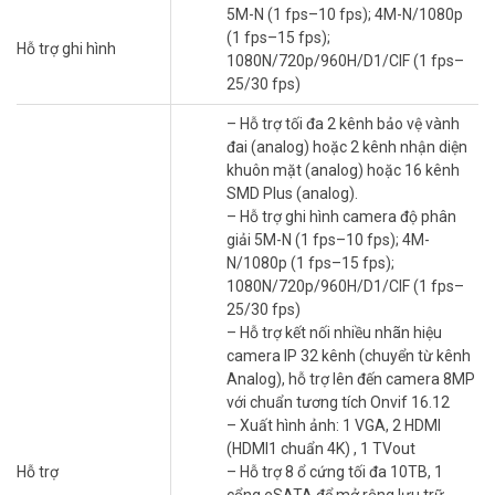
– Hỗ trợ 8 ổ cứng tối đa 10TB, 1 cổng eSATA để mở rộng lưu trữ
5M-N (1 fps–10 fps); 4M-N/1080p
– 4 cổng USB, 2 cổng mạng RJ45(1000Mbps)
(1 fps–15 fps);
Hỗ trợ ghi hình
– Hỗ trợ xem lại và trực tiếp qua mạng máy tính thiết bị di động, hỗ
1080N/720p/960H/D1/CIF (1 fps–
trợ cấu hình thông minh qua P2P,
25/30 fps)
– 16 cổng audio vào 1 audio ra (BNC extenal), 1 mic in 1 mic out hỗ
trợ đàm thoại hai chiều, quản lý đồng thời 128 tài khoản kết nối.
– Hỗ trợ tối đa 2 kênh bảo vệ vành
– Cổng alarm: 16 in 6 out
đai (analog) hoặc 2 kênh nhận diện
– Hỗ trợ truyền tải âm thanh, báo động qua cáp đồng trục
khuôn mặt (analog) hoặc 16 kênh
– Thiết kế nút reset cứng trên mainboard
SMD Plus (analog).
– Xuất xứ thương hiệu: Mỹ.
– Hỗ trợ ghi hình camera độ phân
– Bảo hành: 24 tháng
giải 5M-N (1 fps–10 fps); 4M-
N/1080p (1 fps–15 fps);
Vuhoangtelecom cam kết cung cấp đầu ghi hình KBVISION giá rẻ,
1080N/720p/960H/D1/CIF (1 fps–
chất lượng tốt nhất toàn quốc. Cùng với đội ngũ kỹ thuật và tư vấn
25/30 fps)
bán hàng chuyên nghiệp sẽ mang tới cho quý khách những giải
– Hỗ trợ kết nối nhiều nhãn hiệu
pháp tối ưu nhất.
camera IP 32 kênh (chuyển từ kênh
Analog), hỗ trợ lên đến camera 8MP
Đặt hàng ngay KBVISION KX-DAi8832H3 mới nhất, xin vui lòng liên
với chuẩn tương tích Onvif 16.12
hệ HOTLINE
1900.9259
để được hỗ trợ chu đáo. Tham khảo thêm
– Xuất hình ảnh: 1 VGA, 2 HDMI
hình ảnh tại
Facebook Vuhoangtelecom
nhé.
(HDMI1 chuẩn 4K) , 1 TVout
Hỗ trợ
– Hỗ trợ 8 ổ cứng tối đa 10TB, 1
cổng eSATA để mở rộng lưu trữ