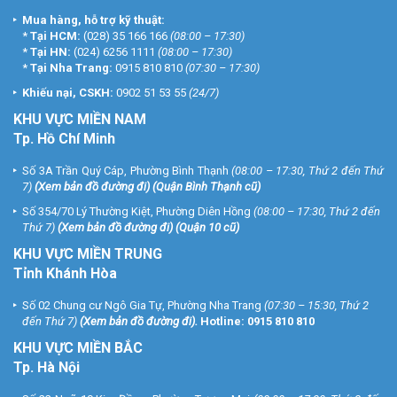
Mua hàng, hỗ trợ kỹ thuật:
*
Tại HCM:
(028) 35 166 166
(08:00 – 17:30)
*
Tại HN:
(024) 6256 1111
(08:00 – 17:30)
*
Tại Nha Trang:
0915 810 810
(07:30 – 17:30)
Khiếu nại, CSKH:
0902 51 53 55
(24/7)
KHU
VỰC MIỀN NAM
Tp. Hồ Chí Minh
Số 3A Trần Quý Cáp, Phường Bình Thạnh
(08:00 – 17:30, Thứ 2 đến Thứ
7)
(
Xem bản đồ đường đi
) (Quận Bình Thạnh cũ)
Số 354/70 Lý Thường Kiệt, Phường Diên Hồng
(08:00 – 17:30, Thứ 2 đến
Thứ 7)
(
Xem bản đồ đường đi
) (Quận 10 cũ)
KHU VỰC MIỀN TRUNG
Tỉnh Khánh Hòa
Số 02 Chung cư Ngô Gia Tự, Phường Nha Trang
(07:30 – 15:30, Thứ 2
đến Thứ 7)
(
Xem bản đồ đường đi
).
Hotline:
0915 810 810
KHU VỰC MIỀN BẮC
Tp. Hà Nội