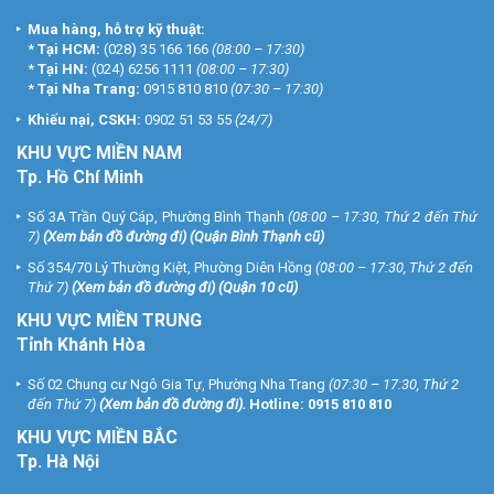
Mua hàng, hỗ trợ kỹ thuật:
*
Tại HCM:
(028) 35 166 166
(08:00 – 17:30)
*
Tại HN:
(024) 6256 1111
(08:00 – 17:30)
*
Tại Nha Trang:
0915 810 810
(07:30 – 17:30)
Khiếu nại, CSKH:
0902 51 53 55
(24/7)
KHU
VỰC MIỀN NAM
Tp. Hồ Chí Minh
Số 3A Trần Quý Cáp, Phường Bình Thạnh
(08:00 – 17:30, Thứ 2 đến Thứ
7)
(
Xem bản đồ đường đi
) (Quận Bình Thạnh cũ)
Số 354/70 Lý Thường Kiệt, Phường Diên Hồng
(08:00 – 17:30, Thứ 2 đến
Thứ 7)
(
Xem bản đồ đường đi
) (Quận 10 cũ)
KHU VỰC MIỀN TRUNG
Tỉnh Khánh Hòa
Số 02 Chung cư Ngô Gia Tự, Phường Nha Trang
(07:30 – 17:30, Thứ 2
đến Thứ 7)
(
Xem bản đồ đường đi
).
Hotline:
0915 810 810
KHU VỰC MIỀN BẮC
Tp. Hà Nội