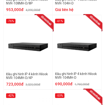
NVR-108MH-D/8P
NVR-104H-D
953,000đ
Giá liên hệ
4,090,000đ
-76%
-61%
Đầu ghi hình IP 4 kênh Hilook
Đầu ghi hình IP 4 kênh Hilook
NVR-104MH-D
NVR-104MH-D/4P
690,000đ
723,000đ
1,760,000đ
3,020,000đ
-42%
-53%