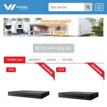
Tìm kiếm nâng cao
TOP BÁN CHẠY
MỚI NHẤT
GIÁ CAO
GIÁ THẤP
-59%
-42%