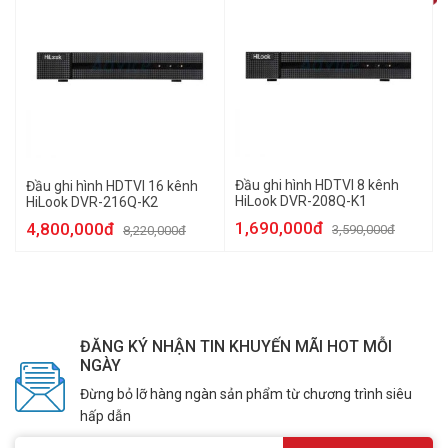
Đầu ghi hình HDTVI 8 kênh
Đầu ghi hình HDTVI 16 kênh
HiLook DVR-208Q-K1
HiLook DVR-216Q-K2
1,690,000đ
4,800,000đ
3,590,000đ
8,220,000đ
ĐĂNG KÝ NHẬN TIN KHUYẾN MÃI HOT MỖI
NGÀY
Đừng bỏ lỡ hàng ngàn sản phẩm từ chương trình siêu
hấp dẫn