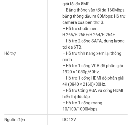
– Nguồn cấp: 12V DC.
giải tối đa 8MP.
– Xuất xứ: Trung Quốc.
– Băng thông vào tối đa 160Mbps,
– Bảo hành: 24 tháng.
băng thông đầu ra 80Mbps; Hỗ trợ
camera của bên thứ 3.
Vuhoangtelecom
là nhà phân phối, chuyên cung cấp đầu ghi hình
– Hỗ trợ chuẩn nén
IP, HDTVI, chất lượng tốt nhất tại Hà Nội, Sài Gòn. Để cập nhật thông
H.265/H.265+/H.264/H.264+.
tin giá Hilook NVR-216MH-C mới nhất, quý khách hàng vui lòng liên
– Hỗ trợ 2 cổng SATA, dung lượng
hệ HOTLINE 1900 9259 để được hỗ trợ tốt nhất. Tham khảo thêm
tối đa 6TB.
thông tin tại
Facebook Vuhoangtelecom
nhé.
Hỗ trợ
– Hỗ trợ tính năng xem lại thông
minh.
– Hỗ trợ 1 cổng VGA độ phân giải
1920 × 1080p/60Hz.
– Hỗ trợ 1 cổng HDMI độ phân giải
4K (3840 × 2160)/30Hz.
– Hỗ trợ Cổng VGA và cổng HDMI
hiển thị đôc lập.
– Hỗ trợ 1 cổng mạng
10/100/1000Mbps.
Nguồn điện
DC 12V