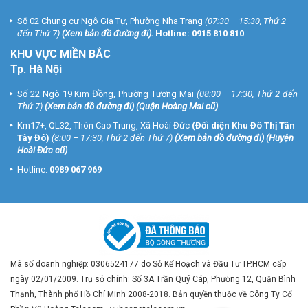
Số 02 Chung cư Ngô Gia Tự, Phường Nha Trang
(07:30 – 15:30, Thứ 2
đến Thứ 7)
(
Xem bản đồ đường đi
).
Hotline:
0915 810 810
KHU VỰC MIỀN BẮC
Tp. Hà Nội
Số 22 Ngõ 19 Kim Đồng, Phường Tương Mai
(08:00 – 17:30, Thứ 2 đến
Thứ 7)
(
Xem bản đồ đường đi
) (Quận Hoàng Mai cũ)
Km17+, QL32, Thôn Cao Trung, Xã Hoài Đức
(Đối diện Khu Đô Thị Tân
Tây Đô)
(8:00 – 17:30, Thứ 2 đến Thứ 7)
(
Xem bản đồ đường đi
) (Huyện
Hoài Đức cũ)
Hotline:
0989 067 969
Mã số doanh nghiệp: 0306524177 do Sở Kế Hoạch và Đầu Tư TP.HCM cấp
ngày 02/01/2009. Trụ sở chính: Số 3A Trần Quý Cáp, Phường 12, Quận Bình
Thạnh, Thành phố Hồ Chí Minh 2008-2018. Bản quyền thuộc về Công Ty Cổ