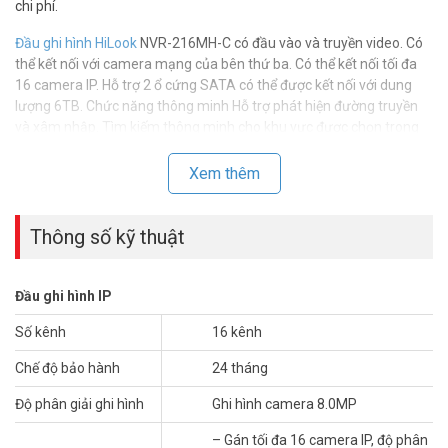
chi phí.
Đầu ghi hình HiLook
NVR-216MH-C có đầu vào và truyền video. Có
thể kết nối với camera mạng của bên thứ ba. Có thể kết nối tối đa
16 camera IP. Hỗ trợ 2 ổ cứng SATA có thể được kết nối với dung
lượng 6TB. Chức năng thông minh Hỗ trợ phát hiện đường truyền
và xâm nhập. Tìm kiếm thông minh cho khu vực được chọn trong
video; và phát lại thông minh để cải thiện hiệu quả phát lại.
Xem thêm
Thông số kỹ thuật đầu ghi hình IP 16 kênh
Hilook NVR-216MH-C
Thông số kỹ thuật
– Gán tối đa 16 camera IP, độ phân giải tối đa 8MP.
– Băng thông vào tối đa 160Mbps, băng thông đầu ra 80Mbps; Hỗ
trợ camera của bên thứ 3.
Đầu ghi hình IP
– Hỗ trợ chuẩn nén H.265/H.265+/H.264/H.264+.
– Hỗ trợ 2 cổng SATA, dung lượng tối đa 6TB.
Số kênh
16 kênh
– Hỗ trợ tính năng xem lại thông minh.
Chế độ bảo hành
24 tháng
– Hỗ trợ 1 cổng VGA độ phân giải 1920 × 1080p/60Hz.
– Hỗ trợ 1 cổng HDMI độ phân giải 4K (3840 × 2160)/30Hz.
Độ phân giải ghi hình
Ghi hình camera 8.0MP
– Hỗ trợ Cổng VGA và cổng HDMI hiển thị đôc lập.
– Hỗ trợ 1 cổng mạng 10/100/1000Mbps.
– Gán tối đa 16 camera IP, độ phân