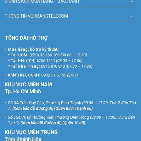
CHÍNH SÁCH MUA HÀNG – BẢO HÀNH
THÔNG TIN VUHOANGTELECOM
TỔNG ĐÀI HỖ TRỢ
Mua hàng, hỗ trợ kỹ thuật:
*
Tại HCM:
(028) 35 166 166
(08:00 – 17:30)
*
Tại HN:
(024) 6256 1111
(08:00 – 17:30)
*
Tại Nha Trang:
0915 810 810
(07:30 – 17:30)
Khiếu nại, CSKH:
0902 51 53 55
(24/7)
KHU
VỰC MIỀN NAM
Tp. Hồ Chí Minh
Số 3A Trần Quý Cáp, Phường Bình Thạnh
(08:00 – 17:30, Thứ 2 đến Thứ
7)
(
Xem bản đồ đường đi
) (Quận Bình Thạnh cũ)
Số 354/70 Lý Thường Kiệt, Phường Diên Hồng
(08:00 – 17:30, Thứ 2 đến
Thứ 7)
(
Xem bản đồ đường đi
) (Quận 10 cũ)
KHU VỰC MIỀN TRUNG
Tỉnh Khánh Hòa