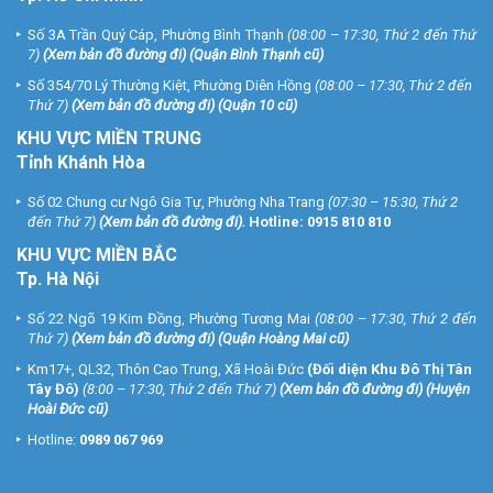
Số 3A Trần Quý Cáp, Phường Bình Thạnh
(08:00 – 17:30, Thứ 2 đến Thứ
7)
(
Xem bản đồ đường đi
) (Quận Bình Thạnh cũ)
Số 354/70 Lý Thường Kiệt, Phường Diên Hồng
(08:00 – 17:30, Thứ 2 đến
Thứ 7)
(
Xem bản đồ đường đi
) (Quận 10 cũ)
KHU VỰC MIỀN TRUNG
Tỉnh Khánh Hòa
Số 02 Chung cư Ngô Gia Tự, Phường Nha Trang
(07:30 – 15:30, Thứ 2
đến Thứ 7)
(
Xem bản đồ đường đi
).
Hotline:
0915 810 810
KHU VỰC MIỀN BẮC
Tp. Hà Nội
Số 22 Ngõ 19 Kim Đồng, Phường Tương Mai
(08:00 – 17:30, Thứ 2 đến
Thứ 7)
(
Xem bản đồ đường đi
) (Quận Hoàng Mai cũ)
Km17+, QL32, Thôn Cao Trung, Xã Hoài Đức
(Đối diện Khu Đô Thị Tân
Tây Đô)
(8:00 – 17:30, Thứ 2 đến Thứ 7)
(
Xem bản đồ đường đi
) (Huyện
Hoài Đức cũ)
Hotline:
0989 067 969