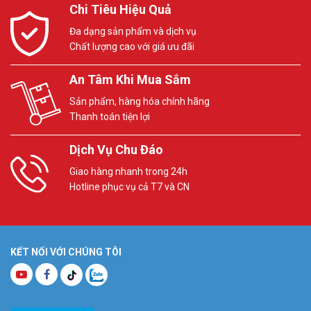
Chi Tiêu Hiệu Quả
Đa dạng sản phẩm và dịch vụ
Chất lượng cao với giá ưu đãi
An Tâm Khi Mua Sắm
Sản phẩm, hàng hóa chính hãng
Thanh toán tiện lợi
Dịch Vụ Chu Đáo
Giao hàng nhanh trong 24h
Hotline phục vụ cả T7 và CN
KẾT NỐI VỚI CHÚNG TÔI