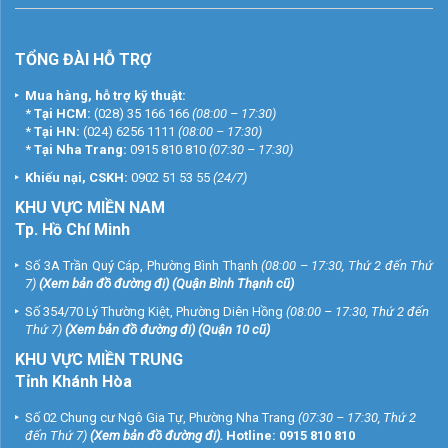
TỔNG ĐÀI HỖ TRỢ
Mua hàng, hỗ trợ kỹ thuật:
*
Tại HCM:
(028) 35 166 166
(08:00 – 17:30)
*
Tại HN:
(024) 6256 1111
(08:00 – 17:30)
*
Tại Nha Trang:
0915 810 810
(07:30 – 17:30)
Khiếu nại, CSKH:
0902 51 53 55
(24/7)
KHU
VỰC MIỀN NAM
Tp. Hồ Chí Minh
Số 3A Trần Quý Cáp, Phường Bình Thạnh
(08:00 – 17:30, Thứ 2 đến Thứ
7)
(
Xem bản đồ đường đi
) (Quận Bình Thạnh cũ)
Số 354/70 Lý Thường Kiệt, Phường Diên Hồng
(08:00 – 17:30, Thứ 2 đến
Thứ 7)
(
Xem bản đồ đường đi
) (Quận 10 cũ)
KHU VỰC MIỀN TRUNG
Tỉnh Khánh Hòa
Số 02 Chung cư Ngô Gia Tự, Phường Nha Trang
(07:30 – 17:30, Thứ 2
đến Thứ 7)
(
Xem bản đồ đường đi
).
Hotline:
0915 810 810