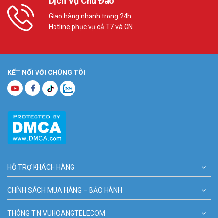
Dịch Vụ Chu Đáo
Giao hàng nhanh trong 24h
Hotline phục vụ cả T7 và CN
KẾT NỐI VỚI CHÚNG TÔI
HỖ TRỢ KHÁCH HÀNG
CHÍNH SÁCH MUA HÀNG – BẢO HÀNH
THÔNG TIN VUHOANGTELECOM