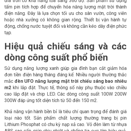
đĩa tròn có khả năng tỏa sáng 360 độ. Sản phẩm sử dụng
tấm pin tích hợp để chuyển hóa năng lượng mặt trời thành
điện năng. Đây là lựa chọn tối ưu cho sân vườn, công viên
hoặc nhà xưởng có không gian rộng. Thiết bị vận hành tự
động, chống nước tuyệt đối và không cần kéo dây điện phức
tạp.
Hiệu quả chiếu sáng và các
dòng công suất phổ biến
Sử dụng năng lượng xanh giúp gia đình bạn cắt giảm hóa
đơn tiền điện hàng tháng đáng kể. Nhiều người thường thắc
mắc
đèn UFO năng lượng mặt trời chiếu sáng bao nhiêu
m2
khi lắp đặt. Thực tế, thông số này phụ thuộc vào chiều
cao lắp đặt và chip LED. Các dòng công suất 100W 200W
300W đáp ứng tốt diện tích từ 50 đến 150 m2.
Khả năng vận hành bền bỉ là tiêu chí quan trọng để đánh giá
loại nào tốt. Sản phẩm chất lượng thường trang bị pin
Lithium Phosphat có chu kỳ nạp xả cao. Vỏ đèn làm từ nhựa
ABS cao cấp giúp chịu nhiệt và chống tia cực tím hiệu quả.