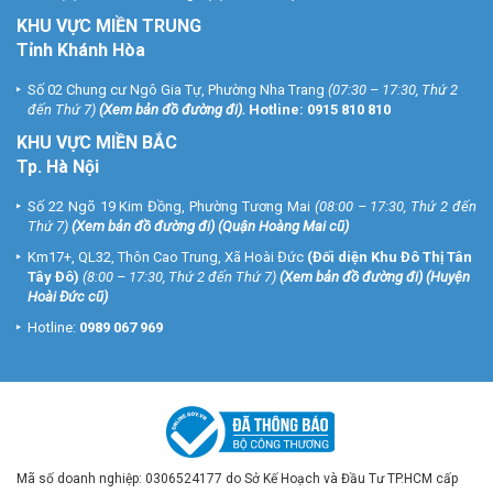
KHU VỰC MIỀN TRUNG
Tỉnh Khánh Hòa
Số 02 Chung cư Ngô Gia Tự, Phường Nha Trang
(07:30 – 17:30, Thứ 2
đến Thứ 7)
(
Xem bản đồ đường đi
).
Hotline:
0915 810 810
KHU VỰC MIỀN BẮC
Tp. Hà Nội
Số 22 Ngõ 19 Kim Đồng, Phường Tương Mai
(08:00 – 17:30, Thứ 2 đến
Thứ 7)
(
Xem bản đồ đường đi
) (Quận Hoàng Mai cũ)
Km17+, QL32, Thôn Cao Trung, Xã Hoài Đức
(Đối diện Khu Đô Thị Tân
Tây Đô)
(8:00 – 17:30, Thứ 2 đến Thứ 7)
(
Xem bản đồ đường đi
) (Huyện
Hoài Đức cũ)
Hotline:
0989 067 969
Mã số doanh nghiệp: 0306524177 do Sở Kế Hoạch và Đầu Tư TP.HCM cấp