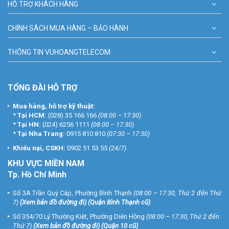
HỖ TRỢ KHÁCH HÀNG
CHÍNH SÁCH MUA HÀNG – BẢO HÀNH
THÔNG TIN VUHOANGTELECOM
TỔNG ĐÀI HỖ TRỢ
Mua hàng, hỗ trợ kỹ thuật:
*
Tại HCM:
(028) 35 166 166
(08:00 – 17:30)
*
Tại HN:
(024) 6256 1111
(08:00 – 17:30)
*
Tại Nha Trang:
0915 810 810
(07:30 – 17:30)
Khiếu nại, CSKH:
0902 51 53 55
(24/7)
KHU
VỰC MIỀN NAM
Tp. Hồ Chí Minh
Số 3A Trần Quý Cáp, Phường Bình Thạnh
(08:00 – 17:30, Thứ 2 đến Thứ
7)
(
Xem bản đồ đường đi
) (Quận Bình Thạnh cũ)
Số 354/70 Lý Thường Kiệt, Phường Diên Hồng
(08:00 – 17:30, Thứ 2 đến
Thứ 7)
(
Xem bản đồ đường đi
) (Quận 10 cũ)