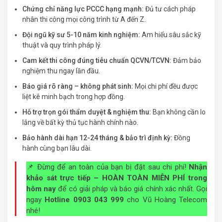
Chứng chỉ năng lực PCCC hạng mạnh:
Đủ tư cách pháp
nhân thi công mọi công trình từ A đến Z.
Đội ngũ kỹ sư 5-10 năm kinh nghiệm:
Am hiểu sâu sắc kỹ
thuật và quy trình pháp lý.
Cam kết thi công đúng tiêu chuẩn QCVN/TCVN:
Đảm bảo
nghiệm thu ngay lần đầu.
Báo giá rõ ràng – không phát sinh:
Mọi chi phí đều được
liệt kê minh bạch trong hợp đồng.
Hỗ trợ trọn gói thẩm duyệt & nghiệm thu:
Bạn không cần lo
lắng về bất kỳ thủ tục hành chính nào.
Bảo hành dài hạn 12-24 tháng & bảo trì định kỳ:
Đồng
hành cùng bạn lâu dài.
📌 Đừng để an toàn của bạn bị đặt sau chi phí!
Nhận
khảo sát trực tiếp – HOÀN TOÀN MIỄN PHÍ trong
hôm nay
để có giải pháp và báo giá chính xác nhất. Gọi
ngay
Hotline 0903 043 999
cho Vũ Hoàng Telecom
nhé!