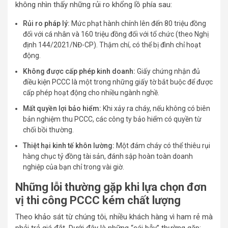
không nhìn thấy những rủi ro khổng lồ phía sau:
Rủi ro pháp lý:
Mức phạt hành chính lên đến 80 triệu đồng
đối với cá nhân và 160 triệu đồng đối với tổ chức (theo Nghị
định 144/2021/NĐ-CP). Thậm chí, có thể bị đình chỉ hoạt
động.
Không được cấp phép kinh doanh:
Giấy chứng nhận đủ
điều kiện PCCC là một trong những giấy tờ bắt buộc để được
cấp phép hoạt động cho nhiều ngành nghề.
Mất quyền lợi bảo hiểm:
Khi xảy ra cháy, nếu không có biên
bản nghiệm thu PCCC, các công ty bảo hiểm có quyền từ
chối bồi thường.
Thiệt hại kinh tế khôn lường:
Một đám cháy có thể thiêu rụi
hàng chục tỷ đồng tài sản, đánh sập hoàn toàn doanh
nghiệp của bạn chỉ trong vài giờ.
Những lỗi thường gặp khi lựa chọn đơn
vị thi công PCCC kém chất lượng
Theo khảo sát từ chúng tôi, nhiều khách hàng vì ham rẻ mà
phải trả giá đắt. Dưới đây là những “cái bẫy” thường gặp: