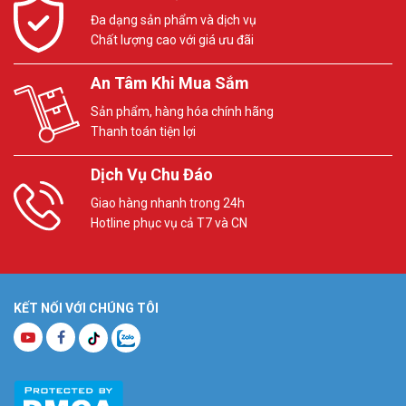
Đa dạng sản phẩm và dịch vụ
Chất lượng cao với giá ưu đãi
An Tâm Khi Mua Sắm
Sản phẩm, hàng hóa chính hãng
Thanh toán tiện lợi
Dịch Vụ Chu Đáo
Giao hàng nhanh trong 24h
Hotline phục vụ cả T7 và CN
KẾT NỐI VỚI CHÚNG TÔI