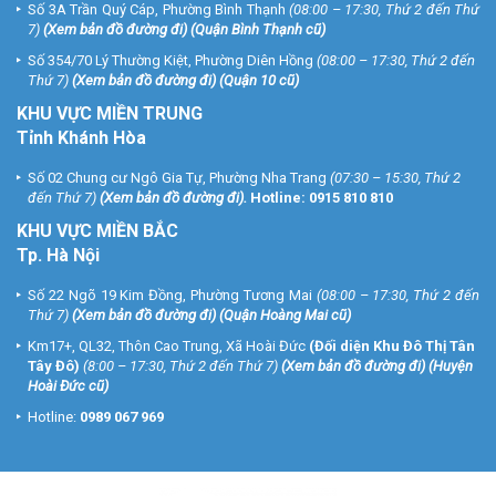
Số 3A Trần Quý Cáp, Phường Bình Thạnh
(08:00 – 17:30, Thứ 2 đến Thứ
7)
(
Xem bản đồ đường đi
) (Quận Bình Thạnh cũ)
Số 354/70 Lý Thường Kiệt, Phường Diên Hồng
(08:00 – 17:30, Thứ 2 đến
Thứ 7)
(
Xem bản đồ đường đi
) (Quận 10 cũ)
KHU VỰC MIỀN TRUNG
Tỉnh Khánh Hòa
Số 02 Chung cư Ngô Gia Tự, Phường Nha Trang
(07:30 – 15:30, Thứ 2
đến Thứ 7)
(
Xem bản đồ đường đi
).
Hotline:
0915 810 810
KHU VỰC MIỀN BẮC
Tp. Hà Nội
Số 22 Ngõ 19 Kim Đồng, Phường Tương Mai
(08:00 – 17:30, Thứ 2 đến
Thứ 7)
(
Xem bản đồ đường đi
) (Quận Hoàng Mai cũ)
Km17+, QL32, Thôn Cao Trung, Xã Hoài Đức
(Đối diện Khu Đô Thị Tân
Tây Đô)
(8:00 – 17:30, Thứ 2 đến Thứ 7)
(
Xem bản đồ đường đi
) (Huyện
Hoài Đức cũ)
Hotline:
0989 067 969