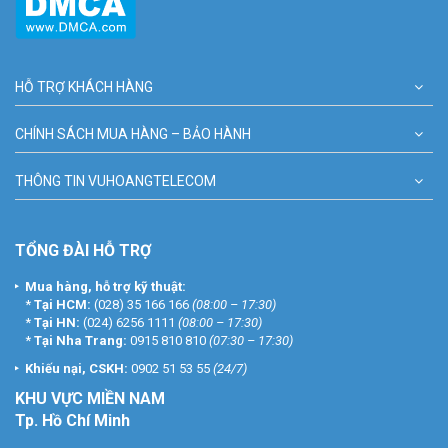
HỖ TRỢ KHÁCH HÀNG
CHÍNH SÁCH MUA HÀNG – BẢO HÀNH
THÔNG TIN VUHOANGTELECOM
TỔNG ĐÀI HỖ TRỢ
Mua hàng, hỗ trợ kỹ thuật:
*
Tại HCM:
(028) 35 166 166
(08:00 – 17:30)
*
Tại HN:
(024) 6256 1111
(08:00 – 17:30)
*
Tại Nha Trang:
0915 810 810
(07:30 – 17:30)
Khiếu nại, CSKH:
0902 51 53 55
(24/7)
KHU
VỰC MIỀN NAM
Tp. Hồ Chí Minh