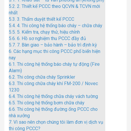
5.2.
2. Thiết kế PCCC theo QCVN & TCVN mới
nhất
5.3.
3. Thẩm duyệt thiết kế PCCC
5.4.
4. Thi công hệ thống báo cháy – chữa cháy
5.5.
5. Kiểm tra, chạy thử, hiệu chỉnh
5.6.
6. Hồ sơ nghiệm thu PCCC đầy đủ
5.7.
7. Bàn giao – bảo hành – bảo trì định kỳ
6.
Các hạng mục thi công PCCC phổ biến hiện
nay
6.1.
Thi công hệ thống báo cháy tự động (Fire
Alarm)
6.2.
Thi công chữa cháy Sprinkler
6.3.
Thi công chữa cháy khí FM-200 / Novec
1230
6.4.
Thi công hệ thống chữa cháy vách tường
6.5.
Thi công hệ thống bơm chữa cháy
6.6.
Thi công hệ thống đường ống PCCC cho
nhà xưởng
7.
Vì sao nên chọn chúng tôi làm đơn vị dịch vụ
thi công PCCC?