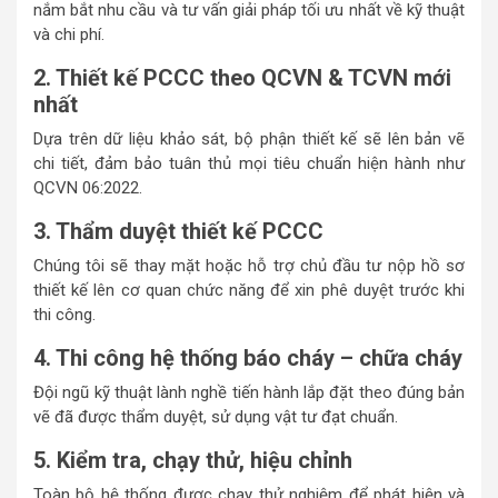
nắm bắt nhu cầu và tư vấn giải pháp tối ưu nhất về kỹ thuật
và chi phí.
2. Thiết kế PCCC theo QCVN & TCVN mới
nhất
Dựa trên dữ liệu khảo sát, bộ phận thiết kế sẽ lên bản vẽ
chi tiết, đảm bảo tuân thủ mọi tiêu chuẩn hiện hành như
QCVN 06:2022.
3. Thẩm duyệt thiết kế PCCC
Chúng tôi sẽ thay mặt hoặc hỗ trợ chủ đầu tư nộp hồ sơ
thiết kế lên cơ quan chức năng để xin phê duyệt trước khi
thi công.
4. Thi công hệ thống báo cháy – chữa cháy
Đội ngũ kỹ thuật lành nghề tiến hành lắp đặt theo đúng bản
vẽ đã được thẩm duyệt, sử dụng vật tư đạt chuẩn.
5. Kiểm tra, chạy thử, hiệu chỉnh
Toàn bộ hệ thống được chạy thử nghiệm để phát hiện và