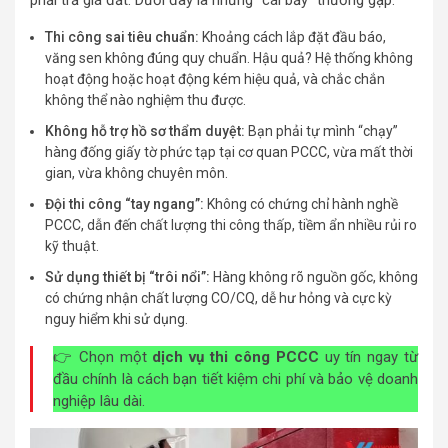
Thi công sai tiêu chuẩn:
Khoảng cách lắp đặt đầu báo,
văng sen không đúng quy chuẩn. Hậu quả? Hệ thống không
hoạt động hoặc hoạt động kém hiệu quả, và chắc chắn
không thể nào nghiệm thu được.
Không hỗ trợ hồ sơ thẩm duyệt:
Bạn phải tự mình “chạy”
hàng đống giấy tờ phức tạp tại cơ quan PCCC, vừa mất thời
gian, vừa không chuyên môn.
Đội thi công “tay ngang”:
Không có chứng chỉ hành nghề
PCCC, dẫn đến chất lượng thi công thấp, tiềm ẩn nhiều rủi ro
kỹ thuật.
Sử dụng thiết bị “trôi nổi”:
Hàng không rõ nguồn gốc, không
có chứng nhận chất lượng CO/CQ, dễ hư hỏng và cực kỳ
nguy hiểm khi sử dụng.
👉 Chọn một
dịch vụ thi công PCCC
uy tín ngay từ
đầu chính là cách bạn tiết kiệm chi phí và bảo vệ doanh
nghiệp lâu dài.