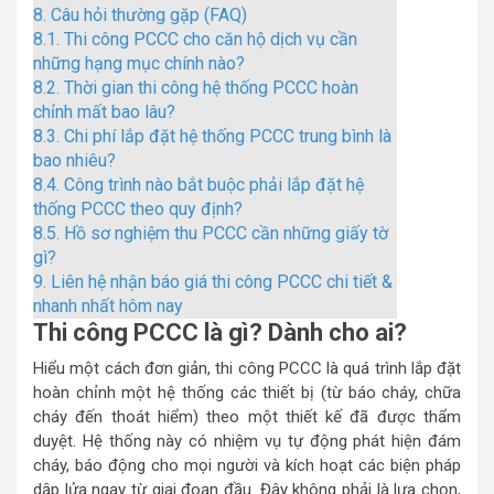
8.
Câu hỏi thường gặp (FAQ)
8.1.
Thi công PCCC cho căn hộ dịch vụ cần
những hạng mục chính nào?
8.2.
Thời gian thi công hệ thống PCCC hoàn
chỉnh mất bao lâu?
8.3.
Chi phí lắp đặt hệ thống PCCC trung bình là
bao nhiêu?
8.4.
Công trình nào bắt buộc phải lắp đặt hệ
thống PCCC theo quy định?
8.5.
Hồ sơ nghiệm thu PCCC cần những giấy tờ
gì?
9.
Liên hệ nhận báo giá thi công PCCC chi tiết &
nhanh nhất hôm nay
Thi công PCCC là gì? Dành cho ai?
Hiểu một cách đơn giản, thi công PCCC là quá trình lắp đặt
hoàn chỉnh một hệ thống các thiết bị (từ báo cháy, chữa
cháy đến thoát hiểm) theo một thiết kế đã được thẩm
duyệt. Hệ thống này có nhiệm vụ tự động phát hiện đám
cháy, báo động cho mọi người và kích hoạt các biện pháp
dập lửa ngay từ giai đoạn đầu. Đây không phải là lựa chọn,