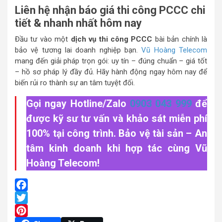
Liên hệ nhận báo giá thi công PCCC chi
tiết & nhanh nhất hôm nay
Đầu tư vào một
dịch vụ thi công PCCC
bài bản chính là
bảo vệ tương lai doanh nghiệp bạn.
Vũ Hoàng Telecom
mang đến giải pháp trọn gói: uy tín – đúng chuẩn – giá tốt
– hồ sơ pháp lý đầy đủ. Hãy hành động ngay hôm nay để
biến rủi ro thành sự an tâm tuyệt đối.
Gọi ngay Hotline/Zalo
0903 043 999
để
được kỹ sư tư vấn và khảo sát miễn phí
100% tại công trình. Bảo vệ tài sản – An
tâm kinh doanh khi hợp tác cùng Vũ
Hoàng Telecom!
Facebook
Twitter