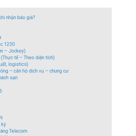
khi nhận báo giá?
r
ec 1230
ện – Jockey)
 (Thực tế – Theo diện tích)
ất, logistics)
hòng – căn hộ dịch vụ – chung cư
hách sạn
6
VN
 kỳ
Hoàng Telecom