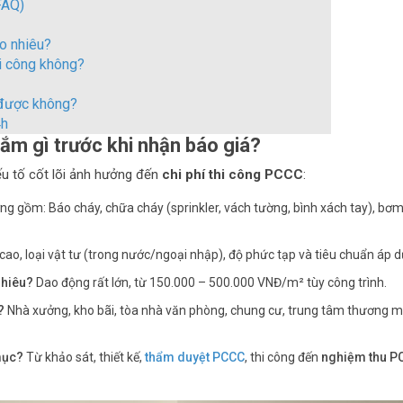
FAQ)
ao nhiêu?
hi công không?
C được không?
4h
ắm gì trước khi nhận báo giá?
yếu tố cốt lõi ảnh hưởng đến
chi phí thi công PCCC
:
g gồm: Báo cháy, chữa cháy (sprinkler, vách tường, bình xách tay), bơ
 cao, loại vật tư (trong nước/ngoại nhập), độ phức tạp và tiêu chuẩn áp 
nhiêu?
Dao động rất lớn, từ 150.000 – 500.000 VNĐ/m² tùy công trình.
?
Nhà xưởng, kho bãi, tòa nhà văn phòng, chung cư, trung tâm thương m
mục?
Từ khảo sát, thiết kế,
thẩm duyệt PCCC
, thi công đến
nghiệm thu P