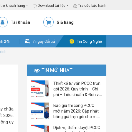
trợ khách hàng
Download tài liệu
Tra cứu bảo hành
Tài Khoản
Giỏ hàng
nh 24h
7 ngày đổi trả
Tin Công Nghệ
rình
TIN MỚI NHẤT
Thiết kế tư vấn PCCC trọn
gói 2026: Quy trình – Chi
phí – Tiêu chuẩn & Đơn vị
uy tín
Báo giá thi công PCCC
áy chữa
mới năm 2026: Cập nhật
t 2026,
bảng giá trọn gói cho mọi
công uy
công trình
Dịch vụ thẩm duyệt PCCC