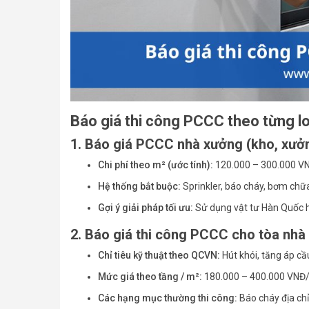
Báo giá thi công PCCC theo từng lo
1. Báo giá PCCC nhà xưởng (kho, xưởng
Chi phí theo m² (ước tính):
120.000 – 300.000 V
Hệ thống bắt buộc:
Sprinkler, báo cháy, bơm chữ
Gợi ý giải pháp tối ưu:
Sử dụng vật tư Hàn Quốc h
2. Báo giá thi công PCCC cho tòa nhà
Chỉ tiêu kỹ thuật theo QCVN:
Hút khói, tăng áp cầ
Mức giá theo tầng / m²:
180.000 – 400.000 VNĐ
Các hạng mục thường thi công:
Báo cháy địa chỉ