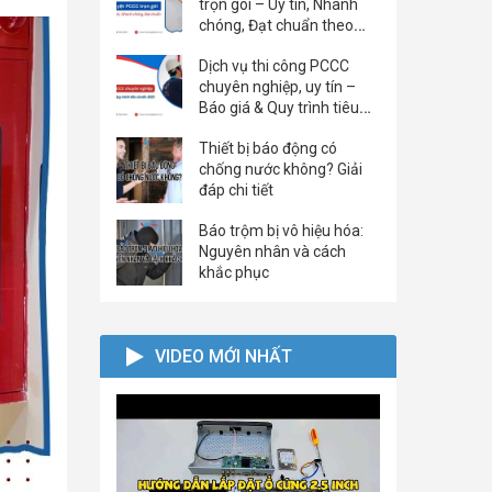
trọn gói – Uy tín, Nhanh
chóng, Đạt chuẩn theo
Nghị định mới
Dịch vụ thi công PCCC
chuyên nghiệp, uy tín –
Báo giá & Quy trình tiêu
chuẩn 2025
Thiết bị báo động có
chống nước không? Giải
đáp chi tiết
Báo trộm bị vô hiệu hóa:
Nguyên nhân và cách
khắc phục
VIDEO MỚI NHẤT