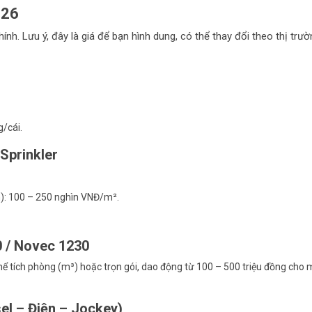
026
h. Lưu ý, đây là giá để bạn hình dung, có thể thay đổi theo thị trườ
g/cái.
Sprinkler
h): 100 – 250 nghìn VNĐ/m².
0 / Novec 1230
hể tích phòng (m³) hoặc trọn gói, dao động từ 100 – 500 triệu đồng cho 
el – Điện – Jockey)