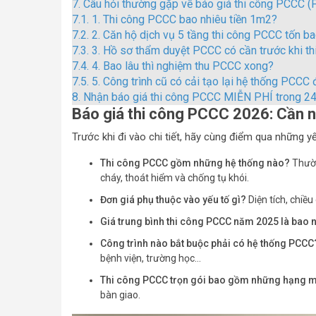
7.
Câu hỏi thường gặp về báo giá thi công PCCC (
7.1.
1. Thi công PCCC bao nhiêu tiền 1m2?
7.2.
2. Căn hộ dịch vụ 5 tầng thi công PCCC tốn b
7.3.
3. Hồ sơ thẩm duyệt PCCC có cần trước khi t
7.4.
4. Bao lâu thì nghiệm thu PCCC xong?
7.5.
5. Công trình cũ có cải tạo lại hệ thống PCC
8.
Nhận báo giá thi công PCCC MIỄN PHÍ trong 2
Báo giá thi công PCCC 2026: Cần n
Trước khi đi vào chi tiết, hãy cùng điểm qua những 
Thi công PCCC gồm những hệ thống nào?
Thườn
cháy, thoát hiểm và chống tụ khói.
Đơn giá phụ thuộc vào yếu tố gì?
Diện tích, chiều
Giá trung bình thi công PCCC năm 2025 là bao 
Công trình nào bắt buộc phải có hệ thống PCCC
bệnh viện, trường học…
Thi công PCCC trọn gói bao gồm những hạng 
bàn giao.