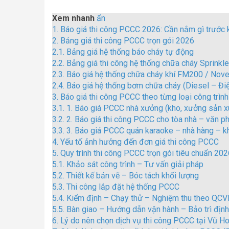
Xem nhanh
ẩn
1.
Báo giá thi công PCCC 2026: Cần nắm gì trước 
2.
Bảng giá thi công PCCC trọn gói 2026
2.1.
Bảng giá hệ thống báo cháy tự động
2.2.
Bảng giá thi công hệ thống chữa cháy Sprinkle
2.3.
Báo giá hệ thống chữa cháy khí FM200 / Nov
2.4.
Báo giá hệ thống bơm chữa cháy (Diesel – Đi
3.
Báo giá thi công PCCC theo từng loại công trình
3.1.
1. Báo giá PCCC nhà xưởng (kho, xưởng sản xu
3.2.
2. Báo giá thi công PCCC cho tòa nhà – văn p
3.3.
3. Báo giá PCCC quán karaoke – nhà hàng – k
4.
Yếu tố ảnh hưởng đến đơn giá thi công PCCC
5.
Quy trình thi công PCCC trọn gói tiêu chuẩn 202
5.1.
Khảo sát công trình – Tư vấn giải pháp
5.2.
Thiết kế bản vẽ – Bóc tách khối lượng
5.3.
Thi công lắp đặt hệ thống PCCC
5.4.
Kiểm định – Chạy thử – Nghiệm thu theo QC
5.5.
Bàn giao – Hướng dẫn vận hành – Bảo trì định
6.
Lý do nên chọn dịch vụ thi công PCCC tại Vũ 