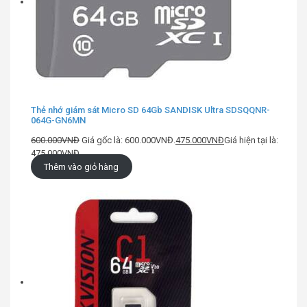
Thẻ nhớ giám sát Micro SD 64Gb SANDISK Ultra SDSQQNR-
064G-GN6MN
600.000
VNĐ
Giá gốc là: 600.000VNĐ.
475.000
VNĐ
Giá hiện tại là:
475.000VNĐ.
Thêm vào giỏ hàng