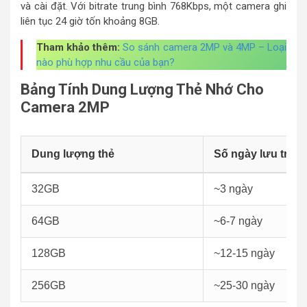
và cài đặt. Với bitrate trung bình 768Kbps, một camera ghi
liên tục 24 giờ tốn khoảng 8GB.
Tham khảo thêm:
So sánh camera 2MP và 4MP – Loại
nào phù hợp nhu cầu của bạn?
Bảng Tính Dung Lượng Thẻ Nhớ Cho
Camera 2MP
Dung lượng thẻ
Số ngày lưu trữ (g
32GB
~3 ngày
64GB
~6-7 ngày
128GB
~12-15 ngày
256GB
~25-30 ngày