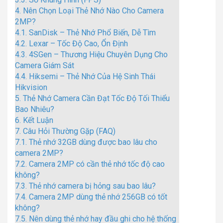
4.
Nên Chọn Loại Thẻ Nhớ Nào Cho Camera
2MP?
4.1.
SanDisk – Thẻ Nhớ Phổ Biến, Dễ Tìm
4.2.
Lexar – Tốc Độ Cao, Ổn Định
4.3.
4SGen – Thương Hiệu Chuyên Dụng Cho
Camera Giám Sát
4.4.
Hiksemi – Thẻ Nhớ Của Hệ Sinh Thái
Hikvision
5.
Thẻ Nhớ Camera Cần Đạt Tốc Độ Tối Thiểu
Bao Nhiêu?
6.
Kết Luận
7.
Câu Hỏi Thường Gặp (FAQ)
7.1.
Thẻ nhớ 32GB dùng được bao lâu cho
camera 2MP?
7.2.
Camera 2MP có cần thẻ nhớ tốc độ cao
không?
7.3.
Thẻ nhớ camera bị hỏng sau bao lâu?
7.4.
Camera 2MP dùng thẻ nhớ 256GB có tốt
không?
7.5.
Nên dùng thẻ nhớ hay đầu ghi cho hệ thống