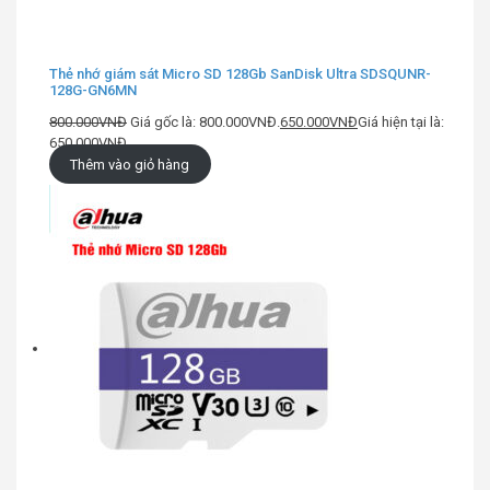
Thẻ nhớ giám sát Micro SD 128Gb SanDisk Ultra SDSQUNR-
128G-GN6MN
800.000
VNĐ
Giá gốc là: 800.000VNĐ.
650.000
VNĐ
Giá hiện tại là:
650.000VNĐ.
Thêm vào giỏ hàng