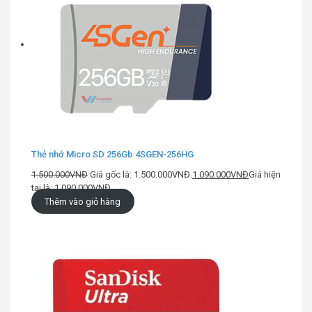
Thẻ nhớ Micro SD 256Gb 4SGEN-256HG
1.500.000
VNĐ
Giá gốc là: 1.500.000VNĐ.
1.090.000
VNĐ
Giá hiện
tại là: 1.090.000VNĐ.
Thêm vào giỏ hàng