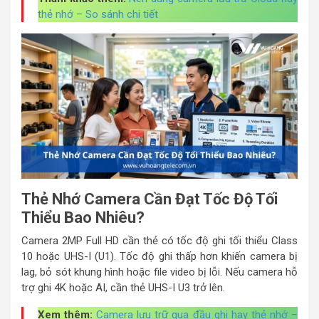
thẻ nhớ – So sánh chi tiết
Thẻ Nhớ Camera Cần Đạt Tốc Độ Tối
Thiểu Bao Nhiêu?
Camera 2MP Full HD cần thẻ có tốc độ ghi tối thiểu Class
10 hoặc UHS-I (U1). Tốc độ ghi thấp hơn khiến camera bị
lag, bỏ sót khung hình hoặc file video bị lỗi. Nếu camera hỗ
trợ ghi 4K hoặc AI, cần thẻ UHS-I U3 trở lên.
Xem thêm:
Camera lưu trữ qua đầu ghi hay thẻ nhớ –