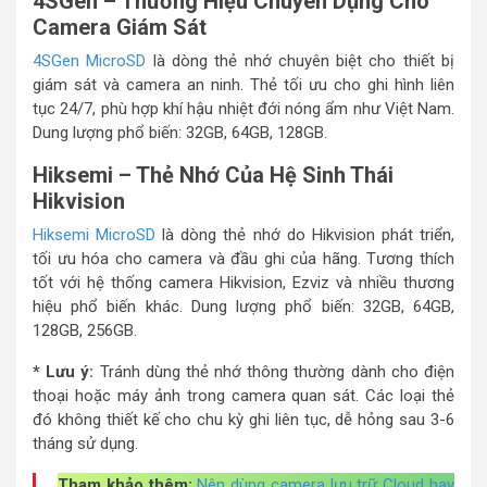
4SGen – Thương Hiệu Chuyên Dụng Cho
Camera Giám Sát
4SGen MicroSD
là dòng thẻ nhớ chuyên biệt cho thiết bị
giám sát và camera an ninh. Thẻ tối ưu cho ghi hình liên
tục 24/7, phù hợp khí hậu nhiệt đới nóng ẩm như Việt Nam.
Dung lượng phổ biến: 32GB, 64GB, 128GB.
Hiksemi – Thẻ Nhớ Của Hệ Sinh Thái
Hikvision
Hiksemi MicroSD
là dòng thẻ nhớ do Hikvision phát triển,
tối ưu hóa cho camera và đầu ghi của hãng. Tương thích
tốt với hệ thống camera Hikvision, Ezviz và nhiều thương
hiệu phổ biến khác. Dung lượng phổ biến: 32GB, 64GB,
128GB, 256GB.
* Lưu ý:
Tránh dùng thẻ nhớ thông thường dành cho điện
thoại hoặc máy ảnh trong camera quan sát. Các loại thẻ
đó không thiết kế cho chu kỳ ghi liên tục, dễ hỏng sau 3-6
tháng sử dụng.
Tham khảo thêm:
Nên dùng camera lưu trữ Cloud hay