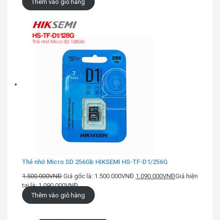
Thêm vào giỏ hàng
Thẻ nhớ Micro SD 256Gb HIKSEMI HS-TF-D1/256G
1.500.000
VNĐ
Giá gốc là: 1.500.000VNĐ.
1.090.000
VNĐ
Giá hiện
tại là: 1.090.000VNĐ.
Thêm vào giỏ hàng