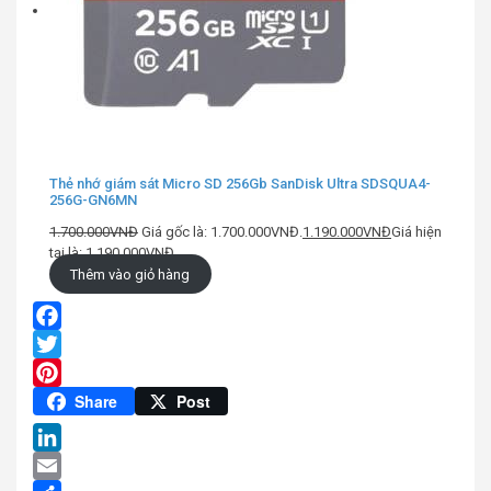
Thẻ nhớ giám sát Micro SD 256Gb SanDisk Ultra SDSQUA4-
256G-GN6MN
1.700.000
VNĐ
Giá gốc là: 1.700.000VNĐ.
1.190.000
VNĐ
Giá hiện
tại là: 1.190.000VNĐ.
Thêm vào giỏ hàng
Facebook
Twitter
Pinterest
Share
Post
LinkedIn