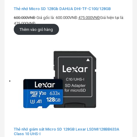
Thẻ nhớ Micro SD 128Gb DAHUA DHI-TF-C100/128GB
600.000
VNĐ
Giá gốc là: 600.000VNĐ.
475.000
VNĐ
Giá hiện tại là:
475.000VNĐ.
Thêm vào giỏ hàng
Thẻ nhớ giám sát Micro SD 128GB Lexar LSDMI128BB633A
Class 10 UHS-I