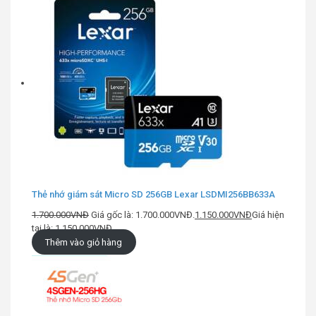
Thẻ nhớ giám sát Micro SD 256GB Lexar LSDMI256BB633A
1.700.000
VNĐ
Giá gốc là: 1.700.000VNĐ.
1.150.000
VNĐ
Giá hiện
tại là: 1.150.000VNĐ.
Thêm vào giỏ hàng