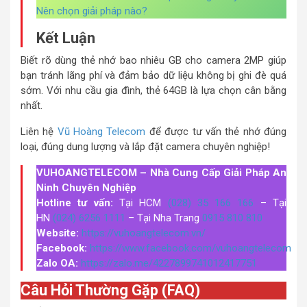
Nên chọn giải pháp nào?
Kết Luận
Biết rõ dùng thẻ nhớ bao nhiêu GB cho camera 2MP giúp
bạn tránh lãng phí và đảm bảo dữ liệu không bị ghi đè quá
sớm. Với nhu cầu gia đình, thẻ 64GB là lựa chọn cân bằng
nhất.
Liên hệ
Vũ Hoàng Telecom
để được tư vấn thẻ nhớ đúng
loại, đúng dung lượng và lắp đặt camera chuyên nghiệp!
VUHOANGTELECOM – Nhà Cung Cấp Giải Pháp An
Ninh Chuyên Nghiệp
Hotline tư vấn:
Tại HCM
(028) 35 166 166
– Tại
HN
(024) 6256 1111
– Tại Nha Trang
0915 810 810
Website:
https://vuhoangtelecom.vn/
Facebook:
https://www.facebook.com/vuhoangtelecom
Zalo OA:
https://zalo.me/4227899741012417751
Câu Hỏi Thường Gặp (FAQ)