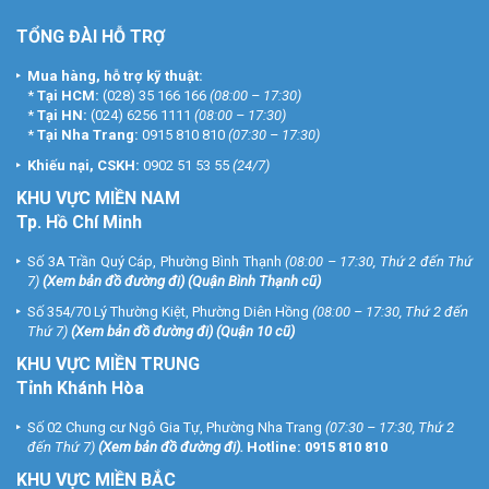
TỔNG ĐÀI HỖ TRỢ
Mua hàng, hỗ trợ kỹ thuật:
*
Tại HCM:
(028) 35 166 166
(08:00 – 17:30)
*
Tại HN:
(024) 6256 1111
(08:00 – 17:30)
*
Tại Nha Trang:
0915 810 810
(07:30 – 17:30)
Khiếu nại, CSKH:
0902 51 53 55
(24/7)
KHU
VỰC MIỀN NAM
Tp. Hồ Chí Minh
Số 3A Trần Quý Cáp, Phường Bình Thạnh
(08:00 – 17:30, Thứ 2 đến Thứ
7)
(
Xem bản đồ đường đi
) (Quận Bình Thạnh cũ)
Số 354/70 Lý Thường Kiệt, Phường Diên Hồng
(08:00 – 17:30, Thứ 2 đến
Thứ 7)
(
Xem bản đồ đường đi
) (Quận 10 cũ)
KHU VỰC MIỀN TRUNG
Tỉnh Khánh Hòa
Số 02 Chung cư Ngô Gia Tự, Phường Nha Trang
(07:30 – 17:30, Thứ 2
đến Thứ 7)
(
Xem bản đồ đường đi
).
Hotline:
0915 810 810
KHU VỰC MIỀN BẮC