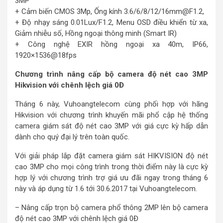
3MP
+ Cảm biến CMOS 3Mp, Ống kính 3.6/6/8/12/16mm@F1.2,
+ Độ nhạy sáng 0.01Lux/F1.2, Menu OSD điều khiển từ xa,
Giảm nhiễu số, Hồng ngoại thông minh (Smart IR)
+ Công nghệ EXIR hồng ngoại xa 40m, IP66,
1920×1536@18fps
Chương trình nâng cấp bộ camera độ nét cao 3MP
Hikvision với chênh lệch giá 0Đ
Tháng 6 này, Vuhoangtelecom cùng phối hợp với hãng
Hikvision với chương trình khuyến mãi phổ cập hệ thống
camera giám sát độ nét cao 3MP với giá cực kỳ hấp dẫn
dành cho quý đại lý trên toàn quốc.
Với giải pháp lắp đặt camera giám sát HIKVISION độ nét
cao 3MP cho mọi công trình trong thời điểm này là cực kỳ
hợp lý với chương trình trợ giá ưu đãi ngay trong tháng 6
này và áp dụng từ 1.6 tới 30.6.2017 tại Vuhoangtelecom.
– Nâng cấp trọn bộ camera phổ thông 2MP lên bộ camera
độ nét cao 3MP với chênh lệch giá 0Đ