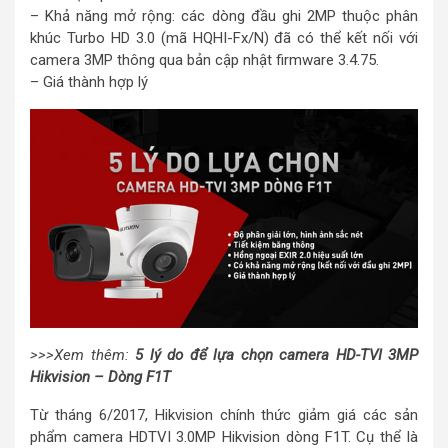
– Khả năng mở rộng: các dòng đầu ghi 2MP thuộc phân
khúc Turbo HD 3.0 (mã HQHI-Fx/N) đã có thể kết nối với
camera 3MP thông qua bản cập nhật firmware 3.4.75.
– Giá thành hợp lý
>>>Xem thêm:
5 lý do để lựa chọn camera HD-TVI 3MP
Hikvision – Dòng F1T
Từ tháng 6/2017, Hikvision chính thức giảm giá các sản
phẩm camera HDTVI 3.0MP Hikvision dòng F1T. Cụ thể là