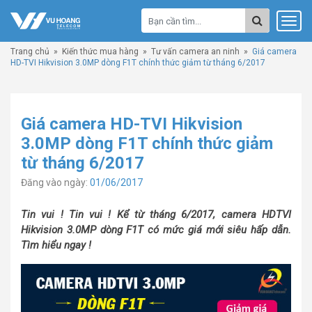
Trang chủ
»
Kiến thức mua hàng
»
Tư vấn camera an ninh
»
Giá camera
HD-TVI Hikvision 3.0MP dòng F1T chính thức giảm từ tháng 6/2017
Giá camera HD-TVI Hikvision
3.0MP dòng F1T chính thức giảm
từ tháng 6/2017
Đăng vào ngày:
01/06/2017
Tin vui ! Tin vui ! Kể từ tháng 6/2017, camera HDTVI
Hikvision 3.0MP dòng F1T có mức giá mới siêu hấp dẫn.
Tìm hiểu ngay !