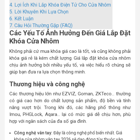
4.
Lợi Ích Khi Lắp Khóa Điện Tử Cho Cửa Nhôm
5.
Lời Khuyên Khi Lựa Chọn
6.
Kết Luận
7.
Câu Hỏi Thường Gặp (FAQ)
Các Yếu Tố Ảnh Hưởng Đến Giá Lắp Đặt
Khóa Cửa Nhôm
Không phải cứ mua khóa giá cao là tốt, và cũng không phải
khóa giá rẻ là kém chất lượng. Giá lắp đặt khóa cửa nhôm
chịu ảnh hưởng bởi nhiều yếu tố, và việc hiểu rõ chúng sẽ
giúp bạn đưa ra lựa chọn thông minh.
Thương hiệu và công nghệ
Các thương hiệu lớn như EZVIZ, Goman, ZKTeco… thường
có giá cao hơn do chất lượng sản phẩm, độ bền và tính
năng vượt trội. Trong khi đó, các hãng phổ thông như
Imou, PHGLock, Aqara… lại có mức giá dễ chịu hơn, phù
hợp với ngân sách của đa số gia đình.
Công nghệ vân tay:
Đây là công nghệ phổ biến nhất. Giá
khóa cửa nhôm vân tay 2026 sẽ dao động tùy thuộc vào