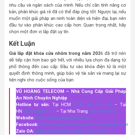
nhu cầu và ngân sách của mình. Nếu chỉ cần tính năng cơ
bản, phân khúc giá rẻ đã có thể đáp ứng tốt. Ngược lại, nếu
muốn một giải pháp an ninh toàn diện và hiện đại, bạn nên
đầu tư vào phân khúc cao cấp hơn. Quan trọng nhất, hãy
chọn một đơn vị lắp đặt uy tín.
Kết Luận
Giá lắp đặt khóa cửa nhôm trong năm 202
6 đã trở nên
dễ tiếp cận hơn bao giờ hết, với nhiều lựa chọn đa dạng từ
phổ thông đến cao cấp. Đầu tư vào khóa điện tử là một
quyết định thông minh, giúp bảo vệ tài sản và mang lại sự
tiện nghi cho cuộc sống của bạn.
VŨ HOÀNG TELECOM – Nhà Cung Cấp Giải Pháp
An Ninh Chuyên Nghiệp
Hotline tư vấn:
Tại HCM
(028) 35 166 166
– Tại
HN
(024) 6256 1111
– Tại Nha Trang
0915 810 810
Website:
https://vuhoangtelecom.vn/
Facebook:
https://www.facebook.com/vuhoangtelecom
Zalo OA:
https://zalo.me/4227899741012417751