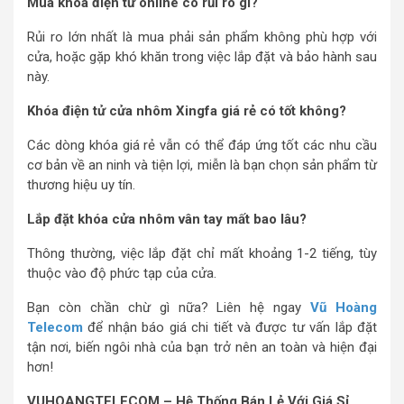
Mua khóa điện tử online có rủi ro gì?
Rủi ro lớn nhất là mua phải sản phẩm không phù hợp với
cửa, hoặc gặp khó khăn trong việc lắp đặt và bảo hành sau
này.
Khóa điện tử cửa nhôm Xingfa giá rẻ có tốt không?
Các dòng khóa giá rẻ vẫn có thể đáp ứng tốt các nhu cầu
cơ bản về an ninh và tiện lợi, miễn là bạn chọn sản phẩm từ
thương hiệu uy tín.
Lắp đặt khóa cửa nhôm vân tay mất bao lâu?
Thông thường, việc lắp đặt chỉ mất khoảng 1-2 tiếng, tùy
thuộc vào độ phức tạp của cửa.
Bạn còn chần chừ gì nữa? Liên hệ ngay
Vũ Hoàng
Telecom
để nhận báo giá chi tiết và được tư vấn lắp đặt
tận nơi, biến ngôi nhà của bạn trở nên an toàn và hiện đại
hơn!
VUHOANGTELECOM – Hệ Thống Bán Lẻ Với Giá Sỉ