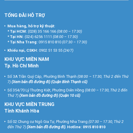
TỔNG ĐÀI HỖ TRỢ
Mua hàng, hỗ trợ kỹ thuật:
*
Tại HCM:
(028) 35 166 166
(08:00 – 17:30)
*
Tại HN:
(024) 6256 1111
(08:00 – 17:30)
*
Tại Nha Trang:
0915 810 810
(07:30 – 17:30)
Khiếu nại, CSKH:
0902 51 53 55
(24/7)
KHU
VỰC MIỀN NAM
Tp. Hồ Chí Minh
Số 3A Trần Quý Cáp, Phường Bình Thạnh
(08:00 – 17:30, Thứ 2 đến Thứ
7)
(
Xem bản đồ đường đi
) (Quận Bình Thạnh cũ)
Số 354/70 Lý Thường Kiệt, Phường Diên Hồng
(08:00 – 17:30, Thứ 2 đến
Thứ 7)
(
Xem bản đồ đường đi
) (Quận 10 cũ)
KHU VỰC MIỀN TRUNG
Tỉnh Khánh Hòa
Số 02 Chung cư Ngô Gia Tự, Phường Nha Trang
(07:30 – 17:30, Thứ 2
đến Thứ 7)
(
Xem bản đồ đường đi
).
Hotline:
0915 810 810