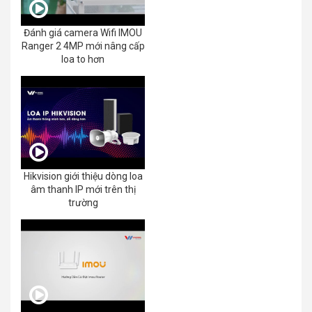
Đánh giá camera Wifi IMOU
Ranger 2 4MP mới nâng cấp
loa to hơn
Hikvision giới thiệu dòng loa
âm thanh IP mới trên thị
trường