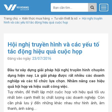
Trang chủ
»
Kiến thức mua hàng
»
Tư vấn thiết bị số
»
Hội nghị truyền
hình và các yếu tố tác động hiệu quả cuộc họp
Hội nghị truyền hình và các yếu tố
tác động hiệu quả cuộc họp
Đăng vào ngày:
23/07/2016
Đầu tư xây dựng giải pháp hội nghị truyền hình chuyên
dụng hiện nay. Là giải pháp được rất nhiều các doanh
nghiệp và các tổ chức lựa chọn. Nhằm nâng cao hiệu
quả hội họp và hiệu suất công việc.
Tuy nhiên, để thiết lập một cuộc họp với hiệu quả tối ưu
nhất bên cạnh thiết bị chất lượng các doanh nghiệp. Còn
cần phải lưu ý đến những khác nhau như hình ảnh, âm
thanh, ánh sáng….