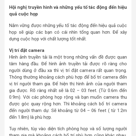
Hội nghị truyền hình và những yếu tố tác động đến hiệu
quả cuộc họp
Nắm vững được những yếu tố tác động đến hiệu quả cuộc
họp sẽ giúp các bạn có cái nhìn tổng quan hơn. Để xây
dựng cuộc họp với chất lượng tốt nhất.
Vị trí đặt camera
Hình ảnh truyền tải là một trong những vấn đề được quan
tâm hàng đầu. Để hình ảnh truyền tải được rõ ràng cho
người dùng ở đầu xa thì vị trí đặt camera rất quan trọng.
Thông thường khoảng cách phù hợp để bố trí camera đến
vị trí người tham gia. Để hiện thị hình ảnh của người tham
gia được. Rõ ràng nhất sẽ là 02 – 03 feet. (Từ 0.6m đến
0.9m). Với các phòng họp rộng và bạn muốn camera thu
được góc quay rộng hơn. Thì khoảng cách bố trí camera
đến người tham dự. Sẽ khoảng từ 04 – 06 feet ( từ 1.2m
đến 1.8m) là phù hợp.
Tuy nhiên, tùy vào diện tích phòng họp và số lượng người
tham gia mà khoảng cách bố trí phù hợp cũng khác nhau.