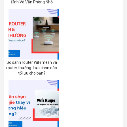
Đình Và Văn Phòng Nhỏ
So sánh router WiFi mesh và
router thường: Lựa chọn nào
tối ưu cho bạn?