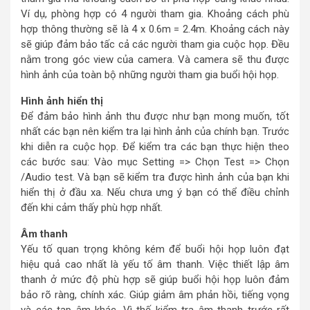
Ví dụ, phòng hợp có 4 người tham gia. Khoảng cách phù
hợp thông thường sẽ là 4 x 0.6m = 2.4m. Khoảng cách này
sẽ giúp đảm bảo tấc cả các người tham gia cuộc họp. Đều
nằm trong góc view của camera. Và camera sẽ thu được
hình ảnh của toàn bộ những người tham gia buổi hội họp.
Hình ảnh hiển thị
Để đảm bảo hình ảnh thu được như bạn mong muốn, tốt
nhất các bạn nên kiểm tra lại hình ảnh của chính bạn. Trước
khi diễn ra cuộc họp. Để kiểm tra các bạn thực hiện theo
các bước sau: Vào mục Setting => Chọn Test => Chọn
/Audio test. Và bạn sẽ kiểm tra được hình ảnh của bạn khi
hiển thị ở đầu xa. Nếu chưa ưng ý bạn có thể điều chỉnh
đến khi cảm thấy phù hợp nhất.
Âm thanh
Yếu tố quan trọng không kém để buổi hội họp luôn đạt
hiệu quả cao nhất là yếu tố âm thanh. Việc thiết lập âm
thanh ở mức độ phù hợp sẽ giúp buổi hội họp luôn đảm
bảo rõ ràng, chính xác. Giúp giảm âm phản hồi, tiếng vọng