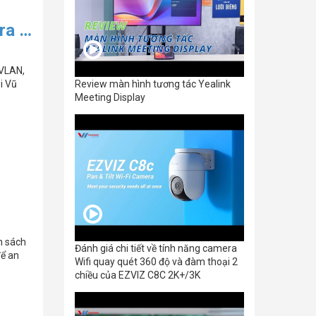
ra –
VLAN,
Review màn hình tương tác Yealink
i Vũ
Meeting Display
h sách
Đánh giá chi tiết về tính năng camera
để an
Wifi quay quét 360 độ và đàm thoại 2
chiều của EZVIZ C8C 2K+/3K