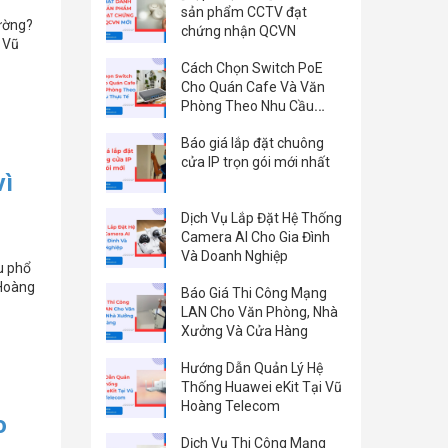
sản phẩm CCTV đạt
hường?
chứng nhận QCVN
i Vũ
Cách Chọn Switch PoE
Cho Quán Cafe Và Văn
Phòng Theo Nhu Cầu
Thực Tế
Báo giá lắp đặt chuông
cửa IP trọn gói mới nhất
vì
Dịch Vụ Lắp Đặt Hệ Thống
Camera AI Cho Gia Đình
Và Doanh Nghiệp
ệu phổ
 Hoàng
Báo Giá Thi Công Mạng
LAN Cho Văn Phòng, Nhà
Xưởng Và Cửa Hàng
Hướng Dẫn Quản Lý Hệ
Thống Huawei eKit Tại Vũ
Hoàng Telecom
o
Dịch Vụ Thi Công Mạng