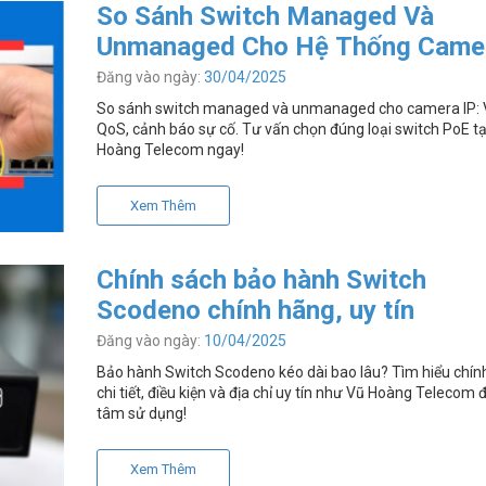
So Sánh Switch Managed Và
Unmanaged Cho Hệ Thống Came
Nên Chọn Loại Nào?
Đăng vào ngày:
30/04/2025
So sánh switch managed và unmanaged cho camera IP: 
QoS, cảnh báo sự cố. Tư vấn chọn đúng loại switch PoE tạ
Hoàng Telecom ngay!
Xem Thêm
Chính sách bảo hành Switch
Scodeno chính hãng, uy tín
Đăng vào ngày:
10/04/2025
Bảo hành Switch Scodeno kéo dài bao lâu? Tìm hiểu chín
chi tiết, điều kiện và địa chỉ uy tín như Vũ Hoàng Telecom 
tâm sử dụng!
Xem Thêm