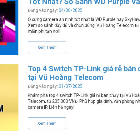
Tốt Nhất? So Sánh WD Purple Và
Seagate SkyHawk
Đăng vào ngày:
04/08/2025
Ổ cứng camera an ninh tốt nhất là WD Purple hay SkyHaw
Xem so sánh đầy đủ và chọn đúng. Vũ Hoàng Telecom tư
miễn phí tận nơi!
Xem Thêm
Top 4 Switch TP-Link giá rẻ bán 
tại Vũ Hoàng Telecom
Đăng vào ngày:
01/07/2025
Khám phá top 4 switch TP-Link giá rẻ bán chạy tại Vũ Ho
Telecom, từ 205.000 VNĐ. Phù hợp gia đình, văn phòng nh
camera IP. Liên hệ ngay!
Xem Thêm