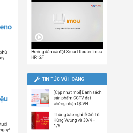
deno
Hướng dẫn cài đặt Smart Router Imou
 phù
HR12F
gay
TIN TỨC VŨ HOÀNG
[Cập nhật mới] Danh sách
iệu
sản phẩm CCTV đạt
chứng nhận QCVN
Thông báo nghỉ lễ Giỗ Tổ
Hùng Vương và 30/4 –
tuổi
1/5
a ngay!