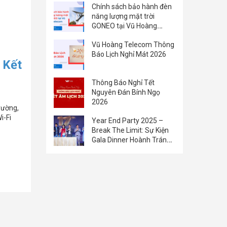
Chính sách bảo hành đèn
năng lượng mặt trời
GONEO tại Vũ Hoàng
Telecom
Vũ Hoàng Telecom Thông
Báo Lịch Nghỉ Mát 2026
 Kết
Thông Báo Nghỉ Tết
Nguyên Đán Bính Ngọ
2026
rường,
i-Fi
Year End Party 2025 –
Break The Limit: Sự Kiện
Gala Dinner Hoành Tráng
Của Vũ Hoàng Group