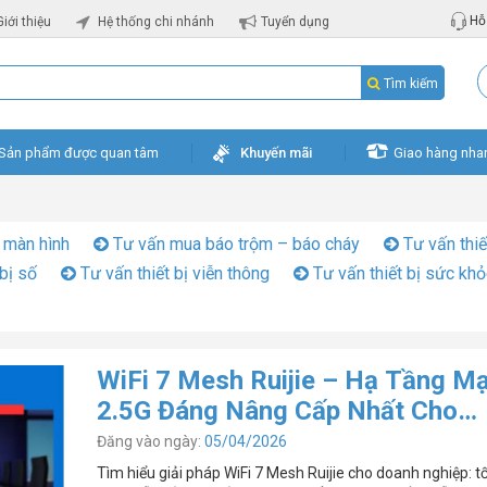
Hỗ 
Giới thiệu
Hệ thống chi nhánh
Tuyển dụng
Tìm kiếm
Sản phẩm được quan tâm
Khuyến mãi
Giao hàng nha
 màn hình
Tư vấn mua báo trộm – báo cháy
Tư vấn thiế
bị số
Tư vấn thiết bị viễn thông
Tư vấn thiết bị sức kh
WiFi 7 Mesh Ruijie – Hạ Tầng M
2.5G Đáng Nâng Cấp Nhất Cho
Doanh Nghiệp Hiện Nay
Đăng vào ngày:
05/04/2026
Tìm hiểu giải pháp WiFi 7 Mesh Ruijie cho doanh nghiệp: t