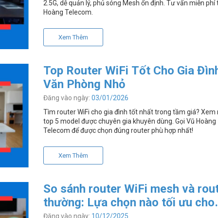
2.5G, dễ quản lý, phủ sóng Mesh ổn định. Tư vấn miễn phí 
Hoàng Telecom.
Xem Thêm
Top Router WiFi Tốt Cho Gia Đìn
Văn Phòng Nhỏ
Đăng vào ngày:
03/01/2026
Tìm router WiFi cho gia đình tốt nhất trong tầm giá? Xem
top 5 model được chuyên gia khuyên dùng. Gọi Vũ Hoàng
Telecom để được chọn đúng router phù hợp nhất!
Xem Thêm
So sánh router WiFi mesh và rou
thường: Lựa chọn nào tối ưu cho
bạn?
Đăng vào ngày:
10/12/2025