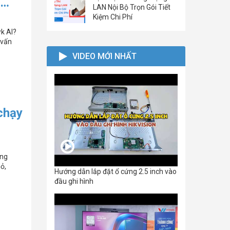
LAN Nội Bộ Trọn Gói Tiết
Kiệm Chi Phí
k AI?
 vấn
VIDEO MỚI NHẤT
chạy
àng
ỏ,
Hướng dẫn lắp đặt ổ cứng 2.5 inch vào
đầu ghi hình