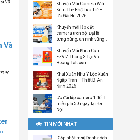
tại Vũ
Khuyến Mãi Camera Wifi
Kèm Thẻ Nhớ Lưu Trữ –
Ưu Đãi Hè 2026
Khuyến mãi lắp đặt
camera trọn bộ: Đại lễ
tưng bừng, an ninh vững
h Và
chắc
Khuyến Mãi Khóa Cửa
EZVIZ Tháng 3 Tại Vũ
Hoàng Telecom
 ngay
Khai Xuân Như Ý Lộc Xuân
Ngập Tràn – Thiết Bị An
Ninh 2026
Ưu đãi lắp camera 1 đổi 1
miễn phí 30 ngày tại Hà
Nội
ter
TIN MỚI NHẤT
[Cập nhật mới] Danh sách