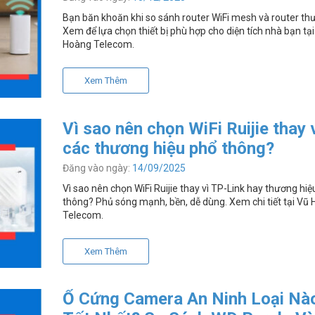
Bạn băn khoăn khi so sánh router WiFi mesh và router t
Xem để lựa chọn thiết bị phù hợp cho diện tích nhà bạn tạ
Hoàng Telecom.
Xem Thêm
Vì sao nên chọn WiFi Ruijie thay 
các thương hiệu phổ thông?
Đăng vào ngày:
14/09/2025
Vì sao nên chọn WiFi Ruijie thay vì TP-Link hay thương hi
thông? Phủ sóng mạnh, bền, dễ dùng. Xem chi tiết tại Vũ
Telecom.
Xem Thêm
Ổ Cứng Camera An Ninh Loại Nà