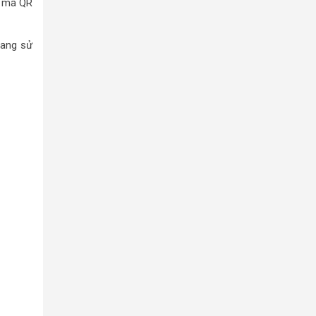
 mã QR
đang sử