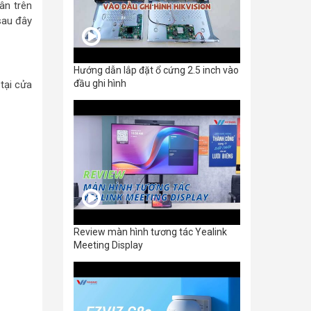
ân trên
sau đây
Hướng dẫn lắp đặt ổ cứng 2.5 inch vào
đầu ghi hình
tại cửa
Review màn hình tương tác Yealink
Meeting Display