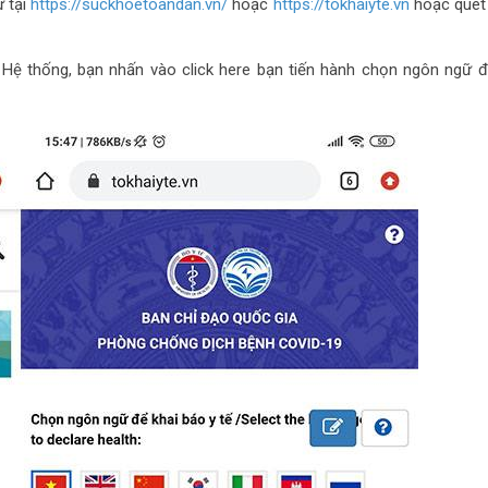
ử tại
https://suckhoetoandan.vn/
hoặc
https://tokhaiyte.vn
hoặc quét
a Hệ thống, bạn nhấn vào click here bạn tiến hành chọn ngôn ngữ 