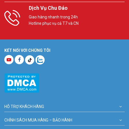
Dịch Vụ Chu Đáo
Giao hàng nhanh trong 24h
Hotline phục vụ cả T7 và CN
KẾT NỐI VỚI CHÚNG TÔI
HỖ TRỢ KHÁCH HÀNG
CHÍNH SÁCH MUA HÀNG – BẢO HÀNH