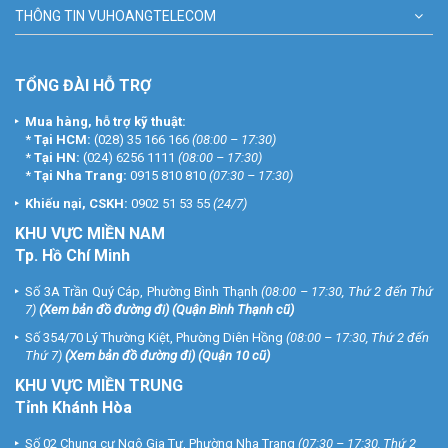
THÔNG TIN VUHOANGTELECOM
TỔNG ĐÀI HỖ TRỢ
Mua hàng, hỗ trợ kỹ thuật:
*
Tại HCM:
(028) 35 166 166
(08:00 – 17:30)
*
Tại HN:
(024) 6256 1111
(08:00 – 17:30)
*
Tại Nha Trang:
0915 810 810
(07:30 – 17:30)
Khiếu nại, CSKH:
0902 51 53 55
(24/7)
KHU
VỰC MIỀN NAM
Tp. Hồ Chí Minh
Số 3A Trần Quý Cáp, Phường Bình Thạnh
(08:00 – 17:30, Thứ 2 đến Thứ
7)
(
Xem bản đồ đường đi
) (Quận Bình Thạnh cũ)
Số 354/70 Lý Thường Kiệt, Phường Diên Hồng
(08:00 – 17:30, Thứ 2 đến
Thứ 7)
(
Xem bản đồ đường đi
) (Quận 10 cũ)
KHU VỰC MIỀN TRUNG
Tỉnh Khánh Hòa
Số 02 Chung cư Ngô Gia Tự, Phường Nha Trang
(07:30 – 17:30, Thứ 2