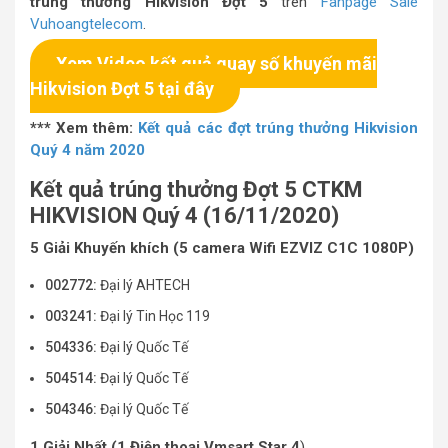
trúng thưởng Hikvision Đợt 5
trên
Fanpage Sale
Vuhoangtelecom
.
Xem Video kết quả quay số khuyến mãi
Hikvision Đợt 5 tại đây
*** Xem thêm:
Kết quả các đợt trúng thưởng Hikvision
Quý 4 năm 2020
Kết quả trúng thưởng Đợt 5 CTKM
HIKVISION Quý 4 (16/11/2020)
5 Giải Khuyến khích (5 camera Wifi EZVIZ C1C 1080P)
002772:
Đại lý AHTECH
003241:
Đại lý Tin Học 119
504336:
Đại lý Quốc Tế
504514:
Đại lý Quốc Tế
504346:
Đại lý Quốc Tế
1 Giải Nhất
(1 Điện thoại Vmsart Star 4
)