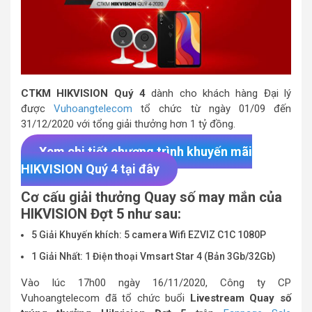
CTKM
HIKVISION
Quý 4
dành cho khách hàng Đại lý
được
Vuhoangtelecom
tổ chức từ ngày 01/09 đến
31/12/2020 với tổng giải thưởng hơn 1 tỷ đồng.
Xem chi tiết chương trình khuyến mãi
HIKVISION Quý 4 tại đây
Cơ cấu giải thưởng Quay số may mắn của
HIKVISION Đợt 5 như sau:
5 Giải Khuyến khích: 5 camera Wifi EZVIZ C1C 1080P
1 Giải Nhất: 1 Điện thoại Vmsart Star 4 (Bản 3Gb/32Gb)
Vào lúc 17h00 ngày 16/11/2020, Công ty CP
Vuhoangtelecom đã tổ chức buổi
Livestream Quay số