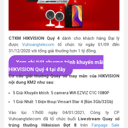
CTKM
HIKVISION
Quý 4
dành cho khách hàng Đại lý
được
Vuhoangtelecom
tổ chức từ ngày 01/09 đến
31/12/2020 với tổng giải thưởng hơn 1 tỷ đồng.
Xem chi tiết chương trình khuyến mãi
HIKVISION Quý 4 tại đây
Cơ cấu giải thưởng Quay số may mắn của HIKVISION
nội dung KM2 như sau:
5 Giải Khuyến khích: 5 camera Wifi EZVIZ C1C 1080P
1 Giải Nhất: 1 Điện thoại Vmsart Star 4 (Bản 3Gb/32Gb)
Vào lúc 17h00 ngày 04/01/2021, Công ty CP
Vuhoangtelecom đã tổ chức buổi
Livestream Quay số
trúng thưởng Hikvision Đợt 8
trên
Fanpage Sale