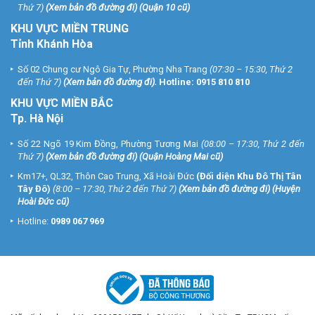
Thứ 7)
(
Xem bản đồ đường đi
) (Quận 10 cũ)
KHU VỰC MIỀN TRUNG
Tỉnh Khánh Hòa
Số 02 Chung cư Ngô Gia Tự, Phường Nha Trang
(07:30 – 15:30, Thứ 2
đến Thứ 7)
(
Xem bản đồ đường đi
).
Hotline:
0915 810 810
KHU VỰC MIỀN BẮC
Tp. Hà Nội
Số 22 Ngõ 19 Kim Đồng, Phường Tương Mai
(08:00 – 17:30, Thứ 2 đến
Thứ 7)
(
Xem bản đồ đường đi
) (Quận Hoàng Mai cũ)
Km17+, QL32, Thôn Cao Trung, Xã Hoài Đức
(Đối diện Khu Đô Thị Tân
Tây Đô)
(8:00 – 17:30, Thứ 2 đến Thứ 7)
(
Xem bản đồ đường đi
) (Huyện
Hoài Đức cũ)
Hotline:
0989 067 969