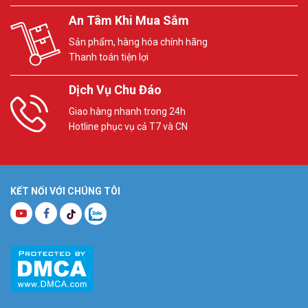
An Tâm Khi Mua Sắm
Sản phẩm, hàng hóa chính hãng
Thanh toán tiện lợi
Dịch Vụ Chu Đáo
Giao hàng nhanh trong 24h
Hotline phục vụ cả T7 và CN
KẾT NỐI VỚI CHÚNG TÔI