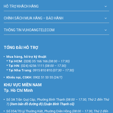
HỖ TRỢ KHÁCH HÀNG
CHÍNH SÁCH MUA HÀNG – BẢO HÀNH
THÔNG TIN VUHOANGTELECOM
TỔNG ĐÀI HỖ TRỢ
Mua hàng, hỗ trợ kỹ thuật:
*
Tại HCM:
(028) 35 166 166
(08:00 – 17:30)
*
Tại HN:
(024) 6256 1111
(08:00 – 17:30)
*
Tại Nha Trang:
0915 810 810
(07:30 – 17:30)
Khiếu nại, CSKH:
0902 51 53 55
(24/7)
KHU
VỰC MIỀN NAM
Tp. Hồ Chí Minh
Số 3A Trần Quý Cáp, Phường Bình Thạnh
(08:00 – 17:30, Thứ 2 đến Thứ
7)
(
Xem bản đồ đường đi
) (Quận Bình Thạnh cũ)
Số 354/70 Lý Thường Kiệt, Phường Diên Hồng
(08:00 – 17:30, Thứ 2 đến