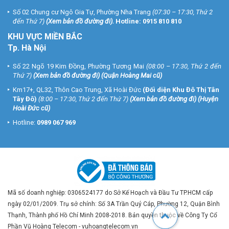
Số 02 Chung cư Ngô Gia Tự, Phường Nha Trang
(07:30 – 17:30, Thứ 2
đến Thứ 7)
(
Xem bản đồ đường đi
).
Hotline:
0915 810 810
KHU VỰC MIỀN BẮC
Tp. Hà Nội
Số 22 Ngõ 19 Kim Đồng, Phường Tương Mai
(08:00 – 17:30, Thứ 2 đến
Thứ 7)
(
Xem bản đồ đường đi
) (Quận Hoàng Mai cũ)
Km17+, QL32, Thôn Cao Trung, Xã Hoài Đức
(Đối diện Khu Đô Thị Tân
Tây Đô)
(8:00 – 17:30, Thứ 2 đến Thứ 7)
(
Xem bản đồ đường đi
) (Huyện
Hoài Đức cũ)
Hotline:
0989 067 969
Mã số doanh nghiệp: 0306524177 do Sở Kế Hoạch và Đầu Tư TP.HCM cấp
ngày 02/01/2009. Trụ sở chính: Số 3A Trần Quý Cáp, Phường 12, Quận Bình
Thạnh, Thành phố Hồ Chí Minh 2008-2018. Bản quyền thuộc về Công Ty Cổ
Phần Vũ Hoàng Telecom - vuhoangtelecom.vn