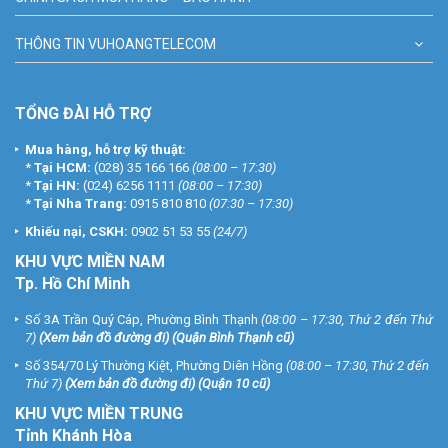
THÔNG TIN VUHOANGTELECOM
TỔNG ĐÀI HỖ TRỢ
Mua hàng, hỗ trợ kỹ thuật:
*
Tại HCM:
(028) 35 166 166
(08:00 – 17:30)
*
Tại HN:
(024) 6256 1111
(08:00 – 17:30)
*
Tại Nha Trang:
0915 810 810
(07:30 – 17:30)
Khiếu nại, CSKH:
0902 51 53 55
(24/7)
KHU
VỰC MIỀN NAM
Tp. Hồ Chí Minh
Số 3A Trần Quý Cáp, Phường Bình Thạnh
(08:00 – 17:30, Thứ 2 đến Thứ
7)
(
Xem bản đồ đường đi
) (Quận Bình Thạnh cũ)
Số 354/70 Lý Thường Kiệt, Phường Diên Hồng
(08:00 – 17:30, Thứ 2 đến
Thứ 7)
(
Xem bản đồ đường đi
) (Quận 10 cũ)
KHU VỰC MIỀN TRUNG
Tỉnh Khánh Hòa