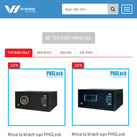
Tìm kiếm nâng cao
TOP BÁN CHẠY
MỚI NHẤT
GIÁ CAO
GIÁ THẤP
-20%
-25%
Khóa tủ khách sạn PHGLock
Khóa tủ khách sạn PHGLock