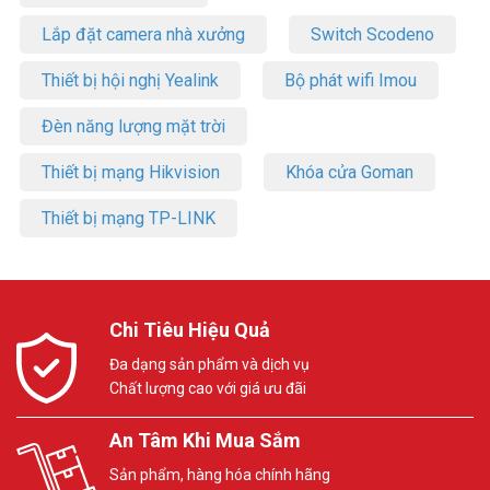
Lắp đặt camera nhà xưởng
Switch Scodeno
Thiết bị hội nghị Yealink
Bộ phát wifi Imou
Đèn năng lượng mặt trời
Thiết bị mạng Hikvision
Khóa cửa Goman
Thiết bị mạng TP-LINK
Chi Tiêu Hiệu Quả
Đa dạng sản phẩm và dịch vụ
Chất lượng cao với giá ưu đãi
An Tâm Khi Mua Sắm
Sản phẩm, hàng hóa chính hãng