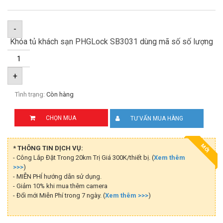
-
Khóa tủ khách sạn PHGLock SB3031 dùng mã số số lượng
+
Tình trạng:
Còn hàng
CHỌN MUA
TƯ VẤN MUA HÀNG
MỚI
* THÔNG TIN DỊCH VỤ:
- Công Lắp Đặt Trong 20km Trị Giá 300K/thiết bị. (
Xem thêm
>>>
)
- MIỄN PHÍ hướng dẫn sử dụng.
- Giảm 10% khi mua thêm camera
- Đổi mới Miễn Phí trong 7 ngày. (
Xem thêm >>>
)