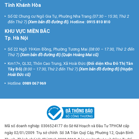
Tỉnh Khánh Hòa
Số 02 Chung cư Ngô Gia Tự, Phường Nha Trang
(07:30 – 15:30, Thứ 2
đến Thứ 7)
(
Xem bản đồ đường đi
).
Hotline:
0915 810 810
KHU VỰC MIỀN BẮC
Tp. Hà Nội
Số 22 Ngõ 19 Kim Đồng, Phường Tương Mai
(08:00 – 17:30, Thứ 2 đến
Thứ 7)
(
Xem bản đồ đường đi
) (Quận Hoàng Mai cũ)
Km17+, QL32, Thôn Cao Trung, Xã Hoài Đức
(Đối diện Khu Đô Thị Tân
Tây Đô)
(8:00 – 17:30, Thứ 2 đến Thứ 7)
(
Xem bản đồ đường đi
) (Huyện
Hoài Đức cũ)
Hotline:
0989 067 969
Mã số doanh nghiệp: 0306524177 do Sở Kế Hoạch và Đầu Tư TP.HCM cấp
ngày 02/01/2009. Trụ sở chính: Số 3A Trần Quý Cáp, Phường 12, Quận Bình