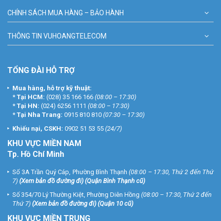
CHÍNH SÁCH MUA HÀNG – BẢO HÀNH
THÔNG TIN VUHOANGTELECOM
TỔNG ĐÀI HỖ TRỢ
Mua hàng, hỗ trợ kỹ thuật:
*
Tại HCM:
(028) 35 166 166
(08:00 – 17:30)
*
Tại HN:
(024) 6256 1111
(08:00 – 17:30)
*
Tại Nha Trang:
0915 810 810
(07:30 – 17:30)
Khiếu nại, CSKH:
0902 51 53 55
(24/7)
KHU
VỰC MIỀN NAM
Tp. Hồ Chí Minh
Số 3A Trần Quý Cáp, Phường Bình Thạnh
(08:00 – 17:30, Thứ 2 đến Thứ
7)
(
Xem bản đồ đường đi
) (Quận Bình Thạnh cũ)
Số 354/70 Lý Thường Kiệt, Phường Diên Hồng
(08:00 – 17:30, Thứ 2 đến
Thứ 7)
(
Xem bản đồ đường đi
) (Quận 10 cũ)
KHU VỰC MIỀN TRUNG