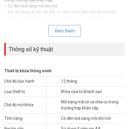
– Có đèn led sáng mỗi khi mở.
– Pin: Sử dụng 4 viên pin AA, có chức năng đèn báo khi pin yếu.
– Kích thước (mm): 311 (ngang) x 196 (cao) x 230 (sâu).
– Trọng lượng: 7,6 kg.
– Bảo hành: 12 tháng.
Xem thêm
*** Xem thêm:
Thông số kỹ thuật
Khóa cửa vân tay cho cửa kính PHGLOCK FG3605 (Đen)
Để cập nhật thông tin giá bán PHGLock SB3031 xin vui lòng liên hệ
HOTLINE
1900.9259
để được hỗ trợ tốt nhất. Tham khảo thêm
Thiết bị khóa thông minh
thông tin tại
Facebook Vuhoangtelecom
nhé.
Chế độ bảo hành
12 tháng
Loại thiết bị
Khóa cửa tủ khách sạn
Mở bằng mã số và chìa cơ trong
Chế độ mở khóa
trường hợp khẩn cấp.
Tính năng
Có đèn led sáng mỗi khi mở
Nguồn cấp
Sử dụng 4 viên pin AA