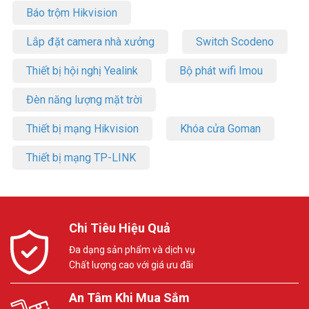
Báo trộm Hikvision
Lắp đặt camera nhà xưởng
Switch Scodeno
Thiết bị hội nghị Yealink
Bộ phát wifi Imou
Đèn năng lượng mặt trời
Thiết bị mạng Hikvision
Khóa cửa Goman
Thiết bị mạng TP-LINK
Chi Tiêu Hiệu Quả
Đa dạng sản phẩm và dịch vụ
Chất lượng cao với giá ưu đãi
An Tâm Khi Mua Sắm