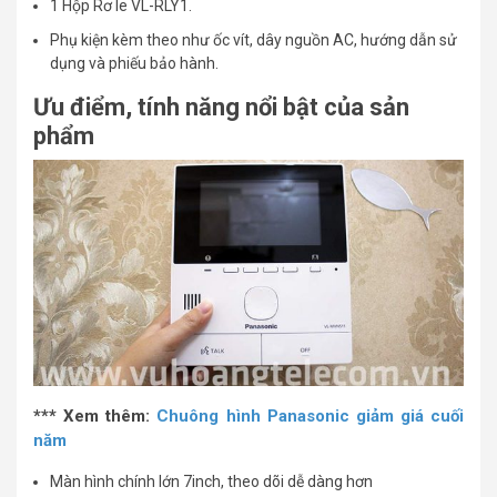
1 Hộp Rơ le VL-RLY1.
Phụ kiện kèm theo như ốc vít, dây nguồn AC, hướng dẫn sử
dụng và phiếu bảo hành.
Ưu điểm, tính năng nổi bật của sản
phẩm
*** Xem thêm:
Chuông hình Panasonic giảm giá cuối
năm
Màn hình chính lớn 7inch, theo dõi dễ dàng hơn