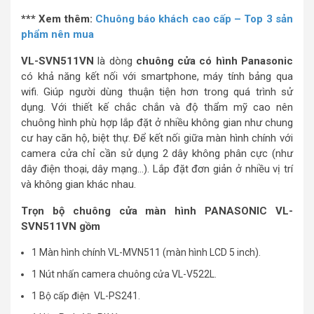
*** Xem thêm:
Chuông báo khách cao cấp – Top 3 sản
phẩm nên mua
VL-SVN511VN
là dòng
chuông cửa có hình Panasonic
có khả năng kết nối với smartphone, máy tính bảng qua
wifi. Giúp người dùng thuận tiện hơn trong quá trình sử
dụng. Với thiết kế chắc chắn và độ thẩm mỹ cao nên
chuông hình phù hợp lắp đặt ở nhiều không gian như chung
cư hay căn hộ, biệt thự. Để kết nối giữa màn hình chính với
camera cửa chỉ cần sử dụng 2 dây không phân cực (như
dây điện thoại, dây mạng…). Lắp đặt đơn giản ở nhiều vị trí
và không gian khác nhau.
Trọn bộ chuông cửa màn hình PANASONIC VL-
SVN511VN gồm
1 Màn hình chính VL-MVN511 (màn hình LCD 5 inch).
1 Nút nhấn camera chuông cửa VL-V522L.
1 Bộ cấp điện VL-PS241.